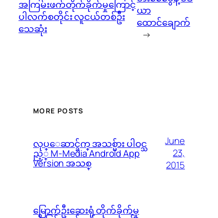
အကြမ်းဖက်တိုက်ခိုက်မှုကြောင့်
ယာ
ပါလက်စတိုင်း လူငယ်တစ်ဦး
ထောင်ချောက်
သေဆုံး
→
MORE POSTS
June
လုပ္ေဆာင္ခ်က္ အသစ္မ်ား ပါဝင္သ
23,
ည့္ M-Media Android App
Version အသစ္
2015
မြောက်ဦးဆေးရုံ တိုက်ခိုက်မှု