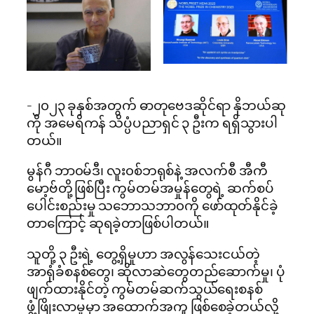
-၂၀၂၃ ခုနှစ်အတွက် ဓာတုဗေဒဆိုင်ရာ နိုဘယ်ဆု
ကို အမေရိကန် သိပ္ပံပညာရှင် ၃ ဦးက ရရှိသွားပါ
တယ်။
မွန်ဂီ ဘာ၀မ်ဒီ၊ လူး၀စ်ဘရုစ်နဲ့ အလက်စီ အီကီ
မော့ဗ်တို့ဖြစ်ပြီး ကွမ်တမ်အမှုန်တွေရဲ့ ဆက်စပ်
ပေါင်းစည်းမှု သဘောသဘာ၀ကို ဖော်ထုတ်နိုင်ခဲ့
တာကြောင့် ဆုရခဲ့တာဖြစ်ပါတယ်။
သူတို့ ၃ ဦးရဲ့ တွေ့ရှိမှုဟာ အလွန်သေးငယ်တဲ့
အာရုံခံစနစ်တွေ၊ ဆိုလာဆဲတွေတည်ဆောက်မှု၊ ပုံ
ဖျက်ထားနိုင်တဲ့ ကွမ်တမ်ဆက်သွယ်ရေးစနစ်
ဖွံ့ဖြိုးလာမှုမှာ အထောက်အကူ ဖြစ်စေခဲ့တယ်လို့