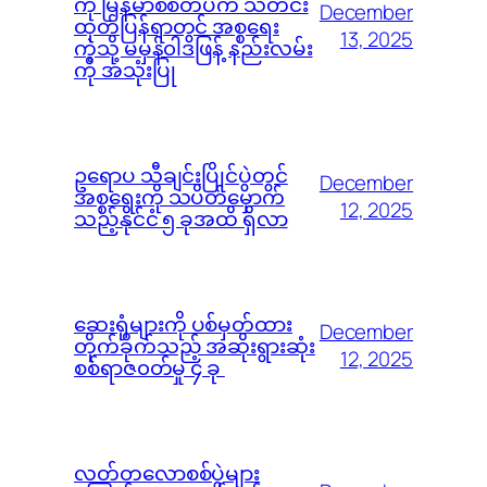
ကို မြန်မာစစ်တပ်က သတင်း
December
ထုတ်ပြန်ရာတွင် အစ္စရေး
13, 2025
ကဲ့သို့ မမှန်၀ါဒဖြန့် နည်းလမ်း
ကို အသုံးပြု
ဥရောပ သီချင်းပြိုင်ပွဲတွင်
December
အစ္စရေးကို သပိတ်မှောက်
12, 2025
သည့်နိုင်ငံ ၅ ခုအထိ ရှိလာ
ဆေးရုံများကို ပစ်မှတ်ထား
December
တိုက်ခိုက်သည့် အဆိုးရွားဆုံး
12, 2025
စစ်ရာဇ၀တ်မှု ၄ ခု
လတ်တလောစစ်ပွဲများ