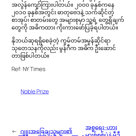
အလွန်ကျော်ကြားပါတယ်။ ၂၀၀၀ ခုနှစ်ကနေ
၂၀၁၀ ခုနှစ်အတွင်း ဓာတုဗေဒနဲ့ သက်ဆိုင်တဲ့
စာအုပ်၊ စာတမ်းတွေ အများစုမှာ သူ့ရဲ့ တွေ့ရှိချက်
တွေကို အဓိကထား ကိုးကားဖော်ပြခဲ့ရပါတယ်။
နိုဘယ်ဆုရရှိစေခဲ့တဲ့ ကွမ်တမ်အမှုန်ဆိုင်ရာ
သုတေသနကိုလည်း မွန်ဂီက အဓိက ဦးဆောင်
တာဖြစ်ပါတယ်။
Ref: NY Times
Noble Prize
အစ္စရေး-ဟား
←
ဂျူးအခြေချသူများ၏
မားစ်စစ်ပွဲနဲ့ မီဒီ