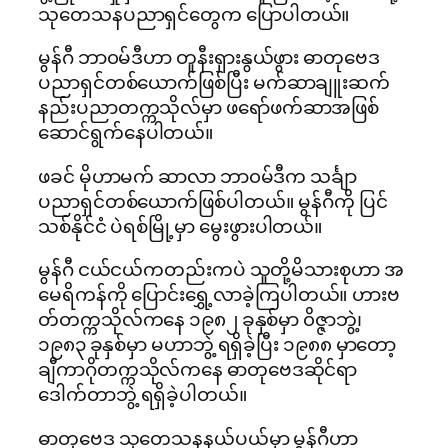
သုတေသနပညာရှင်တွေက ပြောပါတယ်။
မွန်ဂီ ဘာ၀မ်ဒီဟာ တူနီးရှားနွယ်ဖွား ဓာတုဗေဒ
ပညာရှင်တစ်ယောက်ဖြစ်ပြီး မက်ဆာချူးဆက်
နည်းပညာတက္ကသိုလ်မှာ ဖရော်ဖက်ဆာအဖြစ်
ဆောင်ရွက်နေပါတယ်။
ဖခင် မိုဟာမက် ဆာလာ ဘာ၀မ်ဒီက သင်္ချာ
ပညာရှင်တစ်ယောက်ဖြစ်ပါတယ်။ မွန်ဂီကို ပြင်
သစ်နိုင်ငံ ပဲရစ်မြို့မှာ မွေးဖွားပါတယ်။
မွန်ဂီ ငယ်ငယ်ကတည်းကပဲ သူတို့မိသားစုဟာ အ
မေရိကန်ကို ပြောင်းရွှေ့လာခဲ့ကြပါတယ်။ ဟားဗ
တ်တက္ကသိုလ်ကနေ ၁၉၈၂ ခုနှစ်မှာ ၀ိဇ္ဇာဘွဲ့၊
၁၉၈၃ ခုနှစ်မှာ မဟာဘွဲ့ ရရှိခဲ့ပြီး ၁၉၈၈ မှာတော့
ချီကာဂိုတက္ကသိုလ်ကနေ ဓာတုဗေဒဆိုင်ရာ
ဒေါက်တာဘွဲ့ ရရှိခဲ့ပါတယ်။
ဓာတုဗေဒ သုတေသနနယ်ပယ်မှာ မွန်ဂီဟာ