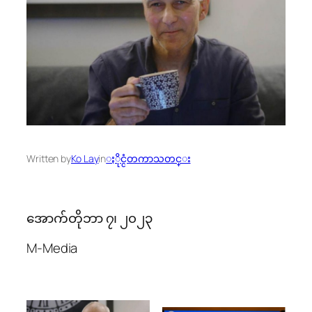
Written by
Ko Lay
in
ႏိုင္ငံတကာသတင္း
အောက်တိုဘာ ၇၊ ၂၀၂၃
M-Media