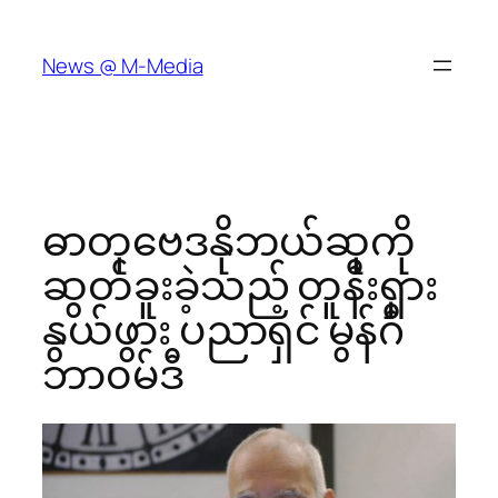
Skip
to
News @ M-Media
content
ဓာတုဗေဒနိုဘယ်ဆုကို
ဆွတ်ခူးခဲ့သည့် တူနီးရှား
နွယ်ဖွား ပညာရှင် မွန်ဂီ
ဘာ၀မ်ဒီ