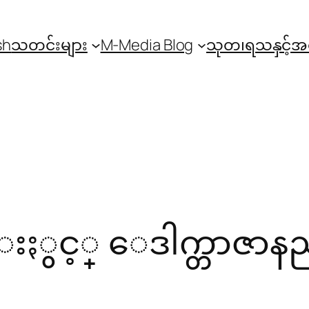
sh
သတင်းများ
M-Media Blog
သုတ၊ရသနှင့်
ႏွင့္ ေဒါက္တာဇာနည္ 