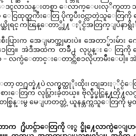
ဳးမွာ ေဒၚလာသန္းတစ္ရာ ေလာက္ေပးလုိက္ရတာ သူ
ထုတ္ႀကီးေတြ ပိုက္ၿပီး၀င္လာတဲ့သူေတြကို ေက
ိုရင္ ကၽြန္ေတာ္တို႔ ႏိုင္ငံအတြက္ျပႆနာရွိႏို
းစီးပြားက အေျမာက္အျမားပဲ။ အေတာ္မ်ားမ်ား ကေတ
ကိစၥေတြ။ အဲဒီအထဲက တခ်ိဳ႕ လုပ္ငန္း 
– လက္ပံေတာင္းေတာင္ကိစၥလိုဟာမ်ိဳးေပါ့။
့ တ႐ုတ္နဲ႔ပဲ လက္မွတ္ထုိုးထိုး၊ တျခားႏုိင္ငံေ
ူတန္းစားေတြက လုပ္သြားခဲ့တယ္။ ဗိုလ္ခ်ဳပ္ခင္ညြန
 တစ္ခြန္းမွ မေျပာတတ္တဲ့ ယူနန္ဘက္ကသူေတြကို 
ုဟင္ဂ်ာေတြကို ႏွင္ဖို႔ေလာက္ပဲေျပ
ဘူး။ တကယ္က အထက္ဗမာျပည္တစ္ခုလံုး၊ အဓိက 