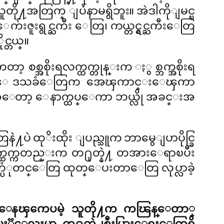
တို႔အတြက္ ျပႆနာမရွိဘူး။ အဲဒါကိုျမင္ၿ
်းဇူးရွင္ႀကီး ေတြ၊ ကယ္တင္ရွင္ႀကီးေတြ
င္တယ္။
ာ့ စစ္အစိုးရလက္ထက္တုန္းက ႏွစ္ဘက္အစိုးရ
ေတြကို ေဒသခံေတြက အေၾကာင္းေၾကာ
 အဲေတာ့ ေနာက္ထပ္ေကာ ဘယ္လို အခင္းအ
တြနဲ႔ပဲ ထုိးထိုး ျပည္သူက ဘာမွေျပာပိုင္ခြ
္႔တို႔လက္ထက္ကတည္းက တ႐ုတ္နဲ႔ တအားေရာၿပီး
မွတ္ပံုတင္ေတြ ထုတ္ေပးတာေတြ လုပ္လာခဲ့
ာေနၾကေပမဲ့ သူတို႔က ကၽြန္ေတာ္
မႏၱေလးမွာ တ႐ုတ္ရဲ႕စီးပြားေရးေတြရွိ