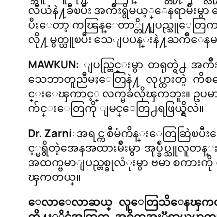
လီယံနဲ႔ခ်ီၿပီး အက်ိဳးရွိမယ့္ေနရာမ်ိ
ပီးေတာ့ ကၽြန္ေတာ္တို႔ျပည္သူေတြက ေငြ
လို႔ မွတ္ယူၿပီး သေျပပန္းနဲ႔ႀကိဳေနမယ္ဆ
MAWKUN:
ျပည္တြင္းမွာ တရုတ္ရဲ႕ အက်ိဳ
သေဘာတူညီမႈေတြနဲ႔ လုပ္ထားတဲ့ 
င္းေၾကာင့္ လက္မခံလိုၾကဘူး။ ဥပမာ 
က်င္းေတြကို ျမင္ေတြ႕ရဖြယ္ရွိလဲ။
Dr. Zarni
: အရင္က စီမံကိန္းေတြဆြဲၿပီးေတာ
င့္မရွိတဲ့အေနအထားမ်ိဳးမွာ အုပ္ခ်ဳပ္သူလ
အထက္ဗမာျပည္တစ္ခုလံုးမွာ ဗမာ စကားကို
ၾကတယ္။
ေလာေလာဆယ္ လူေတြသိေနၾကတာက ႐ိ
တို႔ႏုိင္ငံအတြက္ အဓိကအႏၱရာယ္မဟုတ္