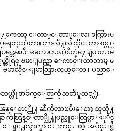
ုတ္ဖို႔ကေတာ့ ေတာ္ေတာ္ေလး ခက္သြားမ
ူးဆိုတာ။ ဘာလို႔လဲ ဆိုေတာ့ စစ္တပ္က
႔ကအျပင္ကေနၿပီး မေကာင္းတဲ့စိတ္နဲ႔ေျပာတာမ
္မယ္ဆိုရင္ ဗမာျပည္မွာ ေကာင္းတာဘာမွ မ
္းလင္း ဗမာလိုေျပာသြားတယ္ေလ။ ပညာေ
မွာဘယ္လို အခ်က္ေတြကို သတိမူသင့္လဲ။
ကၽြန္ေတာ္တို႔ ဆီကိုလာၿပီးေတာ့ သူတို႔
ိန္မွာ ကၽြန္ေတာ္တို႔ျပည္သူေတြမွာ ႏုိင္
ာ့ ေရွ႕ေလွ်ာက္မွာ ေကာင္းတဲ့ အပိုင္းရွိ