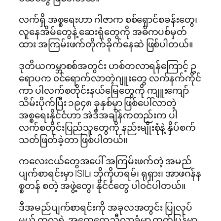
လက်ရှိ အစ္စရေးဟာ ဂါဇာက စစ်ရှောင်စခန်းတွေ၊
လူနေအိမ်တွေနဲ့ ဆေးရုံတွေကို အဓိကပစ်မှတ်
ထား အကြမ်းဖက်တိုက်ခိုက်နေဆဲ ဖြစ်ပါတယ်။
ဒုတိယကမ္ဘာစစ်အတွင်း ဟစ်တလာရန်ကြောင့် ဥ
ရောပက ၀င်ရောက်လာတဲ့ဂျူးတွေ လက်နက်ကိုင်
ကာ ပါလက်စတိုင်းနယ်မြေတွေကို ကျူးကျော်
သိမ်းပိုက်ပြီး ၁၉၄၈ ခုနှစ်မှာ ဖြစ်ပေါ်လာတဲ့
အစ္စရေးနိုင်ငံဟာ အဲဒီအချိန်ကတည်းက ပါ
လက်စတိုင်းပြည်သူတွေကို နည်းမျိုးစုံနဲ့ နှိပ်စက်
သတ်ဖြတ်ခဲ့တာ ဖြစ်ပါတယ်။
ကလေးငယ်တွေအပေါ် အကြမ်းဖက်တဲ့ အမည်
ပျက်စာရင်းမှာ ISIL၊ ဘိုကိုဟရမ်၊ ရုရှား၊ အာဖဂန်န
စ္စတန် စတဲ့ အဖွဲ့တွေ၊ နိုင်ငံတွေ ပါ၀င်ပါတယ်။
ဒီအမည်ပျက်စာရင်းကို အခုလအတွင်း ပြုလုပ်
မယ့် ကုလရဲ့ အထွေထွေညီလာခံမှာ ထုတ်ပြန်မှာ