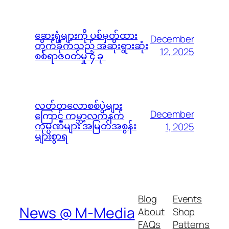
ဆေးရုံများကို ပစ်မှတ်ထား
December
တိုက်ခိုက်သည့် အဆိုးရွားဆုံး
12, 2025
စစ်ရာဇ၀တ်မှု ၄ ခု
လတ်တလောစစ်ပွဲများ
December
ကြောင့် ကမ္ဘာ့လက်နက်
ကုမ္ပဏီများ အမြတ်အစွန်း
1, 2025
များစွာရ
Blog
Events
News @ M-Media
About
Shop
FAQs
Patterns