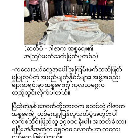
(ဓာတ်ပုံ – ဂါဇာက အစ္စရေး၏
အကြမ်းဖက်သတ်ဖြတ်မှုတစ်ခု)
-ကလေးငယ်တွေအပေါ် အကြမ်းဖက်သတ်ဖြတ်
မှုပြုလုပ်တဲ့ အမည်ပျက်နိုင်ငံများ၊ အဖွဲ့အစည်း
များစာရင်းမှာ အစ္စရေးကို ကုလသမဂ္ဂက
ထည့်သွင်းလိုက်ပါတယ်။
ပြီးခဲ့တဲ့နှစ် အောက်တိုဘာလက စတင်တဲ့ ဂါဇာက
အစ္စရေးရဲ့ တစ်ကျော့ပြန်လူသတ်ပွဲအတွင်း ပါ
လက်စတိုင်းပြည်သူ ၃၇၀၀၀ နီးပါး အသတ်ခံထား
ရပြီး အဲဒီအထဲက ၁၅၀၀၀ လောက်ဟာ ကလေး
ငယ်တွေ ဖြစ်ပါတယ်။