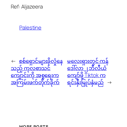
Ref: Aljazeera
Palestine
←
စစ်ရှောင်များခိုလှုံနေ
မလေးရှားတွင် ကန်
သည့် ကုလစာသင်
ဒေါ်လာ ၂ ဘီလီယံ
ကျောင်းကို အစ္စရေးက
ကျော်ဖို့ Tiktok က
အကြမ်းဖက်တိုက်ခိုက်
ရင်းနှီးမြှုပ်နှံမည်
→
MORE POSTS