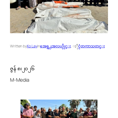
Written by
Ko Lay
in
အေရွ႕အလယ္ပိုင္း
, 
ႏိုင္ငံတကာသတင္း
ဇွန် ၈၊၂၀၂၆
M-Media