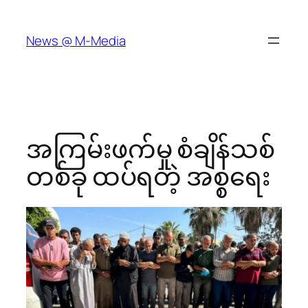
Skip
to
News @ M-Media
content
အကြမ်းဖက်မှု စံချိန်သစ်
တစ်ခု ထပ်ရတဲ့ အစ္စရေး