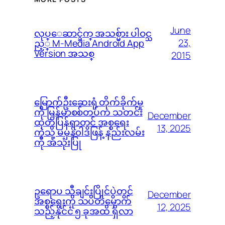
June
လုပ္ေဆာင္ခ်က္ အသစ္မ်ား ပါဝင္သ
23,
ည့္ M-Media Android App
Version အသစ္
2015
မြောက်ဦးဆေးရုံ တိုက်ခိုက်မှု
ကို မြန်မာစစ်တပ်က သတင်း
December
ထုတ်ပြန်ရာတွင် အစ္စရေး
13, 2025
ကဲ့သို့ မမှန်၀ါဒဖြန့် နည်းလမ်း
ကို အသုံးပြု
ဥရောပ သီချင်းပြိုင်ပွဲတွင်
December
အစ္စရေးကို သပိတ်မှောက်
12, 2025
သည့်နိုင်ငံ ၅ ခုအထိ ရှိလာ