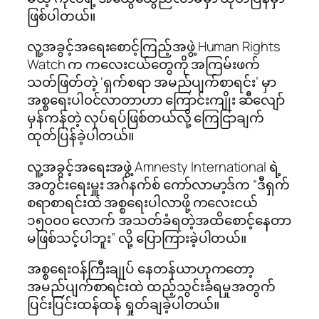
ဖြစ်ပါတယ်။
လူ့အခွင့်အရေးစောင့်ကြည့်အဖွဲ့ Human Rights
Watch က ကလေးငယ်တွေကို အကြမ်းဖက်
သတ်ဖြတ်တဲ့ ‘ရှက်စရာ အမည်ပျက်စာရင်း’ မှာ
အစ္စရေးပါ၀င်လာတာဟာ ကြောင်းကျိုး ဆီလျော်
မှန်ကန်တဲ့ လုပ်ရပ်ဖြစ်တယ်လို့ ကြေငြာချက်
ထုတ်ပြန်ခဲ့ပါတယ်။
လူ့အခွင့်အရေးအဖွဲ့ Amnesty International ရဲ့
အတွင်းရေးမှူး အဂ်နက်စ် ကော်လာမာ့ဒ်က “ဒီရှက်
စရာစာရင်းထဲ အစ္စရေးပါလာဖို့ ကလေးငယ်
၁၅၀၀၀ လောက် အသတ်ခံရတဲ့အထိစောင့်နေတာ
မဖြစ်သင့်ပါဘူး” လို့ ပြောကြားခဲ့ပါတယ်။
အစ္စရေး၀န်ကြီးချုပ် နေတန်ယာဟုကတော့
အမည်ပျက်စာရင်းထဲ ထည့်သွင်းခံရမှုအတွက်
ပြင်းပြင်းထန်ထန် ရှုတ်ချခဲ့ပါတယ်။