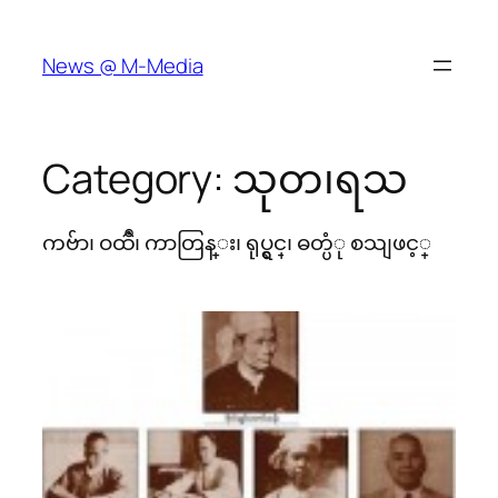
Skip
to
News @ M-Media
content
Category:
သုတ၊ရသ
ကဗ်ာ၊ ဝထၳဳ၊ ကာတြန္း၊ ရုပ္ရွင္၊ ဓတ္ပံု စသျဖင့္