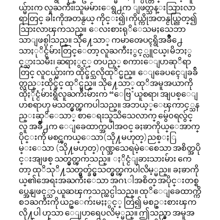
ယ္မ်ားက လူႀကီး၊သူမမ်ားေရွ႕က ျဖတ္သန္းသြားလာ
ရာတြင္ ခါးကိုအတန္ငယ္ ကိုင္း၍၊ ကိုယ္ကိုအတန္ငယ္ညြတ္၍
သြားလာၾကသည္။ ေလးစားရုိေသမႈသေဘာ
သာျဖစ္ပါသည္။ သို႔ေသာ္ ကမာၻေပၚရွိအခ်ိဳ႕ေ
သာႏုိင္ငံမ်ားတြင္ေတာ့ လူႀကီးႏွင့္လူငယ္၊ မိဘႏွ
င့္သားသမီး၊ ဆရာႏွင့္ တပည့္ စကားေျပာဆုိရာ
တြင္ လူငယ္မ်ားက ထိုင္ခ်င္သလိုထုိင္မည္။ ေျခေပၚေျခခ်ိ
တ္လည္းထိုင္ခ်င္ ထုိင္မည္။ သို႔ေသာ္ ထုိအမူအယာကို
ထိုႏိုင္ငံမ်ားရွိလူႀကီးမ်ားက “ေဗြ”ယူစရာ၊ အျပစ္ေျ
ပာစရာဟု မသတ္မွတ္ၾကပါသည္။ အဘယ့္ေၾကာင့္သန
ည္းဆုိေသာ္ စာေရးသူသိသေလာက္ မွ်ေ၀ရလွ်င္
လူ အခ်ိဳ႕က ေျခေထာက္အပါအ၀င္ ခႏၶာကိုယ္ေအာက္
ပိုင္းကို မစင္ၾကယ္ေသာ(သို႔မဟုတ္)ညစ္ႏြ
မ္းေသာ (သို႔မဟုတ္)ဂုဏ္အသေရမဲ့ေစေသာ အစိတ္အပို
င္းအျဖစ္ သတ္မွတ္ၾကသည္။ ႏိုင္ငံျခားသားမ်ား ကေ
တာ့ ထုိသုိ႔သတ္မွတ္ခ်င္မွသတ္မွတ္ၾကပါလိမ့္မည္။ ခႏၶာကို
ယ္၏အေရးအႀကီးေသာ အဂၤါအစိတ္ အပိုင္းတစ္ရ
ပ္အေနျဖင့္သာ ယူဆၾကသည္ထင္ပါသည္။ ထုိေျခေထာက္ကိ
စၥႀကီးကို ယဥ္ေက်းမႈႏွင့္ တြဲ၍ မစဥ္းစားၾက
လို႔ပါ ဟုသာ ေျပာရေပလိမ့္မည္။ ဤသည္မွာ အမူအ