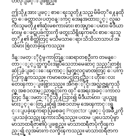
ပာလိုျခင္းျဖစ္သည္။
ဤသို႔အားျဖင့္ စာေရးသူတို႔သည္ မိမိတုိ႔ေနထို
င္ရာ ေခတ္ကာလ၊ ပတ္၀န္းက်င္ အေနအထားႏွင့္ လူႀ
ကီးသူမတို႔၏ဆုံးမစကားမ်ား၊ စာအုပ္စာေပမ်ား၊ မီဒီယာ
မ်ားမွ ေဖၚျပခ်က္မ်ားကို ဖတ္ရႈသိရွိၾကၿပီး စာေရးသူ
တုိ႔၏ စိတ္ထဲတြင္ မသိမသာေရာ၊ သိသိသာသာပါ အ
သိမ်ား စြဲလာခဲ့ၾကသည္။
ဒိန္းမတ္ႏိုင္ငံမွ ကာတြန္းဆရာတစ္ဦးက တမန္ေ
တာ္ႏွင့္ပတ္သက္ၿပီးအျပဳသေဘာမေဆာင္ သည့္ပုံတစ္ပုံ
ဆဲြခဲ့ျခင္းေၾကာင့္ မြတ္စလင္မ္ကမာၻတြင္ ေပါက္
ကြဲကုန္ၾကသည္။ ကမာၻေပၚတြင္လည္း ဟိုးေလး
တေၾကာ္ျဖစ္သြားသည္။ အီဂ်စ္ႏိုင္ငံ၊ အလ္အဇ္ဟရ္တကၠသို
လ္မွ အစၥလာမ့္ပညာရွင္မ်ားက ထုိ အေရးအခင္းကာလ
တြင္ ဒိန္းမတ္ႏိုင္ငံသို႔သြား၍ မီဒီယာမ်ား၊ ျပည္သူ
မ်ားႏွင့္ေတြ႕ဆုံ၍ အစၥလာမ္ အေၾကာင္းရွ
င္းျပခဲ့ၾကရာ ပြဲမစခင္ Projector ျဖင့္ ပုံအခ်ိဳ႕ကို
ျပသခဲ့သည္ဟု ၾကားသိရသည္။ ပထမ ျပေသာပုံမွာ
မာသာထရီဇာ၏ပုံျဖစ္သည္။ မာသာထရီဇာပုံကိုၾက
ည့္၍ လူအမ်ားက လက္ခံၾကသည္။ မာသာထရီဇာက