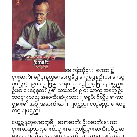
မေကြးတိုင္း၊ ေတာင္တြ
င္းႀကီး ခ႐ိုင္၊ နတ္ေမာက္ၿမိဳ႕ ေရွ႕ေန ဦးဖာ၊ ေဒၚ
စုတို႔မွ ၁၉၀၁ ခု၊ ဇြန္လ ၁၁ ရက္ေန႕တြင္ ဖြားျမင္သည္။
ဦးဖာ ေဒၚစုတုိ႔၏ သားသမီး ၉ ေယာက္ အနက္ ဦး
ဘဝင္းသည္ အႀကီးဆံုးသား ျဖစ္ၿပီး ဗိုလ္ခ်ဳပ္ ေအာ
င္ဆန္း၏ အစ္ကို အႀကီးဆံုး ျဖစ္သည္။ ငယ္နံမည္မွာ ေမာင္စံ
တင္ ျဖစ္သည္။
ငယ္စဥ္က နတ္ေမာက္ၿမိဳ႕ ဆရာႀကီး ဦး၀ႀကီးေက်ာ
င္း၊ ဆရာသက္ေက်ာင္း၊ ေတာင္တြင္းႀကီးၿမိဳ႕ ဆ
ရာေတာ္ ဦးသုႏၵရေက်ာင္းတို႕၌ ပညာသင္ယူခဲ့သည္။