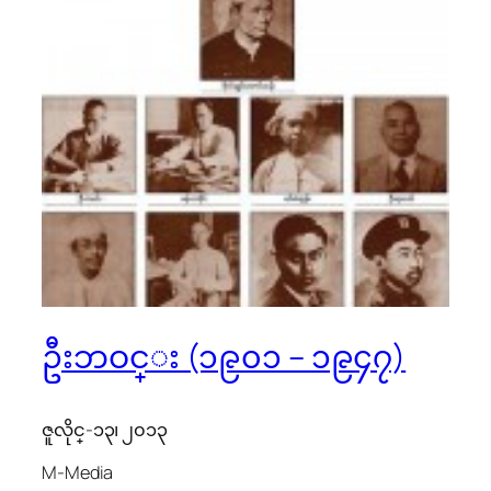
ဦးဘဝင္း (၁၉၀၁ – ၁၉၄၇)
ဇူလိုင္-၁၃၊ ၂၀၁၃
M-Media