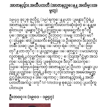
အာဇာနည္မ်ား အထၳဳပၸတၱိ (အာဇာနည္ေန႔ အထိမ္းအ
မွတ္)
၁၉၄၇ ခုႏွစ္ ဇူလိုင္လ (၁၉)ရက္ေန႔ဟာ ျမန္မာႏိုင္ငံရဲ႕
အာဇာနည္ေခါင္းေဆာင္ႀကီးမ်ားက်ဆုံးခဲ့တဲ့ ေန႔ျဖ
စ္ပါတယ္။ ျမန္မာႏိုင္ငံရဲ႕ လြတ္လပ္ေရးဖခင္ႀကီး ဗုိလ္ခ်ဳ
ပ္ေအာင္ဆန္းအပါအ၀င္ ဦးဘ၀င္း၊ မန္းဘခိုင္၊ မႈိ
င္းပြန္ေစာ္ဘြားႀကီး စ၀္စံထြန္း၊ ဦးရာဇတ္၊ ဒီးဒုတ္ဦး
ဘခ်ဳိ၊ သခင္ျမ၊ ဦးအုန္းေမာင္၊ ရဲေဘာ္ကုိေထြး
တုိ႔ဟာ တုိင္းျပည္တာ၀န္ထမ္းေဆာင္ရင္း မသမာသူ
လူတစ္စုရဲ႕ လုပ္ႀကံမႈေၾကာင့္ ေသြးအုိင္ထဲမွာ အသ
က္ေပးခဲ့ရသူေတြ ျဖစ္ပါတယ္။ ဒီလုိ အသက္ေ
သြးေတြေပးခဲ့ၾကတဲ့ အာဇာနည္(၉)ဦးဟာ ျမန္မာျပ
ည္သူျပည္သားေတြရဲ႕ စိတ္ႏွလုံးသားမွာ အၿမဲအမွတ္ထ
င္ထင္႐ွိခဲ့ပါတယ္ ။ ဒါေၾကာင့္ အာဇာနည္မ်ားရဲ႕ အထၳဳ
ပၸတၱိအက်ဥ္းကုိ M-Media မွ စုစည္းတင္ျပလိုက္ရ
ပါတယ္။
ဦးဘဝင္း (၁၉၀၁ – ၁၉၄၇)