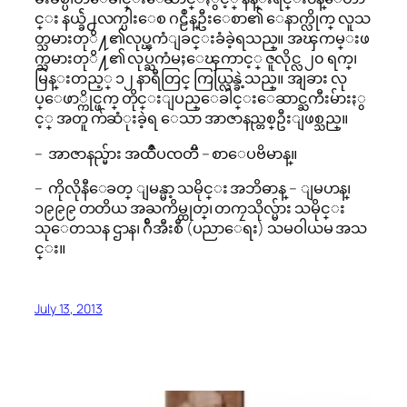
င္း နယ္ခ်ဲ႕လက္ပါးေစ ဂဠဳန္ဦးေစာ၏ ေနာက္လိုက္ လူသ
တ္သမားတုိ႔၏လုပ္ၾကံျခင္းခံခဲ့ရသည္။ အၾကမ္းဖ
က္သမားတုိ႔၏ လုပ္ႀကံမႈေၾကာင့္ ဇူလိုင္လ ၂၀ ရက္၊
မြန္းတည့္ ၁၂ နာရီတြင္ ကြယ္လြန္ခဲ့သည္။ အျခား လု
ပ္ေဖာ္ကိုင္ဖက္ တိုင္းျပည္ေခါင္းေဆာင္ႀကီးမ်ားႏွ
င့္ အတူ က်ဆံုးခဲ့ရ ေသာ အာဇာနည္တစ္ဦးျဖစ္သည္။
– အာဇာနည္မ်ား အထၳဳပၸတၱိ – စာေပဗိမာန္။
– ကိုလိုနီေခတ္ ျမန္မာ့ သမိုင္း အဘိဓာန္ – ျမဟန္၊
၁၉၉၉ တတိယ အႀကိမ္ထုတ္၊ တကၠသိုလ္မ်ား သမိုင္း
သုေတသန ဌာန၊ ဂ်ီအီးစီ (ပညာေရး) သမဝါယမ အသ
င္း။
July 13, 2013