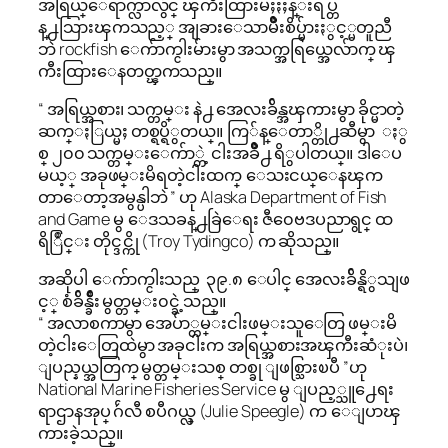
အရြယ္ေရာက္လာလွ်င္ ၾကီးထြားမႈႏႈန္းရပ္တ
န္႕သြားၾကသည့္ အျခားေသာမ်ိဳးစိပ္မ်ားႏွင့္မတူညီ
ဘဲ rockfish ေက်ာက္ငါးမ်ားမွာ အသက္အရြယ္အေလ်ာက္ ၾ
ကီးထြားေနတတ္ၾကသည္။
“ အရြယ္အစား၊ သက္တမ္း နဲ႕ အေလးခ်ိန္အၾကားမွာ ခိုင္မာတဲ့
ဆက္ႏြယ္မႈ တစ္ရပ္ရိွတယ္။ ကြ်န္ေတာ္တို႕ဆီမွာ ႏွ
စ္ ၂၀၀ သက္တမ္းေက်ာ္တဲ့ ငါးအခ်ဳိ႕ ရိွပါတယ္။ ဒါေပ
မယ့္ အခုဖမ္းမိရတဲ့ငါးထက္ ေသးငယ္ေနၾက
တာေတာ့အမွန္ပါဘဲ ” ဟု Alaska Department of Fish
and Game မွ ေဒသခန္႕ခြဲေရး ဇီ၀ေဗဒပညာရွင္ ထ
ရိြဳင္း တိုင္ဒင္ကို (Troy Tydingco) က ဆိုသည္။
အဆိုပါ ေက်ာက္ငါးသည္ ၃၉.၈ ေပါင္ အေလးခ်ိန္ရိွသျဖ
င့္ စံခ်ိန္ခ်ဳိး မွတ္တမ္း၀င္ခဲ့သည္။
“ အလာစကာမွာ အေပ်ာ္တမ္းငါးဖမ္းသူေတြ ဖမ္းမိ
တဲ့ငါးေတြထဲမွာ အခုငါးက အရြယ္အစားအၾကီးဆံုးပဲ၊
ျပည္နယ္အတြက္ မွတ္တမ္းသစ္ တစ္ခု ျဖစ္သြားၿပီ ”ဟု
National Marine Fisheries Service မွ ျပည့္သူ႕ေရး
ရာဌာနအုပ္ ဂ်ဴလီ စပီဂယ္လ္ (Julie Speegle) က ေျပာၾ
ကားခဲ့သည္။