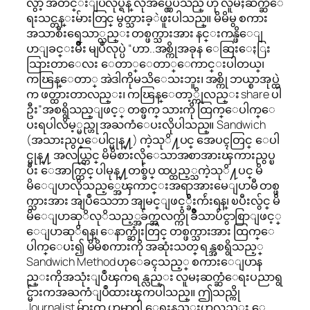
လွ်ာ့ အတင္းျပဳလုပ္ရန္ လိုအပ္လွေပသည္ ဟု လူမႈဆက္ဆံေ
ရးသင္တန္းမ်ားတြင္ မွတ္သားခ့ဲဖူးပါသည္။ မိမိမွ စကား
အသာစီးရေသာ္လည္း တစ္ဖက္သားအား နင္းကန္ဖိေျ
ပာျခင္းမ်ိဳး မျပဳလုပ္ပဲ “ဟာ..အစ္ကိုအခုန ေဆြးေႏြး
သြားတာေလး ေတာ္ေတာ္ေကာင္းပါတယ္၊
ကၽြန္ေတာ္ အဲဒါကိုမသိေသးဘူး၊ အစ္ကို ဘယ္စာအုပ္ထဲ
က ဖတ္ထားတာလည္း၊ ကၽြန္ေတာ့္ကိုလည္း share ပါ
ဦး”အစရွိသည္ျဖင့္ တစ္ဖက္ သားကို ထြက္ေပါက္ေ
ပးရပါလိမ့္မည္ဟု အႀကံေပးလိုပါသည္။ Sandwich
(အသားညွပ္ေပါင္မုန္႔) ကဲ့သုိ႔ပင္ အေပၚတြင္ ေပါ
င္မုန္႔ အလယ္တြင္ မိမိစားလိုေသာအစာအားၾကားညွပ္ၿ
ပီး ေအာက္တြင္ ပါမုန္႔တစ္ခ်ပ္ ထပ္ထည့္သကဲ့သုိ႔ပင္ မိ
မိေျပာလိုသည့္အေၾကာင္းအရာအားမေျပာမီ တစ္ဖ
က္သားအား အျပဳသေဘာ အျမင္ျဖင့္ခ်ီးက်ဴးရန္၊ ၿပီးလွ်င္ မိ
မိေျပာဆုိလုိသည့္အခ်က္အလက္ကို ခ်ိဳသာပ်ဴငွာစြာျဖင့္
ေျပာဆုိရန္၊ ေနာက္ဆုံးတြင္ တစ္ဖက္သားအား ထြက္ေ
ပါက္ေပး၍ မိမိစကားကို အဆုံးသတ္ ရန္အစရွိသည့္
Sandwich Method ဟုေခၚသည့္ စကားေျပာန
ည္းကိုအသုံးျပဳၾကရန္လည္း လူမႈဆက္ဆံေရးပညာရွ
င္မ်ားကအႀကံျပဳထားၾကပါသည္။ ဤသည္ကို
Journalist မ်ားက ဟမ္ဘာဂါ ေရးနည္းဟုလည္း ေ