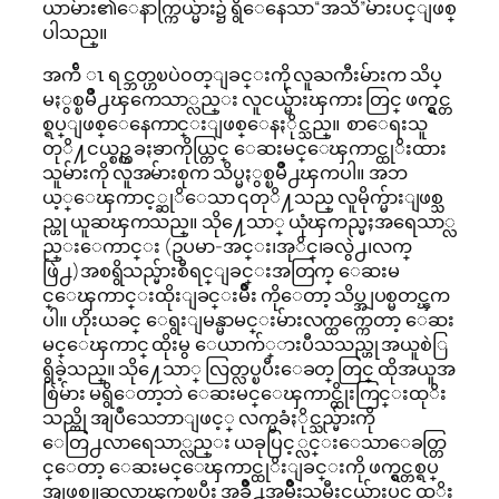
ယာမ်ား၏ေနာက္ကြယ္မ်ား၌ ရွိေနေသာ“အသိ”မ်ားပင္ျဖစ္
ပါသည္။
အက်ီ ၤ ရင္ဘတ္ဟၿပဲ၀တ္ျခင္းကို လူႀကီးမ်ားက သိပ္
မႏွစ္ၿမိဳ႕ၾကေသာ္လည္း လူငယ္မ်ားၾကား တြင္ ဖက္ရွင္တ
စ္ရပ္ျဖစ္ေနေကာင္းျဖစ္ေနႏိုင္သည္။ စာေရးသူ
တုိ႔ငယ္စဥ္က ခႏၶာကိုယ္တြင္ ေဆးမင္ေၾကာင္ထုိးထား
သူမ်ားကို လူအမ်ားစုက သိပ္မႏွစ္ၿမိဳ႕ၾကပါ။ အဘ
ယ့္ေၾကာင့္ဆုိေသာ ၎တုိ႔သည္ လူမိုက္မ်ားျဖစ္သ
ည္ဟု ယူဆၾကသည္။ သို႔ေသာ္ ယုံၾကည္မႈအရေသာ္လ
ည္းေကာင္း (ဥပမာ-အင္း၊အုိင္၊ခလွဲ႕၊လက္
ဖြဲ႕)အစရွိသည္မ်ားစီရင္ျခင္းအတြက္ ေဆးမ
င္ေၾကာင္းထိုးျခင္းမ်ိဳး ကိုေတာ့ သိပ္အျပစ္မတင္ၾက
ပါ။ ဟိုးယခင္ ေရွးျမန္မာမင္းမ်ားလက္ထက္ကေတာ့ ေဆး
မင္ေၾကာင္ ထိုးမွ ေယာက်္ားပီသသည္ဟု အယူစဲြ
ရွိခဲ့သည္။ သို႔ေသာ္ လြတ္လပ္ၿပီးေခတ္ တြင္ ထိုအယူအ
စြဲမ်ား မရွိေတာ့ဘဲ ေဆးမင္ေၾကာင္ထိုးကြင္းထုိး
သည္ကို အျပဳသေဘာျဖင့္ လက္မခံႏိုင္သည္မ်ားကို
ေတြ႕လာရေသာ္လည္း ယခုပြင့္လင္းေသာေခတ္တြ
င္ေတာ့ ေဆးမင္ေၾကာင္ထုိးျခင္းကို ဖက္ရွင္တစ္ရပ္
အျဖစ္ယူဆလာၾကၿပီး အခ်ိဳ႕အမ်ိဳးသမီးငယ္မ်ားပင္ ထုိး