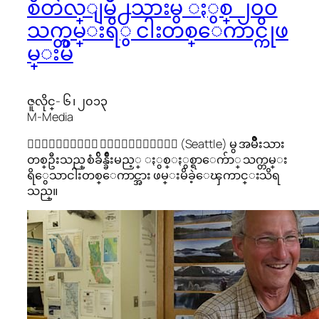
စီတဲလ္ျမိဳ႕သားမွ ႏွစ္ ၂၀၀
သက္တမ္းရိွ ငါးတစ္ေကာင္ကိုဖ
မ္းမိ
ဇူလိုင္- ၆ ၊ ၂၀၁၃
M-Media
၀ါရွင္တန္၊ စီတဲလ္ျမိဳ႕ (Seattle) မွ အမ်ဳိးသား
တစ္ဦးသည္ စံခ်ိန္ခ်ိဳးမည့္ ႏွစ္ႏွစ္ရာေက်ာ္ သက္တမ္း
ရိွေသာငါးတစ္ေကာင္အား ဖမ္းမိခဲ့ေၾကာင္းသိရ
သည္။