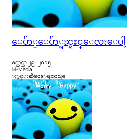
ေပ်ာ္ေပ်ာ္ရႊင္ရႊင္ေလးေပါ့
စက္တင္ဘာ ၂၉ ၊ ၂၀၁၅
M-Media
ႏွင္းဆီခင္ေရးသည္။