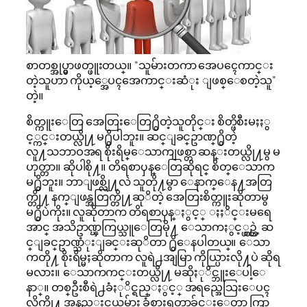
စာတစ္အုပ္မွာဖတ္ဖူးတယ္။ “သူမ်ားတကာ အေပၚေကာင္း
တဲ့သူဟာ ကိုယ့္အေပၚအေကာင္းဆံုး ျဖစ္ေစတဲ့သူ”
တဲ့။
စိတ္ကူးေတြ အေတြးေတြ႐ွိတဲ့သူတိုင္း စိတ္ဖိစီးမႈႏွ
င့္ကင္းတယ္လို႔ မ႐ွိပါဘူး။ ဆင္ျခင္ဥာဏ္႐ွိတဲ့
လူ႔သဘာဝအရ စိုးရိမ္ေသာကျဖစ္တာ ဆန္းတယ္လို႔မွ မ
ဟုတ္တာ။ ဆိုပါစို႔။ တိရစာၦန္ေတြဆိုရင္ စိတ္ေသာက
မ႐ွိဘူး။ ဘာျဖစ္လို႔လဲ သူတို႔မွာ ေနာက္ေန႔အတြ
က္တို႔ နက္ျဖန္အတြက္တို႔ဆုိတဲ့ အေတြးစိတ္ကူးဆိုတာမွ
မ႐ွိပဲကိုး။ လူဆိုတာက တိရစာၦန္ႏွင့္ ႏႈိင္းမရေ
အာင္ အသိဥာဏ္ၾကြယ္သူေတြမို႔ ေသာကႏွင့္ယွဥ္တဲ့ ဆ
င္ျခင္ဥာဏ္သံုးျခင္းဆုိတာ ႐ွိေနပါတယ္။ ေသာ
ကတို႔ စိုးရိမ္မႈဆိုတာက လူရဲ႕အျမြာ ကိုယ္ပြားလို႔ပဲ ဆိုရ
မလား။ ေသာကကင္းတယ္လို႔ မဆိုႏုိင္ဘူးေပါ့ေ
နာ္။ တစ္ဦးစီရဲ႕ခံႏုိင္ရည္ႏွင့္ အရည္အေသြးေပၚ
လိုက္လို႔ အနည္းငယ္အမ်ား ခံစားရတာခ်င္းေတာ့ ကြာ