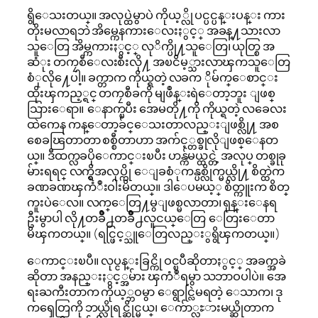
ရွိေသးတယ္။ အလုပ္ထဲမွာပဲ ကိုယ့္လို ပင္ပင္ပန္းပန္း ကား
တိုးမလာရဘဲ အိမ္ကေနကားေလးႏွင့္ အခန္႔သားလာ
သူေတြ အိမ္ကကားႏွင့္ လုိက္ပို႔သူေတြ၊ ယုတ္စြ အ
ဆံုး တကၠစီေလးစီးလို႔ အၿငိမ့္သားလာၾကသူေတြ
စံုလို႔ေပါ့။ ခက္တာက ကိုယ္ရတဲ့ လခက ိုမ်က္ေစာင္း
ထိုးၾကည့္ရင္ တကၠစီခကို မျဖဳန္းရဲေတာ့ဘူး ျဖစ္
သြားေရာ။ ေနာက္ၿပီး အေမတို႔ကို ကိုယ္ရတဲ့ လခေလး
ထဲကေန ကန္ေတာ့ခ်င္ေသးတာလည္းျဖစ္လို႔ အစ
စေခၽြတာတာ စစ္စီတာဟာ အက်င့္တစ္ခုလိုျဖစ္ေနတ
ယ္။ ဒီထက္လခပိုေကာင္းၿပီး ဟန္က်မယ္ထင္တဲ့ အလုပ္ တစ္ခုခု
မ်ားရရင္ လက္ရွိအလုပ္ကို ေျခစံုကန္ပစ္လိုက္မယ္လို႔ စိတ္ထဲက
ခဏခဏၾကံဳးဝါးမိတယ္။ ဒါေပမယ့္ စိတ္ကူးက စိတ္
ကူးပဲေလ။ လက္ေတြ႔မွျဖစ္မလာတာ၊ ရုန္းေနရ
ဦးမွာပါ လို႔တခ်ိဳ႕တခ်ိဳ႕လူငယ္ေတြ ေတြးေတာ
မိၾကတယ္။ (ရင္ဖြင့္သူေတြလည္းွရွိၾကတယ္။)
ေကာင္းၿပီ။ လုပ္ငန္းခြင္ကို ဝင္ၿပီဆိုတာႏွင့္ အခက္အခဲ
ဆိုတာ အနည္းႏွင့္အမ်ား ၾကံဳရမွာ သဘာဝပါပဲ။ အေ
ရးႀကီးတာက ကိုယ့္ဘဝမွာ ေရွာင္လြဲမရတဲ့ ေသာက၊ ဒု
ကၡေတြကို ဘယ္လိုရင္ဆိုင္မယ္၊ ေက်ာ္လႊားမယ္ဆိုတာက