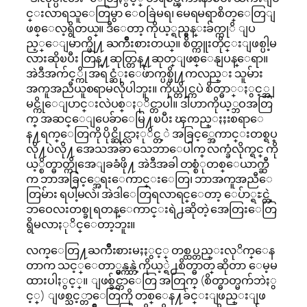
င္းလာရသူေတြမွာ ေဝခြဲမရ၊ မေရမရာစိတ္ေတြျ
ဖစ္ေလ့ရွိတယ္။ ဒီေတာ့ ကိုယ့္ရည္မွန္းခ်က္ကုိ ျပ
ည့္ေျမာက္ဖို႔ ႀကိဳးစားတယ္။ စိတ္ကူးတိုင္းျဖစ္ပါ့မ
လားဆိုၿပီး တြန္႔ဆုတ္တြန္႔ဆုတ္ျဖစ္ေနျပန္ေရာ။
အဲဒီအက်င့္ကို အရင္ဆံုးေဖ်ာက္ပစ္ဖို႔ကလည္း သူမ်ား
အကူအညီယူစရာမလိုပါဘူး။ ကိုယ္တိုင္ကပဲ စိတ္ဓာ္ႏွင့္အျ
မင္ကိုေျပာင္းလဲပစ္ႏုိင္တာပါ။ ဒါဟာကိုယ့္ဘဝအတြ
က္ အဆင္ေျပေခ်ာေမြ႔ၿပီး ၾကည္ႏႈးစရာေ
န႔ရက္ေတြကို ပိုင္ဆိုင္လာႏုိင္တ့ဲ အခြင့္အေကာင္းတစ္ရပ္
လို႔ပဲလို႔ အေသအခ်ာ သေဘာေပါက္ လက္ခံလိုက္ရင္ ကို
ယ့္စိတ္ဓာတ္ကိုအေျခခံဖို႔ အဲဒီအခါ တစ္စံုတစ္ေယာက္ဆီ
က ဘာအခြင့္အေရးေကာင္းေတြ၊ ဘာအကူအညီေ
တြမ်ား ရပါ့မလဲ၊ အဲဒါေတြရလာရင္ေတာ့ ေပ်ာ္ရႊင္တဲ့
ဘဝေလးတစ္ခု ရတန္ေကာင္းရဲ႕ဆိုတဲ့ အေတြးေတြ
ရွိမလာႏုိင္ေတာ့ဘူး။
လက္ေတြ႔ႀကိဳးစားမႈႏွင့္ တစ္ထပ္တည္းလုိက္ေန
တာက သင့္ေတာ္မွန္ကန္တဲ့ကိုယ့္ရဲ႕စိတ္ဓာတ္ ဆိုတာ ေမ့မ
ထားပါႏွင့္။ ျဖစ္ခ်င္တာေတြ အတြက္ (စိတ္ဓာတ္မက်ဘဲႏွ
င့္) ျဖစ္သင့္တာေတြကို တစ္ေန႔ခ်င္းျဖည္းျဖ