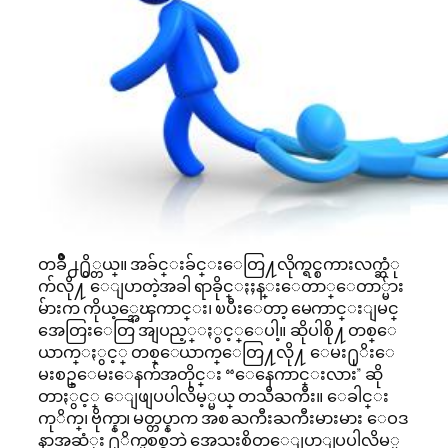
တခ်ိဳ႕႐ွိ္တယ္။ အခ်င္းခ်င္းေတြ႔လိုက္ရင္စကားလက္ဆံု
က်လို႔ ေျပာတဲ့အခါ ရာခိုင္ႏႈန္းေတာ္ေတာ္မ်ား
မ်ားက ကိုယ့္အေၾကာင္း၊ ၿပီးေတာ့ မေကာင္းျမင္
အေတြးေတြ အျပည့္ႏွင့္ေပါ့။ ဆိုပါစို႔ တစ္ေ
ယာက္ႏွင့္ တစ္ေယာက္ေတြ႔လို႔ ေမး႐ုိးေ
မးစဥ္ေမးေနက်အတိုင္း “ေနေကာင္းလား” ဆို
တာႏွင့္ ေျဖျပပါလိမ့္မယ္ တသီႀကီး။ ေခါင္း
ကုိက္၊ ဗိုက္နာ၊ မတ္တပ္နာက အစ ႀကီးႀကီးမားမား ေဝဒ
နာအဆံုး ႐ုိက္မစစ္ရဘဲ အေသးစိတ္ေျပာျပပါလိမ့္မ