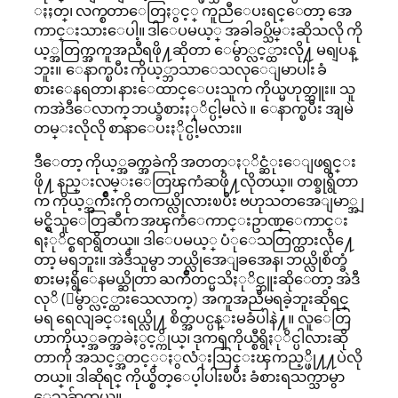
ႏႈတ္၊ လက္စတာေတြႏွင့္ ကူညီေပးရင္ေတာ့ အေ
ကာင္းသားေပါ့။ ဒါေပမယ့္ အခါခပ္သိမ္းဆိုသလို ကို
ယ့္အတြက္အကူအညီရဖို႔ဆိုတာ ေမွ်ာ္လင့္ထားလို႔ မရျပန္
ဘူး။ ေနာက္ၿပီး ကိုယ့္ဘာသာေသလုေျမာပါး ခံ
စားေနရတာ၊ နားေထာင္ေပးသူက ကိုယ္မဟုတ္ဘူး။ သူ
ကအဲဒီေလာက္ ဘယ္ခံစားႏုိင္ပါ့မလဲ ။ ေနာက္ၿပီး အျမဲ
တမ္းလိုလို စာနာေပးႏိုင္ပါ့မလား။
ဒီေတာ့ ကိုယ့္အခက္အခဲကို အတတ္ႏုိင္ဆံုးေျဖရွင္း
ဖို႔ နည္းလမ္းေတြၾကံဆဖို႔လိုတယ္။ တစ္ခုရွိတာ
က ကိုယ့္အက်ိဳးကို တကယ္လိုလားၿပီး ဗဟုသတအေျမာ္အျ
မင္ရွိသူေတြဆီက အၾကံေကာင္းဥာဏ္ေကာင္း
ရႏုိင္စရာရွိတယ္။ ဒါေပမယ့္ ပံုေသတြက္ထားလို႔ေ
တာ့ မရဘူး။ အဲဒီသူမွာ ဘယ္လိုအေျခအေန၊ ဘယ္လိုစိတ္ခံ
စားမႈရွိေနမယ္ဆိုတာ ႀကိဳတင္မသိႏုိင္ဘူးဆိုေတာ့ အဲဒီ
လုိ (ေမွ်ာ္လင့္ထားသေလာက္) အကူအညီမရခဲ့ဘူးဆိုရင္
မရ ရေလျခင္းရယ္လို႔ စိတ္အပင္ပန္းမခံပါနဲ႔။ လူေတြ
ဟာကိုယ့္အခက္အခဲႏွင့္ကိုယ္၊ ဒုကၡကိုယ္စီရွိႏုိင္ပါလားဆို
တာကို အသင့္အတင့္ႏွလံုးသြင္းၾကည့္ဖို႔႔ပဲလို
တယ္။ ဒါဆိုရင္ ကိုယ္စိတ္ေပ့ါပါးၿပီး ခံစားရသက္သာမွာ
ေသခ်ာတယ္။