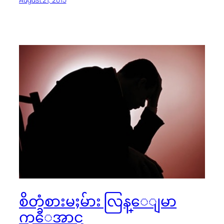
စိတ္ခံစားမႈမ်ား လြန္ေျမာ
က္ေအာင္