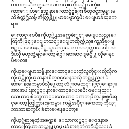
ပာတတ္ ဆိုတတ္ၾကေသးတယ္။ ကိုယ့္ကို လက္ခံစ
ကားေျပာေနသူ နားေထာင္ခ်င္မွန္း၊ စိတ္ဝင္စားမွန္းမ
သိ စိတ္ထဲ႐ွိသမွ် အိတ္သြန္လို႔ ဖာေမွာက္ၿပီး ေျပာခ်ၾကေ
ရာ။
ေကာင္းၿပီ။ ကိုယ့္ရဲ႕အခက္အခဲႏွင့္ မေျပလည္မႈေ
တြကို ဖြင့္ေျပာသင့္ေျပာထိုက္တဲ့သူ။ ကူညီေျ
ဖ႐ွင္းေပးႏုိင္မဲ့သူ ဆိုရင္ေတာ့ အဟုတ္သားေပါ့။ အဲ
ဒီၤလို မဟုတ္ခဲ့ရင္ေတာ့ စဥ္းစားဆင္ျခင္ဖို႔ လိုေနၿ
ပီေလ။
ကိုယ္ေျပာသမွ် နားေထာင္ေပးတဲ့လူတိုင္းလိုလိုက
ကိုယ့္ကိုကိုယ္ သနားစိတ္ဝင္ေနသလို တစ္ထပ္တည္း ခံ
စားေနၾကမွာပဲလို႔ေတာ့ လံုးဝမထင္ႏွင့္ေနာ္။
အားနာပါးနာႏွင့္ နားေထာင္ေပးၿပီး ဝမ္းနည္း
သေယာင္ စိတ္မေကာင္းသေယာင္ ခဏတျဖဳတ္ျဖစ္ၿပီးရ
င္ေတာ့ ထြက္သြားၾကမွာ။ က်န္တဲ့အပိုင္းကေတာ့ ကိုယ့္
ဘာသာဆက္ၿပီး ခံစားေနေပေတာ့။
ကိုယ့္ခံစားရတဲ့ အခက္အခဲ၊ ေသာကႏွင့္ ေဝဒနာစ
တာေတြဟာ ဘယ္သူ႔မွာမွ မခံစားရဘဲ ကုိယ္ခ်ည္း ခံ