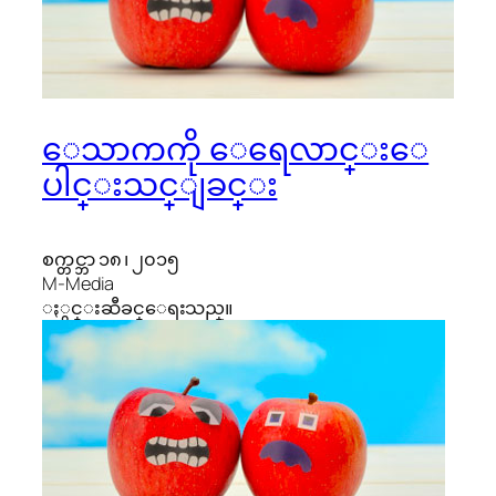
ေသာကကို ေရေလာင္းေ
ပါင္းသင္ျခင္း
စက္တင္ဘာ ၁၈ ၊ ၂၀၁၅
M-Media
ႏွင္းဆီခင္ေရးသည္။