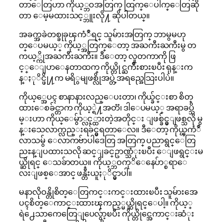
တာေတြဟာ ကိုယ့္ဘဝအတြက္ ထြက္ေပါက္ေတြဆို
တာ ေမ့မထားသင့္ဘူးလို႔ ဆိုပါတယ္။
အခက္အခဲတစ္ခုခုၾကံဳရင္ သူမ်ားအတြက္ ဘာမွမဟု
တ္ေပမယ့္ ကိုယ့္အတြက္ေတာ့ အႀကီးႀကီးမွ တ
ကယ့္ကိုအႀကီးႀကီး။ ဒီေတာ့ လူတကာကို ဖြ
င့္ေျပာေနတာထက္ ကိုယ္တိုင္ႀကိဳးစားၿပီး ရုန္းက
န္ႏုိင္ဖို႔က မရိွမျဖစ္လိုအပ္တဲ့အရည္အေသြးပါပဲ။
ကိုယ့္အေပၚ စာနာနားလည္ေပးတာ၊ ကိုယ္ခ်င္းစာ စိတ္
ထားေစခ်င္တာက ကိုယ့္ရဲ႔အတၱ၊ ဒါေပမယ့္ အရာခပ္သိ
မ္းဟာ ကိုယ္ေမွ်ာ္လင့္ထားတဲ့အတိုင္း ျဖစ္ခ်င္မွျဖစ္သလို မွ
န္းသေလာက္လည္းရခ်င္မွရတာေလ။ ဒီေတာ့ ကိုယ္ၾကံဳ
လာသမွ် ေလာကဗ်ာပါဒေတြ အတြက္ ပညာရွင္ေတြ
ညႊန္ျပထားသလို ဆင္ျခင္ဥာဏ္သံုးၿပီး ေျဖရွင္းမ
ယ္ဆိုရင္ ေသခ်ာတယ္။ ကိုယ့္ဘဝကုိေနေပ်ာ္စရာေ
လးျဖစ္ေအာင္ ဖန္တီးယူႏုိင္မွာပါ။
မနာလိုဝန္တိုစိတ္ေတြကင္းကင္းထားၿပီး သူမ်ားအေ
ပၚစိတ္ေကာင္းထားၾကည့္မယ္ဆိုရင္ေပါ့။ ကိုယ့္
ရဲ႕ေသာကေတြေျပေလွ်ာ့ၿပီး ကိုယ္တိုင္အေကာင္းဆံုး