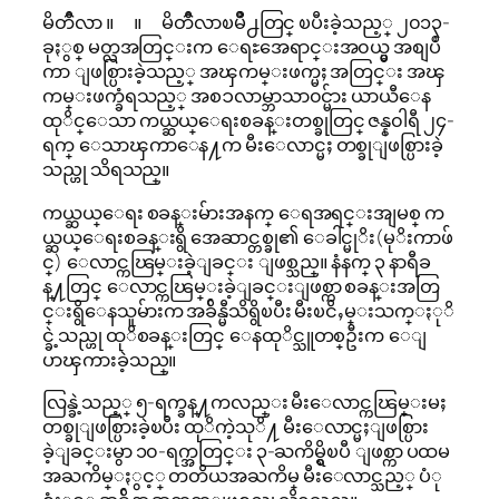
မိတၳီလာ ။ ။ မိတၳီလာၿမိဳ႕တြင္ ၿပီးခဲ့သည့္ ၂၀၁၃-
ခုႏွစ္ မတ္လအတြင္းက ေရႊအေရာင္းအ၀ယ္မွ အစျပဳ
ကာ ျဖစ္ပြားခဲ့သည့္ အၾကမ္းဖက္မႈ အတြင္း အၾ
ကမ္းဖက္ခံရသည့္ အစၥလာမ္ဘာသာ၀င္မ်ား ယာယီေန
ထုိင္ေသာ ကယ္ဆယ္ေရးစခန္းတစ္ခုတြင္ ဇန္န၀ါရီ ၂၄-
ရက္ ေသာၾကာေန႔က မီးေလာင္မႈ တစ္ခုျဖစ္ပြားခဲ့
သည္ဟု သိရသည္။
ကယ္ဆယ္ေရး စခန္းမ်ားအနက္ ေရအရင္းအျမစ္ က
ယ္ဆယ္ေရးစခန္းရွိ အေဆာင္တစ္ခု၏ ေခါင္မုိး(မုိးကာဖ်
င္) ေလာင္ကၽြမ္းခဲ့ျခင္း ျဖစ္သည္။ နံနက္ ၃ နာရီခ
န္႔တြင္ ေလာင္ကၽြမ္းခဲ့ျခင္းျဖစ္ကာ စခန္းအတြ
င္းရွိေနသူမ်ားက အခ်ိန္မီသိရွိၿပီး မီးၿငိႇမ္းသက္ႏုိ
င္ခဲ့သည္ဟု ထုိစခန္းတြင္ ေနထုိင္သူတစ္ဦးက ေျ
ပာၾကားခဲ့သည္။
လြန္ခဲ့သည့္ ၅-ရက္ခန္႔ကလည္း မီးေလာင္ကၽြမ္းမႈ
တစ္ခုျဖစ္ပြားခဲ့ၿပီး ထုိကဲ့သုိ႔ မီးေလာင္မႈျဖစ္ပြား
ခဲ့ျခင္းမွာ ၁၀-ရက္အတြင္း ၃-ႀကိမ္ရွိၿပီ ျဖစ္ကာ ပထမ
အႀကိမ္ႏွင့္ တတိယအႀကိမ္ မီးေလာင္သည့္ ပံု