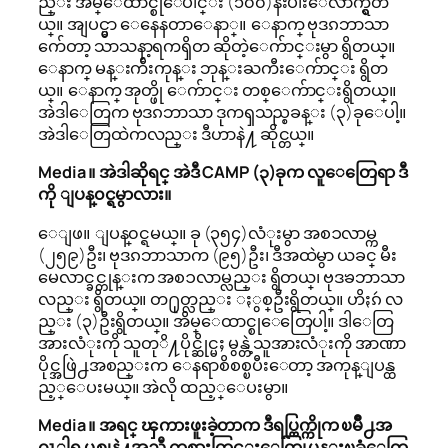
ည္း အိမ္ေထာင္စုေပါင္း (၁၀၀)နီးပါးေလာက္ရွိတ
ယ္။ အျပင္မွာ ေနေနတာေနာ္။ ေနာက္ ဗုဒၵဘာသာ
က်ေတာ့ သာသနာ့ရကၡိတ ဆိုတဲ့ေက်ာင္းမွာ ရွိတယ္။
ေနာက္ မန္းက်ီးကုန္း ဘုန္းႀကီးေက်ာင္း ရွိတ
ယ္။ ေနာက္ အုတ္ဖို ေက်ာင္း တစ္ေက်ာင္းရွိတယ္။
အဲဒါေတြက ဗုဒၵဘာသာ ဒုကၡသည္စခန္း (၃)ခုေပါ့။
အဲဒါေတြထဲကလည္း ဒီဟာနဲ႔ ဆိုင္တယ္။
Media ။ အဲဒါဆိုရင္ အဲဒီ CAMP (၃)ခုက လူေတြေရာ ဒီ
ကို ျပန္၀င္ရမွာလား။
ေျဖ။ ျပန္၀င္ရမယ္။ ခု (၃၅၄)လံုးမွာ အစၥလာမ္က
(၂၅၉)ဦး၊ ဗုဒၵဘာသာက (၉၅)ဦး၊ ဒီအထဲမွာ ယခင္ မီး
မေလာင္ခင္တုန္းက အစၥလာမ္လည္း ရွိတယ္၊ ဗုဒၶဘာသာ
လည္း ရွိတယ္။ တ႐ုတ္လည္း ႏွစ္ဦးရွိတယ္။ ဟိႏၵဴ လ
ည္း (၃)ဦးရွိတယ္။ အိမ္ေထာင္စုေတြေပါ့။ ဒါေတြ
အားလံုးကို သူတုိ႔ပိုင္ဆိုင္မႈ မွန္တဲ့သူအားလံုးကို အာဏာ
ပိုင္အဖြဲ႕အစည္းက ေနရာစိစစ္ၿပီးေတာ့ အကုန္ျပန္ထ
ည့္ေပးမယ္။ အဲလို ထည့္ေပးမွာ။
Media ။ အရင္ ၾကားဖူးခဲ့တာက ဒီရပ္ကြက္ကိုက ၿမိဳ႕အ
ဂၤါရပ္တစ္ခုနဲ႔အညီ ကစားကြင္းေတြ၊ ပန္းၿခံေတြ