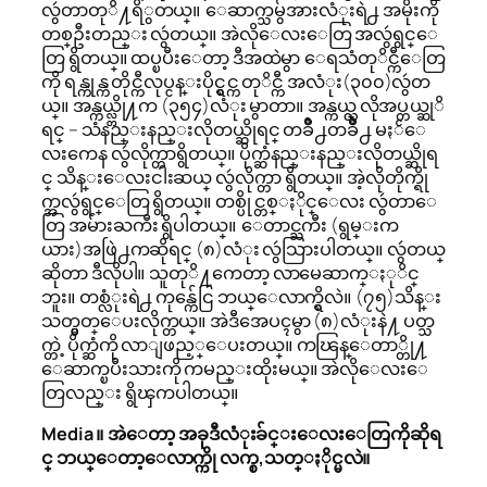
လွဴတာတုိ႔ရိွတယ္။ ေဆာက္သမွ်အားလံုးရဲ႕ အမိုးကို
တစ္ဦးတည္း လွဴတယ္။ အဲလိုေလးေတြ အလွဴရွင္ေ
တြ ရွိတယ္။ ထပ္ၿပီးေတာ့ ဒီအထဲမွာ ေရသံတုိင္ကီေတြ
ကို ရန္ကုန္က တိုင္ကီလုပ္ငန္းပိုင္ရွင္က တုိင္ကီ အလံုး(၃၀၀)လွဴတ
ယ္။ အန္ကယ္လ္တို႔က (၃၅၄)လံုး မွာတာ။ အန္ကယ္လ္ လိုအပ္တယ္ဆုိ
ရင္ – သံနည္းနည္းလိုတယ္ဆိုရင္ တခ်ိဳ႕တခ်ိဳ႕ မႏၲေ
လးကေန လွဴလိုက္တာရွိတယ္။ ပိုက္ဆံနည္းနည္းလိုတယ္ဆိုရ
င္ သိန္းေလးငါးဆယ္ လွဴလိုက္တာ ရွိတယ္။ အဲ့လိုတိုက္ရို
က္အလွဴရွင္ေတြ ရွိတယ္။ တစ္ပိုင္တစ္ႏိုင္ေလး လွဴတာေ
တြ အမ်ားႀကီး ရွိပါတယ္။ ေတာင္ႀကီး (ရွမ္းက
ယား)အဖြဲ႕ကဆိုရင္ (၈)လံုး လွဴသြားပါတယ္။ လွဴတယ္
ဆိုတာ ဒီလိုပါ။ သူတုိ႔ကေတာ့ လာမေဆာက္ႏုိင္
ဘူး။ တစ္လံုးရဲ႕ ကုန္က်ေငြ ဘယ္ေလာက္ရွိလဲ။ (၇၅)သိန္း
သတ္မွတ္ေပးလိုက္တယ္။ အဲဒီအေပၚမွာ (၈)လံုးနဲ႔ ပတ္သ
က္တဲ့ ပိုက္ဆံကို လာျဖည့္ေပးတယ္။ ကၽြန္ေတာ္တို႔
ေဆာက္ၿပီးသားကို ကမည္းထိုးမယ္။ အဲလိုေလးေ
တြလည္း ရွိၾကပါတယ္။
Media ။ အဲေတာ့ အခုဒီလံုးခ်င္းေလးေတြကိုဆိုရ
င္ ဘယ္ေတာ့ေလာက္ကို လက္စ,သတ္ႏိုင္မလဲ။