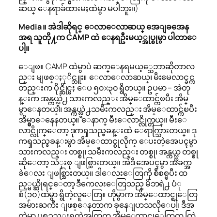
ဆယ္ ေနရာခ်ထားမႈထဲမွာ မပါဘူး။)
Media ။ အဲဒါဆိုရင္ ေလာေလာဆယ္ အေျခအေန
အရ သူတို႔က CAMP ထဲ ေနရဦးမယ့္အုပ္စုမွာ ပါတာေ
ပါ့။
ေျဖ။ CAMP ထဲမွာပဲ ဆက္ေနရမယ့္သေဘာဆိုတာလ
ည္း မျဖစ္ႏုိင္ဘူး။ ေလာေလာဆယ္၊ မီးမေလာင္ခင္က
တည္းက ပိုင္ဆိုင္မႈ ေပ ၅၀x၃၀ ရွိတယ္။ ဥပမာ – အဲတု
န္းက အန္ကယ္လ္ရဲ႕ သားကလည္း အိမ္ေထာင္က်ၿပီး အိမ္
မွာေနတယ္။ အန္ကယ္လ္ရဲ႕သမီးကလည္း အိမ္ေထာင္က်ၿပီး
အိမ္မွာေနေနတယ္။ ေနာက္ မီးေလာင္လိုက္တယ္။ မီးေ
လာင္လိုက္ေတာ့ ဒုကၡသည္စခန္းထဲ ေရာက္သြားတယ္။ ဒု
ကၡသည္စခန္းမွာ အိမ္ေထာင္စုလိုက္ ေပးတဲ့အေပၚမွာ
သားကလည္း တစ္စု၊ သမီးကလည္း တစ္စု၊ အန္ကယ္လ္က တစ္စု
ဆိုေတာ့ သံုးစု ျဖစ္သြားတယ္။ အဲဒီ အေပၚမွာ အခက္အ
ခဲေလး ျဖစ္သြားတယ္။ ဒါေလးေတြကို စီစစ္ၿပီး ထ
ည့္မယ္ဆိုရင္ေတာ့ ဒီကေလးေတြသည္ မိဘရဲ႕ ပံု
စံ(၁၀)ထဲမွာ ရွိတဲ့လူေတြ။ ဟိုမွာက အိမ္ေထာင္စုေတြ
အမ်ားႀကီး ျဖစ္ေနတာက ခုနေျပာသလိုေပါ့၊ ဒီအ
ထဲမွာ ပစၥည္းရတဲ့အတြက္ အိမ္ေထာင္စုေတြက ကြဲ