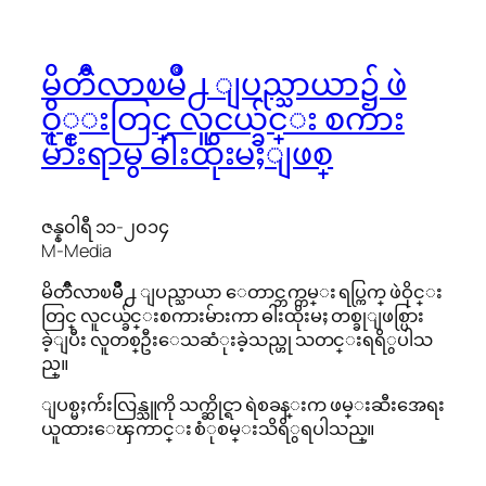
မိတီၳလာၿမဳိ႕ ျပည္သာယာ၌ ဖဲ
ဝို္င္းတြင္ လူငယ္ခ်င္း စကား
မ်ားရာမွ ဓါးထိုးမႈျဖစ္
ဇန္န၀ါရီ ၁၁-၂၀၁၄
M-Media
မိတီၳလာၿမဳိ႕ ျပည္သာယာ ေတာင္ဘက္ကမ္း ရပ္ကြက္ ဖဲဝိုင္း
တြင္ လူငယ္ခ်င္းစကားမ်ားကာ ဓါးထိုးမႈ တစ္ခုျဖစ္ပြား
ခဲ့ျပီး လူတစ္ဦးေသဆံုးခဲ့သည္ဟု သတင္းရရိွပါသ
ည္။
ျပစ္မႈက်ဴးလြန္သူကို သက္ဆိုင္ရာ ရဲစခန္းက ဖမ္းဆီးအေရး
ယူထားေၾကာင္း စံုစမ္းသိရိွရပါသည္။