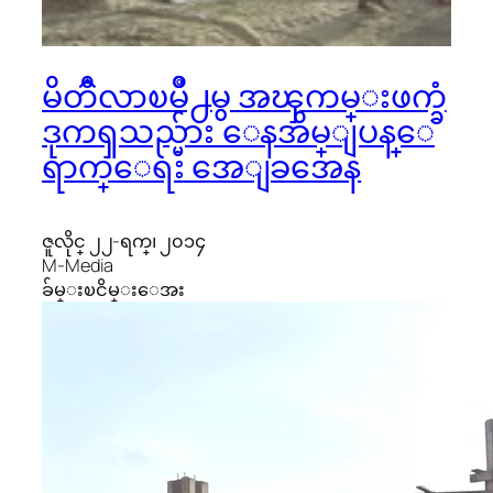
မိတၳီလာၿမိဳ႕မွ အၾကမ္းဖက္ခံ
ဒုကၡသည္မ်ား ေနအိမ္ျပန္ေ
ရာက္ေရး အေျခအေန
ဇူလိုင္ ၂၂-ရက္၊ ၂၀၁၄
M-Media
ခ်မ္းၿငိမ္းေအး