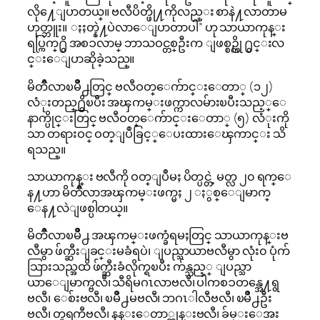
လို႔ေျပာတယ္။ ဗလီပိတ္ဖို႔ကိုလည္း စာနဲ႔လာတာမ
ဟုတ္ဘူး။ ႏႈတ္နဲ႔ပဲလာေျပာတာပါ” ဟု သာယာကုန္း
ရပ္ကြက္႐ွိ အစၥလာမ္ ဘာသဝင္တစ္ဦးက ျဖစ္စဥ္ကို ႐ွင္းလ
င္းေျပာဆိုခဲ့သည္။
မိတၳီလာၿမိဳ႕တြင္ ဗလီဝတ္ေက်ာင္းေတာ္ (၁၂)
လံုးတည္႐ွိၿပီး အၾကမ္းဖက္ကာလမ်ားၿပီးသည့္ေ
နာက္ပိုင္းတြင္ ဗလီဝတ္ေက်ာင္းေတာ္ (၅) လံုးကို
သာ တရားဝင္ ဝတ္ျပဳခြင့္ေပးထားေၾကာင္း သိ
ရသည္။
သာယာကုန္း ဗလီကို ဝတ္ျပဳမႈ ပိတ္ပင္တဲ့ မတ္လ ၂၀ ရက္ေ
န႔ဟာ မိတၳီလာအၾကမ္းဖက္မႈ ၂ ႏွစ္ေျမာက္
ေန႔လဲျဖစ္ပါတယ္။
မိတၳီလာၿမိဳ႕ အၾကမ္းဖက္ခံရမႈတြင္ သာယာကုန္းဗ
လီမွာ ဖ်က္ဆီးျခင္းမခံရပဲ၊ ျပည္သာယာဗလီမွာ လုံး၀ ပုံက်
သြားသည္အထိ ဖ်က္ဆီးခံလိုက္ရၿပီး က်န္သည့္ ျပည္သာ
ယာေျမာက္ဗလီ၊ သီရိမဂၤလာဗလီ၊ ပါကစၥတန္အေ႔ရွ
ဗလီ၊ ေစ်းဗလီ၊ ၿမိဳ႕မဗလီ၊ ဘဂၤါလီဗလီ၊ ၿမိဳ႕ဦး
ဗလီ၊ တူရကီဗလီ၊ နန္းေတာ္ကုန္းဗလီ၊ ခ်မ္းေအး