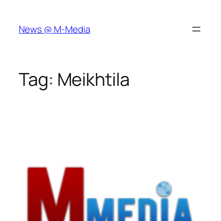
Skip
to
News @ M-Media
content
Tag:
Meikhtila