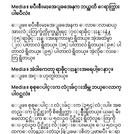
Media ။ ၿပီးစီးမႈအေျခအေနက ဘယ္အထိ ေရာက္သြား
ပါၿပီလဲ။
ေျဖ။ ၿပီးစီးမႈအေျခအေနက ေလာေလာဆယ္
အားလံုးတြက္ခ်က္လိုက္မယ္ဆိုရင္ (၇၀)ရာခိုင္ႏႈန္းနဲ႔
(၇၅)ရာခိုင္ႏႈန္းအၾကားမွာ ရွိတယ္။ အဲ့အထဲမွာ
(၂၀) ပါတာလဲ ရွိတယ္။ (၁၅) ပါတာလဲ ရွိတယ္။( ၉၈) ပါ
တာလဲ ရွိတယ္။ (၉၅) ပါတာလဲ ရွိတယ္။ အဲ့လိုေလးေ
တြ ရွိတယ္။
Media ။ အဲဒါကေတာ့ ရာခိုင္ႏႈန္းအရေပါ့ေနာ္။
ေျဖ။ အင္း၊ ဟုတ္ပါတယ္။
Media ။ စုစုေပါင္းက လံုးခ်င္းအိမ္က ဘယ္ေလာက္
ပါ၀င္သလဲ။
ေျဖ။ စုစုေပါင္း လံုးခ်င္းက (၃၅၄)လံုးပါ။ အစ
တည္းက ပိုင္ဆိုင္မႈကို စိစစ္လိုက္တာ ႏွစ္မ်ိဳးရွိတယ္။ ယခင္ မီး
မေလာင္ခင္တံုးက ေပ ၅၀x၃၀ ပိုင္ဆိုင္မႈ ရွိတဲ့လူေတြကို
ေပ ၄၀x၃၀ ပိုင္ဆိုင္မႈ လံုးခ်င္းေပးမယ္။ ေပ ၅၀x၃၀
ထက္ေလ်ာ့နည္းတဲ့သူ၊ ခြဲျခမ္းစိတ္ျဖာၿပီး ေရာ