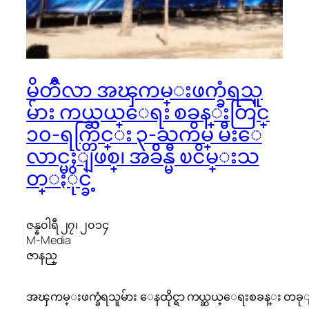
မိတၳီလာ အၾကမ္းဖက္ခံရသူ
မ်ား ကယ္ဆယ္ေရး စခန္းတြင္
၁၀-ရက္တြင္း ၃-ႀကိမ္ မီးေ
လာင္မႈျဖစ္၊ အခ်ိန္မီ ၿငိမ္းသ
တ္ႏိုင္ခဲ့
ဇန္န၀ါရီ ၂၇၊ ၂၀၁၄
M-Media
ဇာနည္
အၾကမ္းဖက္ခံရသူမ်ား ေနထိုင္ရာ ကယ္ဆယ္ေရးစခန္း တခုျ