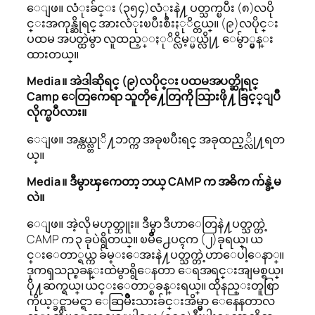
ေျဖ။ လံုးခ်င္း (၃၅၄)လံုးနဲ႔ ပတ္သက္ၿပီး (၈)လပို
င္းအကုန္ဆိုရင္ အားလံုးၿပီးစီးႏုိင္တယ္။ (၉)လပိုင္း
ပထမ အပတ္ထဲမွာ လူထည့္ႏုိင္လိမ့္မယ္လို႔ ေမွ်ာ္မွန္း
ထားတယ္။
Media ။ အဲဒါဆိုရင္ (၉)လပိုင္း ပထမအပတ္ဆိုရင္
Camp ေတြကေရာ သူတို႔ေတြကို သြားဖို႔ ခြင့္ျပဳ
လိုက္ၿပီလား။
ေျဖ။ အန္ကယ္လ္တုိ႔ဘက္က အခုၿပီးရင္ အခုထည့္လို႔ရတ
ယ္။
Media ။ ဒီမွာၾကေတာ့ ဘယ္ CAMP က အဓိက က်န္ခဲ့မ
လဲ။
ေျဖ။ အဲ့လို မဟုတ္ဘူး။ ဒီမွာ ဒီဟာေတြနဲ႔ပတ္သက္တဲ့
CAMP က ၃ ခုပဲရွိတယ္။ ၿမိဳ႕ေပၚက (၂)ခုရယ္၊ ယ
င္းေတာ္ရယ္က ခ်မ္းေအးနဲ႔ပတ္သက္တဲ့ဟာေပါ့ေနာ္။
ဒုကၡသည္စခန္းထဲမွာရွိေနတာ ေရအရင္းအျမစ္ရယ္၊
ပို႔ဆက္ရယ္၊ ယင္းေတာ္စခန္းရယ္။ ထိုနည္းတူစြာ
ကိုယ့္ခင္ရာမင္ရာ ေဆြမ်ိဳးသားခ်င္းအိမ္မွာ ေနေနတာလ