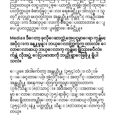
သြားတယ္။ လင္မယားႏွစ္ေယာက္ကို တစ္တြဲ၊ အဲ့လို ထုတ္ေ
ပးလိုက္တယ္။ ခံစားခြင့္ေလး ရေစခ်င္လို႔၊ ဒါလည္း သူ
တုိ႔လုပ္တာ မဟုတ္ပါဘူး။ အန္ကယ္လ္တို႔ကိုယ္တုိင္ ကနဦးအစ
တည္းက ဒီအလုပ္ေလးကို စီစဥ္ေပးထားတာ။ ေျ
ပေျပလည္လည္ေလး ျဖစ္သြားေစခ်င္လို႔။
Media ။ ဒီေတာ့ ခုလိုေဆာက္တဲ့အေပၚမွာေရာ ကုန္က်မႈ
အပိုင္းက ခန္႔မွန္း ဘယ္ေလာက္တြက္ခ်က္ ထားလဲ။ ေ
လာေလာဆယ္ ဘယ္ေလာက္ ကုန္က်မႈ ရွိသြားၿပီလဲ။
က်န္တဲ့ လိုအပ္တဲ့ ေငြပမာဏကို ဘယ္လို ရွာေဖြဖို႔ ရွိပါ
သလဲ။
ေျဖ။ အဲဒါက်ေတာ့ အန္ကယ္လ္တို႔ (၃၅၄)လံုး၊ လံုးခ်
င္းေခၚတာေပါ့။ အဲ့လံုးခ်င္း အတုိင္းအတာကို
အန္ကယ္လ္တို႔ အၾကမ္းတြက္ခ်က္မႈမွာ ထုတ္ထားတာက
(၇၆)သိန္း (၈)ေသာင္း။ အဲဒီအတုိင္းအတာေပၚ
မွာ ေလာေလာဆယ္ (၇၅)ရာခိုင္ႏႈန္းေလာက္ ၿပီး
စီးမႈ ရွိထားတယ္ဆိုေတာ့ ေလာေလာဆယ္ လိုအပ္ခ်က္
(၃၅၄)လံုးနဲ႔ ပတ္သက္လို႔ သိန္း (၈)ေထာင္ေလာက္ လို
တယ္။