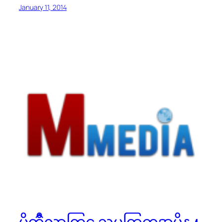
January 11, 2014
မိတၳီလာတြင္ ညမထြက္ရအမိန္႔