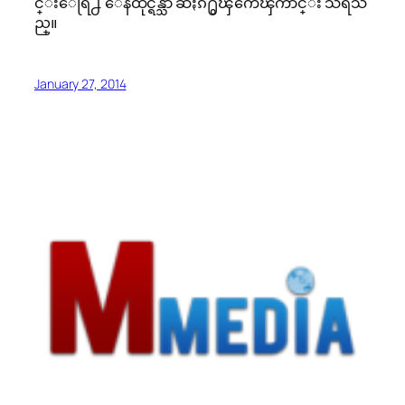
င္းေရြ႕ ေနထိုင္ရန္သာ ဆႏၵ႐ွိၾကေၾကာင္း သိရသ
ည္။
January 27, 2014