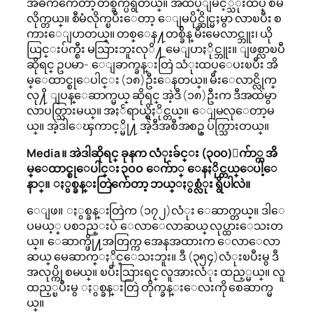
အဓိကကေတာ့ တစ္ခ်က္ပဲရွိတယ္။ အထပ္ျမင့္သံုးထပ္ စီမံ
လိုက္တယ္။ စီမံလိုက္ၿပီးေတာ့ ေျမပိုင္ဆိုင္မႈမွာ လာၿပီး စ
ကားေျပာတယ္။ တစ္ေန႔တစ္ခ်ိန္ မီးမေလာင္ဘူး၊ ယို
ယြင္းပ်က္စီး မသြားဘူးလုိ႔ မေျပာႏိုင္ဘူး။ ျဖစ္လာၿပီ
ဆိုရင္ ဥပမာ- ေျခာက္ခန္းတြဲ သံုးထပ္ေပးၿပီး အိ
မ္ေထာင္စုေပါင္း (၁၈)ဦးေနတယ္။ မီးေလာင္လိုက္
လု႔ိ ျပန္ေဆာက္မယ္ ဆိုရင္ အဲ့ဒီ (၁၈)ဦးက ဒီအထဲမွာ
လာပတ္သြားမယ္။ အႏၲရာယ္ရွိႏိုင္တယ္။ ေျမလုေတာ့မ
ယ္။ အဲ့ဒါေၾကာင့္မို႔ အဲ့ဒီအစီအစဥ္ ပ်က္သြားတယ္။
Media ။ အဲဒါဆိုရင္ ခုနက လံုးခ်င္း (၃၀၀)ေက်ာ္က အိ
မ္ေထာင္စုေပါင္း ၃၀၀ ေက်ာ္ ေနႏိုင္တယ္ေပါ့ေ
နာ္။ ႏွစ္ခန္းတြဲက်ေတာ့ ဘယ္ႏွစ္လံုး ရွိပါလဲ။
ေျဖ။ ႏွစ္ခန္းတြဲက (၁၇၂)လံုး ေဆာက္တယ္။ ဒါေ
ပမယ့္ ပစၥည္းပဲ ေလာေလာဆယ္ လုပ္ထားေသးတ
ယ္။ ေဆာက္ဖို႔အတြက္က အေနအထားက ေလာေလာ
ဆယ္ မေဆာက္ႏိုင္ေသးဘူး။ ဒီ (၃၅၄)လံုးၿပီးမွ ဒီ
အလုပ္ကို စမယ္။ ၿပီးသြားရင္ လူအားလံုး ထည့္မယ္။ လူ
ထည့္ၿပီးမွ ႏွစ္ခန္းတြဲ တိုက္ခန္းေလးကို စေဆာက္မ
ယ္။