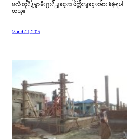
ဗလီ တုိ႔မွာ မီး႐ႈိ႕ျခင္း၊ ဖ်က္ဆီးျခင္းမ်ား ခံခဲ့ရပါ
တယ္။
March 21, 2015