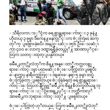
– သီရိလကၤာႏုိင္ငံက ခရစ္ယာန္ဘုရားေက်ာင္း ၃ ခုနဲ႔
ဟိုတယ္ ၃ ခုမွာ ဒီကေန႔မနက္ပုိင္းက ဗံုးကြဲမႈ ဆက္
တုိက္ ျဖစ္ပြားခဲ့ၿပီး အနည္းဆံုး ၁၅၆ ဦးေသဆံုး
ကာ ၄၀၀ ေလာက္ ဒဏ္ရာရရွိခဲ့တယ္လုိ႔ အာဏာပုိင္ေ
တြက သတင္းထုတ္ျပန္ပါတယ္။
ၿမိဳ႕ေတာ္ကိုလံဘုိက စိန္႔အန္ေထာ္နီ ကက္သလစ္ဘု
ရားေက်ာင္းမွာ ပထမဆံုး ဗံုးေပါက္ကြဲတာျဖစ္ၿပီး
ေနာက္ထပ္ နာရီ၀က္အတြင္း အျခားေနရာ ၅ ခုမွာ ထပ္မံ
ဗံုးကြဲခဲ့တာ ျဖစ္ပါတယ္။ ဗံုးခြဲခံရတဲ့ ခရစ္ယာန္ဘုရားေ
က်ာင္းေတြဟာ နီဂြမ္ဘုိၿမိဳ႕က စိန္႔စီဘက္စတီယန္ ဘု
ရားေက်ာင္း၊ ႏုိင္ငံအေရွ႕ပုိင္း ဘက္တီကာလုိ
အာၿမိဳ႕က ဘုရားေက်ာင္းတုိ႔ ျဖစ္ပါတယ္။
ဗံုးေပါက္ကြဲတဲ့ ဟုိတယ္ေတြက ၿမိဳ႕ေတာ္ကိုလံဘုိ