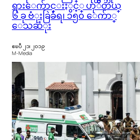
ရားေက်ာင္းႏွင့္ ဟုိတယ္
၆ ခု ဗံုးခြဲခံရ၊ ၁၅၀ ေက်ာ္
ေသဆံုး
ဧၿပီ ၂၁၊ ၂၀၁၉
M-Media