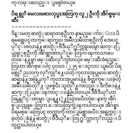
က္ လမ္းစလည္း ျဖစ္ပါတယ္။
ပိရစ္ကုိ မေလးမစားလုပ္မႈအတြက္ လူ ၂ ဦးကို အီဂ်စ္ဖမ္း
ဆီး
=================
ဒိန္းမတ္ ဓာတ္ပံုဆရာတစ္ဦးက နာမည္ေက်ာ္ Giza ပိ
ရမစ္အေပၚ တက္ေရာက္မႈႈ၊ အမ်ိဳးသမီးတစ္ဦးကို အေပၚ
ပုိင္းဗလာနဲ႔ ဓာတ္ပံု၊ ဗီဒီယုိ႐ုိက္ကူးမႈမွာ ဆက္ႏြ
ယ္သူႏွစ္ဦးကို အီဂ်စ္အာဏာပုိင္ေတြက ၾကာသာပေ
တးေန႔မွာ ဖမ္းဆီးလုိက္ပါတယ္။ ဖမ္းဆီးခံရသူေ
တြဟာ အီဂ်စ္ေပါင္ ၄၀၀၀ (၂၂၅ ေဒၚလာ) ယူၿပီး ပိရ
မစ္ကုိ ညဘက္ လုိက္ပုိ႔ေပးတဲ့ ကုလားအုပ္သမား၊ ဓာတ္ပံု
ဆရာနဲ႔အဖြဲ႕ကုိ ကုလားအုပ္သမားနဲ႔ ခ်ိတ္ဆက္ေပးခဲ့တဲ့
အမ်ိဳးသမီးတုိ႔ ျဖစ္ၿပီး သူတုိ႔ကလည္း ဒီကိစၥနဲ႔
ဆက္ႏြယ္ေၾကာင္း ၀န္ခံခဲ့ပါတယ္။ ဒီဗီဒီယုိဟာ
အြန္လုိင္းစာမွာ ျပန္႔ႏွံ႔သြားၿပီးတဲ့ေနာက္ အီဂ်
စ္ျပည္သူေတြက ေဒါသထြက္ခဲ့ၾကပါတယ္။ အီဂ်စ္မွာ
ပိရမစ္ေတြေပၚ တက္တာကို တားျမစ္ထားၿပီး၊ အရွက္ကင္း
မဲ့တဲ့ပံုစံနဲ႔ ဓာတ္ပံု၊ ဗီဒီယုိေတြ ႐ုိက္တာကုိလည္း ပိ
တ္ပင္ထားပါတယ္။