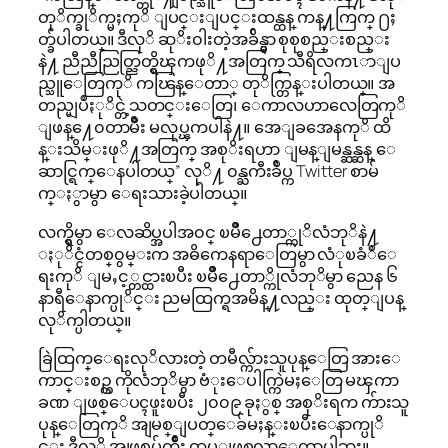
တုိက္ခုိက္မႈကုိ ျပင္းျပင္းထန္ထန္ ကန္႔ကြက္ ႐ႈ
တ္ခ်ပါတယ္။ ဒီလုိ ဆုိး၀ါးတဲ့အခ်ိန္မွာ စုစုစည္းစည္း
နဲ႔ ညီညီညြတ္ညြတ္ရွိၾကဖုိ႔အတြက္ သီရိလကၤာျပ
ည္သူေတြကုိ ကၽြန္ေတာ္ တုိက္တြန္းပါတယ္။ အ
တည္မျပဳႏုိင္တဲ့သတင္းေတြ၊ ေကာလဟာလေတြကုိ
ျဖန္႔ေ၀တာမ်ိဳး မလုပ္ၾကပါနဲ႔။ အေျခအေနကုိ ထိ
န္းသိမ္းဖုိ႔အတြက္ အစုိးရဟာ ျမန္ျမန္ဆန္ဆန္ ေ
ဆာင္ရြက္ေနပါတယ္” လုိ႔ ၀န္ႀကီးခ်ဳပ္က Twitter စာမ်
က္ႏွာမွာ ေရးသားခဲ့ပါတယ္။
လက္ရွိမွာ ေလဆိပ္အပါအ၀င္ ၿမိဳ႕ေတာ္ကုိလံဘုိနဲ႔
ႏုိင္ငံတစ္၀ွမ္းက အဓိကေနရာေတြမွာ လံုၿခံဳေ
ရးကုိ ျမႇင့္တင္ထားၿပီး ၿမိဳ႕ေတာ္ကိုလံဘုိမွာ ညေန ၆
နာရီေနာက္ပုိင္း ညမထြက္ရအမိန္႔လည္း ထုတ္ျပန္
လုိက္ပါတယ္။
ခြဲထြက္ေရးလုိလားတဲ့ တမီလ္က်ားသူပုန္ေတြ အားေ
ကာင္းစဥ္က ကိုလံဘုိမွာ ဗံုးေပါက္ကြဲမႈေတြ မၾကာ
ခဏ ျဖစ္ေပၚဖူးၿပီး ၂၀၀၉ ခုႏွစ္ အစုိးရက က်ားသူ
ပုန္ေတြကုိ အျမစ္ျပတ္ေခ်မႈန္းၿပီးေနာက္ပုိ
င္း ဒီလုိ အျဖစ္အပ်က္မ်ိဳး ထပ္ျဖစ္မလာေတာ့ပါဘူး။