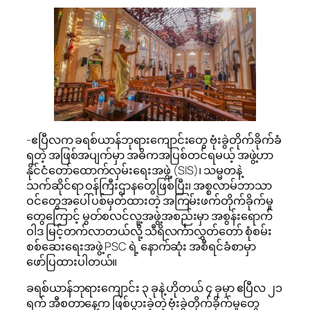
-ဧပြီလက ခရစ်ယာန်ဘုရားကျောင်းတွေ ဗုံးခွဲတိုက်ခိုက်ခံ
ရတဲ့ အဖြစ်အပျက်မှာ အဓိကအပြစ်တင်ရမယ့် အဖွဲ့ဟာ
နိုင်ငံတော်ထောက်လှမ်းရေးအဖွဲ့ (SIS)၊ သမ္မတနဲ့
သက်ဆိုင်ရာ ဝန်ကြီးဌာနတွေဖြစ်ပြီး၊ အစ္စလာမ်ဘာသာ
ဝင်တွေအပေါ် ပစ်မှတ်ထားတဲ့ အကြမ်းဖက်တိုက်ခိုက်မှု
တွေကြောင့် မွတ်စလင်လူ့အဖွဲ့အစည်းမှာ အစွန်းရောက်
ဝါဒ မြင့်တက်လာတယ်လို့ သီရိလင်္ကာလွှတ်တော် စုံစမ်း
စစ်ဆေးရေးအဖွဲ့ PSC ရဲ့ နောက်ဆုံး အစီရင်ခံစာမှာ
ဖော်ပြထားပါတယ်။
ခရစ်ယာန်ဘုရားကျောင်း ၃ ခုနဲ့ ဟိုတယ် ၄ ခုမှာ ဧပြီလ ၂၁
ရက် အီစတာနေ့က ဖြစ်ပွားခဲ့တဲ့ ဗုံးခွဲတိုက်ခိုက်မှုတွေ