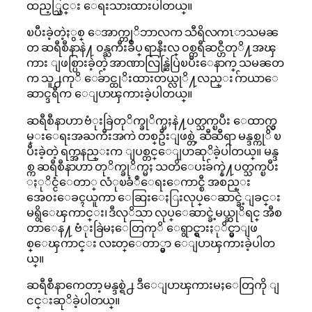
ထည့္သြင္း ေရးသားထားပါတယ္။
ၿပီးခဲ့တဲ့ႏွစ္ ေအာက္တုိဘာလက သီရိလကၤာသမၼ
တ ဆရီစီနာနဲ႔ ၀န္ႀကီးခ်ဳပ္ ရာနီးလ္ ၀စ္ကရီဆင္ဟီတုိ႔အၾ
ကား ျဖစ္ပြားခဲ့တဲ့ အာဏာလြန္ဆြဲပြဲၿပီးေနာက္ သမၼတ
က သူ႕ကုိ ေခ်ာင္ထုိးထားတယ္လုိ႔လည္း ဂ်ာယာေ
ဆာင္ဒရီက ေျပာၾကားခဲ့ပါတယ္။
ဆရီစီနာဟာ ဗံုးခြဲတုိက္ခုိက္မႈနဲ႔ပတ္သက္ၿပီး ေထာက္လွ
မ္းေရးအႀကီးအကဲ တစ္ဦးျဖစ္တဲ့ ဆီဆီရာ မန္ဒစ္ကုိ ၿ
ပီးခဲ့တဲ့ ရက္အနည္းက ျပစ္တင္ေျပာဆုိခဲ့ပါတယ္။ မန္ဒ
စ္က ဆရီစီနာဟာ တုိက္ခုိက္မႈ သတိေပးခ်က္နဲ႔ပတ္သက္ၿပီး
ႏုိင္ငံေတာ္ လံုၿခံဳေရးေကာင္စီ အစည္း
အေ၀းေခၚယူကာ ေဆြးေႏြးလုပ္ေဆာင္ခဲ့ျခင္း
မရွိေၾကာင္း၊ ဒီလုိသာ လုပ္ေဆာင္ခဲ့မယ္ဆုိရင္ အီစ
တာေန႔ ဗံုးခြဲမႈေတြကုိ ေရွာင္ရွားႏုိင္မွာျဖ
စ္ေၾကာင္း လႊတ္ေတာ္မွာ ေျပာၾကားခဲ့ပါတ
ယ္။
ဆရီစီနာကေတာ့ မန္ဒစ္ရဲ႕ ဒီေျပာၾကားမႈေတြကို ျ
ငင္းဆုိခဲ့ပါတယ္။