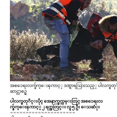
အစၥေရးလက္ခ်က္ေၾကာင့္ ဒဏ္ရာရသြားသည့္ ပါလက္စတ
ဆာင္လာစဥ္
ပါလက္စတုိင္းပိုင္ အေနာက္ဖက္ကမ္းတြင္ အစၥေရးလ
က္ခ်က္ေၾကာင့္ ၂ ရက္အတြင္း လူ ၅ ဦး ေသဆံုး
=====================