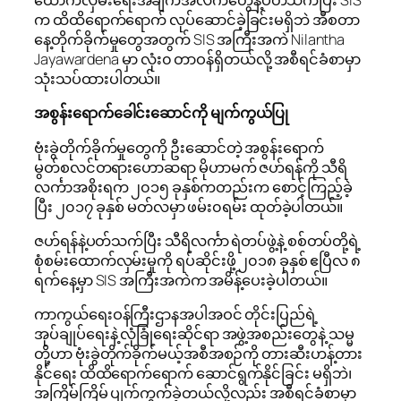
ထောက်လှမ်းရေးအချက်အလက်တွေနဲ့ပတ်သက်ပြီး SIS
က ထိထိရောက်ရောက် လုပ်ဆောင်ခဲ့ခြင်းမရှိဘဲ အီစတာ
နေ့တိုက်ခိုက်မှုတွေအတွက် SIS အကြီးအကဲ Nilantha
Jayawardena မှာ လုံး၀ တာဝန်ရှိတယ်လို့ အစီရင်ခံစာမှာ
သုံးသပ်ထားပါတယ်။
အစွန်းရောက်ခေါင်းဆောင်ကို မျက်ကွယ်ပြု
ဗုံးခွဲတိုက်ခိုက်မှုတွေကို ဦးဆောင်တဲ့ အစွန်းရောက်
မွတ်စလင်တရားဟောဆရာ မိုဟာမက် ဇဟ်ရန်ကို သီရိ
လင်္ကာအစိုးရက ၂၀၁၅ ခုနှစ်ကတည်းက စောင့်ကြည့်ခဲ့
ပြီး ၂၀၁၇ ခုနှစ် မတ်လမှာ ဖမ်း၀ရမ်း ထုတ်ခဲ့ပါတယ်။
ဇဟ်ရန်နဲ့ပတ်သက်ပြီး သီရိလင်္ကာ ရဲတပ်ဖွဲ့နဲ့ စစ်တပ်တို့ရဲ့
စုံစမ်းထောက်လှမ်းမှုကို ရပ်ဆိုင်းဖို့ ၂၀၁၈ ခုနှစ် ဧပြီလ ၈
ရက်နေ့မှာ SIS အကြီးအကဲက အမိန့်ပေးခဲ့ပါတယ်။
ကာကွယ်ရေးဝန်ကြီးဌာနအပါအဝင် တိုင်းပြည်ရဲ့
အုပ်ချုပ်ရေးနဲ့ လုံခြုံရေးဆိုင်ရာ အဖွဲ့အစည်းတွေနဲ့ သမ္မ
တို့ဟာ ဗုံးခွဲတိုက်ခိုက်မယ့်အစီအစဉ်ကို တားဆီးဟန့်တား
နိုင်ရေး ထိထိရောက်ရောက် ဆောင်ရွက်နိုင်ခြင်း မရှိဘဲ၊
အကြိမ်ကြိမ် ပျက်ကွက်ခဲ့တယ်လို့လည်း အစီရင်ခံစာမှာ