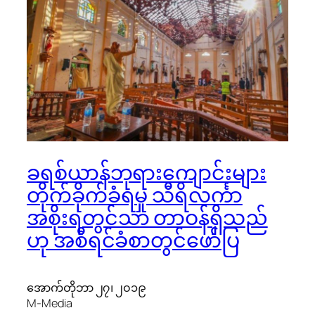
ခရစ်ယာန်ဘုရားကျောင်းများ
တိုက်ခိုက်ခံရမှု သီရိလင်္ကာ
အစိုးရတွင်သာ တာဝန်ရှိသည်
ဟု အစီရင်ခံစာတွင်ဖော်ပြ
အောက်တိုဘာ ၂၇၊ ၂၀၁၉
M-Media