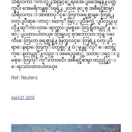
သီရိလကၤာက လူ႕အခြင့္အေရးအေျခအေနနဲ႔ပတ္သ
က္ၿပီး အေမရိကန္အစုိးရရဲ႕ ၂၀၁၈ ခုႏွစ္ အစီရင္ခံစာမွာ
သီရိလကၤာ အာဏာပုိင္ေတြကခရစ္ယာန္ေတြရဲ႕
၀တ္ျပဳဆုေတာင္းမႈကုိ ခြင့္ျပဳခ်က္မဲ့ ျပဳလုပ္တယ္
လို႔ဆုိကာ လာေရာက္တားျမစ္မႈေတြ ရွိတယ္လုိ႔ ေ
ဖာ္ျပထားပါတယ္။ ဒါ့အျပင္ ဗုဒၶဘာသာ ဘုန္းႀ
ကီးေတြဟာ ခရစ္ယာန္နဲ႔ မြတ္စလင္ေတြရဲ႕ ၀တ္ျပဳ
ရာေနရာေတြကုိ ပိတ္ပစ္ဖုိ႔ ပံုမွန္လုိလုိ ေဆာင္ရြ
က္ေနတယ္လုိ႔လည္း အမည္မေဖာ္တဲ့ သတင္းရင္းျ
မစ္ေတြကုိ ကုိးကားၿပီး အစီရင္ခံစာမွာ ထည့္သြင္း
ေရးသားထားပါတယ္။
Ref: Reuters
April 21, 2019