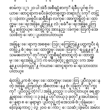
စာမ်က္ႏွာ ၂၀ ပါ အဲဒီ အစီရင္ခံစာကုိ ရဲခ်ဳပ္ ပူဂ်စ္ ဂ်ာ
ယာေဆာင္ဒရာက ၿပီးခဲ့တဲ့တစ္ပတ္မွာ တရား႐ံုးကုိ တင္သြ
င္းခဲ့တာျဖစ္ၿပီး ဆရီစီနာ လက္ေအာက္မွာရွိတဲ့ ေထာ
က္လွမ္းေရးအဖြဲ႕ေတြနဲ႔ လံုၿခံဳေရးအဖြဲ႕ေတြ
ရဲ႕ ဆက္သြယ္ေဆာင္ရြက္မႈ အားနည္းခ်က္ေတြကို အေ
သးစိတ္ ေဖာ္ျပထားပါတယ္။
အစြန္းေရာက္ အစစ္ေသြးႂကြေတြနဲ႔ပတ္သက္ၿပီး ရဲ
တပ္ဖြဲ႕ စံုစမ္းေထာက္လွမ္းမႈေတြကုိ ရပ္တန္႔ဖုိ႔
သမၼတကုိ တုိက္႐ုိက္အစီရင္ခံစာတင္ရတဲ့ ေထာက္လွ
မ္းေရးအဖြဲ႕ SIS က ၿပီးခဲ့တဲ့ႏွစ္ကတည္းက အမိ
န္႔ေပးခဲ့တယ္လုိ႔ ဂ်ာယာေဆာင္ဒရာက ေရးသားထား
ပါတယ္။
ရဲတပ္ဖြဲ႕က စံုစမ္းေထာက္လွမ္းမႈေတြ ျပဳလုပ္ေန
တဲ့ အဖြဲ႕ေတြထဲမွာ အီစတာေန႔ ဗံုးခြဲတုိက္ခုိက္မႈ
ကုိ ျပဳလုပ္ခဲ့တဲ့ NTJ အဖြဲ႕လည္း ပါ၀င္ပါတယ္။ ခရစ္ယာ
န္ဘုရားေက်ာင္း ၃ ခုနဲ႔ ဟုိတယ္ ၃ ခုတုိ႔အပါအ၀င္
ေနရာ ၈ ေနရာမွာ ျပဳလုပ္ခဲ့တဲ့ အေသခံ ဗံုးခြဲမႈေ
တြေၾကာင့္ လူ ၂၀၀ ေက်ာ္ ေသဆံုးခဲ့ၿပီး အမ်ား