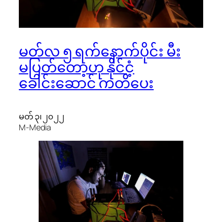
မတ်လ ၅ ရက်နောက်ပိုင်း မီး
မပြတ်တော့ဟု နိုင်ငံ့
ခေါင်းဆောင် ကတိပေး
မတ် ၃၊ ၂၀၂၂
M-Media