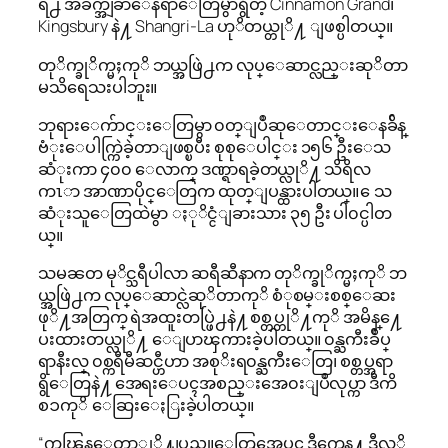
ရဲ႕ အခ်က္အျခာေနရာေတြမွာရွိတဲ့ Cinnamon Grand၊
Kingsbury နဲ႔ Shangri-La ဟုိတယ္တုိ႔ ျဖစ္ပါတယ္။
တုိက္ခုိက္မႈကုိ ဘယ္အဖြဲ႕က လုပ္ေဆာင္လည္းဆုိတာ
မသိရေသးပါဘူး။
ဘုရားေက်ာင္းေတြမွာ ၀တ္ျပဳဆုေတာင္းေနခ်ိန္
ဗံုးေပါက္ကြဲခဲ့တာျဖစ္ၿပီး စုစုေပါင္း ၁၅၆ ဦးေသ
ဆံုးကာ ၄၀၀ ေလာက္ ဒဏ္ရာရခဲ့တယ္လုိ႔ သိရိလ
ကၤာ အာဏာပိုင္ေတြက ထုတ္ျပန္ထားပါတယ္။ ေသ
ဆံုးသူေတြထဲမွာ ႏုိင္ငံျခားသား ၃၅ ဦး ပါ၀င္ပါတ
ယ္။
သမၼတ မုိင္သရီပါလာ ဆရီဆီနာက တုိက္ခုိက္မႈကုိ ဘ
ယ္အဖြဲ႕က လုပ္ေဆာင္လဲဆုိတာကုိ စံုစမ္းစစ္ေဆး
ဖုိ႔အတြက္ ရဲအထူးတပ္ဖြဲ႕နဲ႔ စစ္တပ္တုိ႔ကုိ အမိန္႔ေ
ပးထားတယ္လုိ႔ ေျပာၾကားခဲ့ပါတယ္။ ၀န္ႀကီးခ်ဳပ္
ရာနီးလ္ ၀စ္ကရီမီဆင္ဟီဟာ အစုိးရ၀န္ႀကီးေတြ၊ စစ္တပ္အရာ
ရွိေတြနဲ႔ အေရးေပၚအစည္းအေ၀းျပဳလုပ္ကာ ဒီကိ
စၥကုိ ေဆြးေႏြးခဲ့ပါတယ္။
“ကၽြန္ေတာ္တုိ႔ျပည္သူေတြအေပၚ ဒီကေန႔ ဒီလုိ