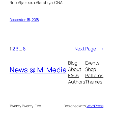
Ref: Aljazeera,Alarabiya, CNA
December 15, 2018
1
2
3
…
8
Next Page
→
Blog
Events
News @ M-Media
About
Shop
FAQs
Patterns
Authors
Themes
Twenty Twenty-Five
Designed with
WordPress