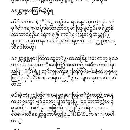
ခရစ္ယာန္ေတြ ဖိႏွိပ္ခံရ
သီရိလကၤာႏုိင္ငံရဲ႕ လူဦးေရ သန္း ၇၀ မွာ ၇၀ ရာ
ခုိင္ႏႈန္းက ဗုဒၶဘာသာ၀င္ေတြျဖစ္ၿပီး ခရစ္ယာန္
ဘာသာ၀င္ဦးေရက ၇.၆ ရာခုိင္ႏႈန္း ရွိတယ္လုိ႔
၂၀၁၂ ခုႏွစ္ သန္းေခါင္းစာရင္းေကာက္ယူမႈအရ
သိရပါတယ္။
ခရစ္ယာန္အုပ္စုေတြက သူတုိ႔ဟာ အစြန္းေရာက္ ဗုဒၶ
ဘာသာဘုန္းႀကီးေတြဦးေဆာင္တဲ့ အမ်ိဳးသားေရး
အဖြဲ႕ BBS ရဲ႕ တုိက္ခုိက္မႈေတြကုိ ၿပီးခဲ့တဲ့ႏွစ္ေ
တြမွာ ပုိမုိခံစားလာရတယ္လုိ႔ ေျပာၾကားထားပါ
တယ္။
ၿပီးခဲ့တဲ့ႏွစ္အတြင္း ခရစ္ယာန္ေတြကုိ ဦးတည္တဲ့ အၾ
ကမ္းဖက္မႈ၊ ၿခိမ္းေျခာက္မႈနဲ႔ ခြဲျခားဆက္ဆံမႈ စု
စုေပါင္း ၈၆ ခု ျဖစ္ပြားခဲ့တယ္လုိ႔ သိရိလကၤာ
ဧ၀ံေဂလိခရစ္ယာန္မဟာမိတ္အဖြဲ႕ NCEASL က ေျပာပါ
တယ္။