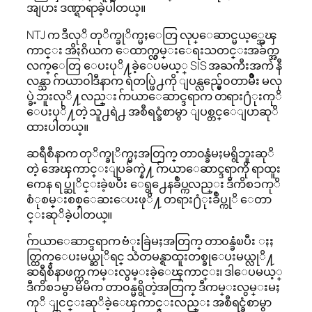
အျပား ဒဏ္ရာရာခဲ့ပါတယ္။
NTJ က ဒီလုိ တုိက္ခုိက္မႈေတြ လုပ္ေဆာင္မယ့္အေၾ
ကာင္း အိႏၵိယက ေထာက္လွမ္းေရးသတင္းအခ်က္အ
လက္ေတြ ေပးပုိ႔ခဲ့ေပမယ့္ SIS အႀကီးအကဲ နီ
လန္သာ ဂ်ာယာ၀ါဒီနာက ရဲတပ္ဖြဲ႕ကို ျပန္လည္မွ်ေ၀တာမ်ိဳး မလု
ပ္ခဲ့ဘူးလုိ႔လည္း ဂ်ာယာေဆာင္ဒရာက တရား႐ံုးကုိ
ေပးပုိ႔တဲ့ သူ႕ရဲ႕ အစီရင္ခံစာမွာ ျပစ္တင္ေျပာဆုိ
ထားပါတယ္။
ဆရီစီနာက တုိက္ခုိက္မႈအတြက္ တာ၀န္ခံမႈမရွိဘူးဆုိ
တဲ့ အေၾကာင္းျပခ်က္နဲ႔ ဂ်ာယာေဆာင္ဒရာကို ရာထူး
ကေန ရပ္ဆုိင္းခဲ့ၿပီး ေရွ႕ေနခ်ဳပ္ကလည္း ဒီကိစၥကုိ
စံုစမ္းစစ္ေဆးေပးဖုိ႔ တရား႐ံုးခ်ဳပ္ကုိ ေတာ
င္းဆုိခဲ့ပါတယ္။
ဂ်ာယာေဆာင္ဒရာက ဗံုးခြဲမႈအတြက္ တာ၀န္ခံၿပီး ႏႈ
တ္ထြက္ေပးမယ္ဆုိရင္ သံတမန္ရာထူးတစ္ခုေပးမယ္လုိ႔
ဆရီစီနာဖက္က ကမ္းလွမ္းခဲ့ေၾကာင္း၊ ဒါေပမယ့္
ဒီကိစၥမွာ မိမိက တာ၀န္မရွိတဲ့အတြက္ ဒီကမ္းလွမ္းမႈ
ကုိ ျငင္းဆုိခဲ့ေၾကာင္းလည္း အစီရင္ခံစာမွာ