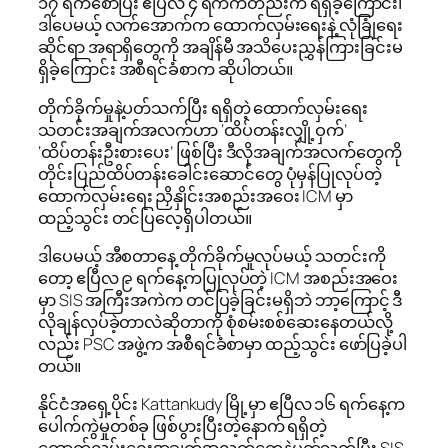
၁၇ ရက်စောပြီး ဧပြီလ ၄ ရက်ကတည်းက ရရှိခဲ့ကြောင်း၊
ဒါပေမယ့် လက်အောက်က ထောက်လှမ်းရေးနဲ့ လုံခြုံရေး
ဆိုင်ရာ အရာရှိတွေကို အချိန်မီ အသိပေးညွှန်ကြားခြင်းမ
ရှိခဲ့ကြောင်း အစီရင်ခံစာက ဆိုပါတယ်။
တိုက်ခိုက်မှုနဲ့ပတ်သက်ပြီး ရရှိတဲ့ ထောက်လှမ်းရေး
သတင်းအချက်အလက်ဟာ ‘ထိပ်တန်းလျှို့ဝှက်’
‘ထိပ်တန်းဦးစားပေး’ ဖြစ်ပြီး ဒီလိုအချက်အလက်တွေကို
တိုင်းပြည်ထိပ်တန်းခေါင်းဆောင်တွေ ပုံမှန်ပြုလုပ်တဲ့
ထောက်လှမ်းရေး ညှိနှိုင်းအစည်းအဝေး ICM မှာ
ထည့်သွင်း တင်ပြလေ့ရှိပါတယ်။
ဒါပေမယ့် အီစတာနေ့ တိုက်ခိုက်မှုလုပ်မယ့် သတင်းကို
တော့ ဧပြီလ ၉ ရက်နေ့ကပြုလုပ်တဲ့ ICM အစည်းအဝေး
မှာ SIS အကြီးအကဲက တင်ပြခဲ့ခြင်းမရှိဘဲ ဘာ့ကြောင့် ဒီ
လိုချန်လှပ်ခဲ့တာလဲဆိုတာကို စုံစမ်းစစ်ဆေးနေတယ်လို့
လည်း PSC အဖွဲ့က အစီရင်ခံစာမှာ ထည့်သွင်း ဖော်ပြခဲ့ပါ
တယ်။
နိုင်ငံအရှေ့ပိုင်း Kattankudy မြို့မှာ ဧပြီလ ၁၆ ရက်နေ့က
ပေါက်ကွဲမှုတစ်ခု ဖြစ်ပွားပြီးတဲ့နောက် ရရှိတဲ့