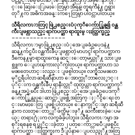
င္း ေဆြးေႏြးမႈေတြမွာ အီရန္၊ တူရကီနဲ႔ ႐ုရွား
တုိ႔က အဓိကအခန္းက႑ေတြမွာ ပါ၀င္လာပါတယ္။
သီရိလကၤာတြင္ ဖြဲ႕စည္းပံုကုိေက်ာ္လြန္၍ ၀န္ႀ
ကီးျဖစ္လာသည့္ ရာဂ်ာပက္ဆာ ရာထူးမွ ႏႈတ္ထြက္မည္
===============
သီရိလကၤာမွာ ဖြဲ႕စည္းပံုအေျခခံဥပေဒနဲ႔
ဆန္႔က်င္ၿပီး ၀န္ႀကီးခ်ဳပ္ျဖစ္လာတဲ့ မာဟင္ဒါ ရာဂ်ာပက္ဆာက
ဒီကေန႔မွာ ရာထူးကေန ဆင္းေတာ့မယ္လုိ႔ သားျဖ
စ္သူက ေျပာၾကားလုိက္ပါတယ္။ ရာဂ်ာပက္ဆာဟာ သ
မၼတေဟာင္းလည္း ျဖစ္ပါတယ္။ လက္ရွိသမၼတ
မုိင္သရီပါလာ ဆရီဆီနာဟာ ေအာက္တုိဘာလေႏွာင္း
ပုိင္းက ၀န္ႀကီးခ်ဳပ္ ရာနီးလ္ကုိ ထုတ္ပယ္ကာ ရာဂ်ာပက္ဆာကုိ
ခန္႔အပ္ခဲ့ၿပီး ဒါဟာ ဖြဲ႕စည္းပံုအေျခခံဥပေဒကုိ
ေက်ာ္လြန္လုပ္ေဆာင္တာ ျဖစ္တဲ့အတြက္ ႏုိင္ငံေရး တ
င္းမာမႈေတြ ျဖစ္ခဲ့ပါတယ္။ ေနာက္ပုိင္းမွာ ဆရီဆီ
နာက လႊတ္ေတာ္ကုိ ဖ်က္သိမ္းဖုိ႔ ႀကိဳးစားခဲ့ေပမ
ယ့္ တရား႐ံုးက လက္မခံခဲ့ပါဘူး။ သီရိလကၤာမွာ အ
စုိးရစနစ္ ရပ္ဆုိင္းခဲ့တာ ၂ ပတ္ေက်ာ္လာၿပီျဖစ္ၿပီး
ရာဂ်ာပက္ဆာ ႏႈတ္ထြက္မႈက ဒီျပႆနာေျပလည္ဖုိ႔အတြ