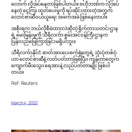
လောက် လိုအပ်နေတာဖြစ်ပါတယ်။ ဗဟိုဘဏ်က လိုအပ်
နေတဲ့ ငွေကြး ထုတ်ပေးမှုကို ရပ်ဆိုင်းထားတဲ့အတွက်
လောင်စာဆီ၀ယ်ယူရေး အခက်အခဲ ဖြစ်နေတာပါ။
အစိုးရက ဘယ်လိုစီမံထားလဲဆိုတဲ့ ရိုက်တာသတင်းဌာန
ရဲ့ မေးမြန်းမှုကို သီရိလက်ာ စွမ်းအင်၀န်ကြီးဌာနက
ပြန်လည်ဖြေကြားခြင်းမရှိပါဘူး။
သီရိလက်ာနိုင်ငံ ဓာတ်အားပေးစက်ရုံတွေရဲ့ သုံးပုံတစ်ပုံ
ဟာ လောင်စာဆီနဲ့ လတ်ပတ်တာဖြစ်ပြီး၊ ကျန်တာတွေက
ကျောက်မီးသွေး၊ ရေအားနဲ့ လည်ပတ်တာမျိုး ဖြစ်ပါ
တယ်။
Ref: Reuters
March 4, 2022