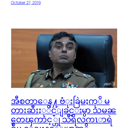
October 27, 2019
အီစတာေန႔ ဗံုးခြဲမႈကုိ မ
တားဆီးႏုိင္ျခင္းမွာ သမၼ
တေၾကာင့္ဟု သီရိလကၤာရဲ