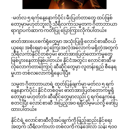
-မတ်လ ၅ ရက်နေ့နောက်ပိုင်း မီးပြတ်တာတွေ ထပ်ဖြစ်
တော့မှာမဟုတ်ဘူးလို့ သီရိလက်ာသမ္မတက ဂိုတာဘာယာ
ရာဂျာပက်ဆာက ကတိပြု ပြောကြားလိုက်ပါတယ်။
ဓာတ်အားပေးစက်ရုံတွေမှာ အသုံးပြုဖို့ လောင်စာဆီ၀ယ်
ယူရေး အစိုးရမှာ ငွေကြေးအလုံအလောက် မရှိတဲ့အတွက်
သီရိလက်ာနိုင်ငံတစ်၀ှမ်း ဓာတ်အားပြတ်တောက်မှုတွေ
ဖြစ်ပွားနေတာဖြစ်ပါတယ်။ နိုင်ငံအတွင်း လောင်စာဆီ မ
လုံလောက်တာကြောင့် ဆီဆိုင်တွေမှာ လူတန်းရှည် စီနေရ
မှုဟာ တစ်လလောက်ရှိနေပါပြီ။
သမ္မတ ဂိုတာဘာယာရဲ့ ထုတ်ပြန်ချက်မှာ မတ်လ ၅ ရက်
နေ့နောက်ပိုင်း နိုင်ငံတစ်၀ှမ်း ဓာတ်အားပြတ်တောက်မှုရှိ
တော့မှာ မဟုတ်ဘဲ၊ ဆီဆိုင်တွေမှာလည်း ၄ ရက်နေ့ကနေ
စတင်ပြီး လောင်စာဆီ အပြည့်အ၀ ရရှိလိမ့်မယ်လို့ ဖော်ပြ
ထားပါတယ်။
နိုင်ငံရဲ့ လောင်စာဆီလိုအပ်ချက်ကို ဖြည့်ဆည်းနိုင်ရေး
အတွက် သီရိလက်ာဟာ တစ်လကို ကန်ဒေါ်လာ သန်း ၅၀၀