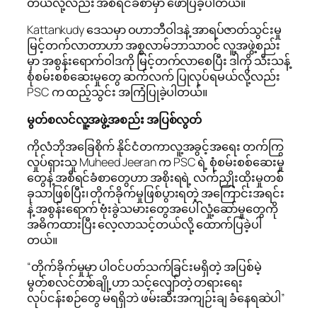
တယ်လို့လည်း အစီရင်ခံစာမှာ ဖော်ပြခဲ့ပါတယ်။
Kattankudy ဒေသမှာ ဝဟာဘီဝါဒနဲ့ အာရပ်ဇာတ်သွင်းမှု
မြင့်တက်လာတာဟာ အစ္စလာမ်ဘာသာဝင် လူ့အဖွဲ့စည်း
မှာ အစွန်းရောက်ဝါဒကို မြင့်တက်လာစေပြီး ဒါကို သီးသန့်
စုံစမ်းစစ်ဆေးမှုတွေ ဆက်လက် ပြုလုပ်ရမယ်လို့လည်း
PSC က ထည့်သွင်း အကြံပြုခဲ့ပါတယ်။
မွတ်စလင်လူ့အဖွဲ့အစည်း အပြစ်လွတ်
ကိုလံဘိုအခြေစိုက် နိုင်ငံတကာလူ့အခွင့်အရေး တက်ကြွ
လှုပ်ရှားသူ Muheed Jeeran က PSC ရဲ့ စုံစမ်းစစ်ဆေးမှု
တွေနဲ့ အစီရင်ခံစာတွေဟာ အစိုးရရဲ့ လက်ညှိုးထိုးမှုတစ်
ခုသာဖြစ်ပြီး၊ တိုက်ခိုက်မှုဖြစ်ပွားရတဲ့ အကြောင်းအရင်း
နဲ့ အစွန်းရောက် ဗုံးခွဲသမားတွေအပေါ် လှုံ့ဆော်မှုတွေကို
အဓိကထားပြီး လေ့လာသင့်တယ်လို့ ထောက်ပြခဲ့ပါ
တယ်။
“‌တိုက်ခိုက်မှုမှာ ပါဝင်ပတ်သက်ခြင်းမရှိတဲ့ အပြစ်မဲ့
မွတ်စလင်တစ်ချို့ဟာ သင့်လျော်တဲ့ တရားရေး
လုပ်ငန်းစဉ်တွေ မရရှိဘဲ ဖမ်းဆီးအကျဉ်းချ ခံနေရဆဲပါ”