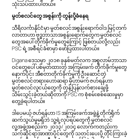
သုံးသပ်ထားပါတယ်။
မွတ်စလင်တွေ အစွန်းကို တွန်းပို့ခံနေရ
သီရိလင်္ကာနိုင်ငံမှာ မွတ်စလင်အစွန်းရောက်ဝါဒ မြင့်တက်
လာတာဟာ ဗုဒ္ဓဘာသာအစွန်းရောက်တွေက မွတ်စလင်
တွေအပေါ် တိုက်ခိုက်မှုတွေကြောင့် ဖြစ်တယ်လို့လည်း
PSC ရဲ့ အစီရင်ခံစာမှာ ဖော်ပြထားပါတယ်။
Digana ဒေသမှာ ၂၀၁၈ ခုနှစ်မတ်လက အစ္စလာမ်ဘာသာ
ဝင်တွေပေါ် ပစ်မှတ်ထားတဲ့ အကြမ်းဖက် တိုက်ခိုက်မှုတွေ
နောက်ပိုင်း ‌အီစတာတိုက်ခိုက်မှုကို ဦးဆောင်တဲ့
မွတ်စလင်တရားဟောဆရာ မိုဟာမက် ဇဟ်ရန်ဟာ
မွတ်စလင်လူငယ်တွေကို ‌တုန့်ပြန်လက်စားချေဖို့
သိမ်းသွင်းခဲ့တယ်ဆိုတာကို PSC က စုံစမ်းစစ်ဆေးမှုမှာ
တွေ့ခဲ့ရပါတယ်။
ဒါပေမယ့် ဇဟ်ရန်ဟာ IS အကြမ်းဖက်အဖွဲ့နဲ့ တိုက်ရိုက်
ဆက်သွယ်မှုမရှိဘဲ သူ့ရဲ့လုပ်ရပ်တွေကို မွတ်စလင်
လူ့အဖွဲ့အစည်းက ၂၀၁၃/၂၀၁၄ လောက်ကတည်းက
သက်ဆိုင်ရာအာဏာပိုင်တွေကို သတင်းပေးပို့ တိုင်ကြားခဲ့