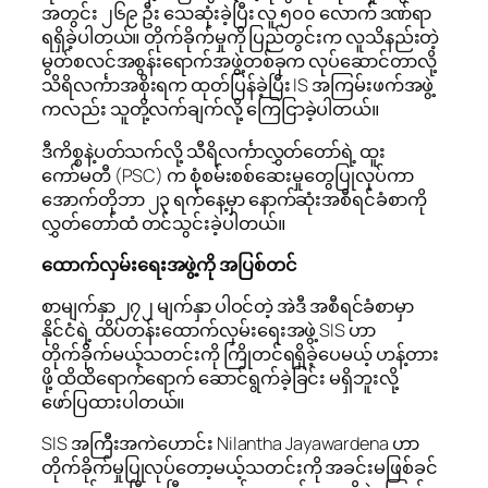
အတွင်း ၂၆၉ ဦး သေဆုံးခဲ့ပြီး လူ ၅၀၀ လောက် ဒဏ်ရာ
ရရှိခဲ့ပါတယ်။ တိုက်ခိုက်မှုကို ပြည်တွင်းက လူသိနည်းတဲ့
မွတ်စလင်အစွန်းရောက်အဖွဲ့တစ်ခုက လုပ်ဆောင်တာလို့
သိရိလင်္ကာအစိုးရက ထုတ်ပြန်ခဲ့ပြီး IS အကြမ်းဖက်အဖွဲ့
ကလည်း သူတို့လက်ချက်လို့ ကြေငြာခဲ့ပါတယ်။
ဒီကိစ္စနဲ့ပတ်သက်လို့ သီရိလင်္ကာလွှတ်တော်ရဲ့ ထူး
ကော်မတီ (PSC) က စုံစမ်းစစ်ဆေးမှုတွေပြုလုပ်ကာ
အောက်တိုဘာ ၂၃ ရက်နေ့မှာ နောက်ဆုံးအစီရင်ခံစာကို
လွှတ်တော်ထံ တင်သွင်းခဲ့ပါတယ်။
ထောက်လှမ်းရေးအဖွဲ့ကို အပြစ်တင်
စာမျက်နှာ ၂၇၂ မျက်နှာ ပါဝင်တဲ့ အဲဒီ အစီရင်ခံစာမှာ
နိုင်ငံရဲ့ ထိပ်တန်းထောက်လှမ်းရေးအဖွဲ့ SIS ဟာ
တိုက်ခိုက်မယ့်သတင်းကို ကြိုတင်ရရှိခဲ့ပေမယ့် ဟန့်တား
ဖို့ ထိထိရောက်ရောက် ဆောင်ရွက်ခဲ့ခြင်း မရှိဘူးလို့
ဖော်ပြထားပါတယ်။
SIS အကြီးအကဲဟောင်း Nilantha Jayawardena ဟာ
တိုက်ခိုက်မှုပြုလုပ်တော့မယ့်သတင်းကို အခင်းမဖြစ်ခင်