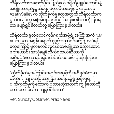
သီရိလင်္ကာအနောက်ပိုင်းပြည်နယ် ဝန်ကြီးချုပ်ဟောင်းနဲ့
အမျိုးသားညီညွတ်ရေး မဟာမိတ်အဖွဲ့ခေါင်းဆောင်
Azath Salley က တိုက်ခိုက်မှုတွေအတွက် သီရိလင်္ကာက
မွတ်စလင်လူ့အဖွဲ့အစည်းအပေါ် အပြစ်မဖို့တာကို မြင်ရ
တာ ပျော်ရွှင်မိတယ်လို့ ပြောကြားခဲ့ပါတယ်။
သီရိလင်္ကာ မွတ်စလင်ကန်ဂရက်အဖွဲ့ရဲ့ အကြီးအကဲ N.M.
Ameen က အစွန်းရောက် ဗုဒ္ဓဘာသာဝင်တွေရဲ့ လုပ်ရပ်
တွေကြောင့် မွတ်စလင်လူငယ်တစ်ချို့ဟာ သွေးဆောင်
ဖျားယောင်း အသုံးချခံလိုက်ရတယ်ဆိုတာကို
အစီရင်ခံစာက ရှင်းရှင်းလင်းလင်း ဖော်ပြနေကြောင်း
ပြောကြားခဲ့ပါတယ်။
“တိုက်ခိုက်မှုအကြာင်းအရင်းအမှန်ကို အစီရင်ခံစာမှာ
တိတိကျကျ ဖော်ပြထားပြီး၊ အရေးယူဖို့ အစိုးရရဲ့
ပျက်ကွက်မှုကို ထောက်ပြထားတဲ့အတွက် ကျွန်တော်တို့
တော်တော်လေး ကျေနပ်ပါတယ်”
Ref: Sunday Observer, Arab News