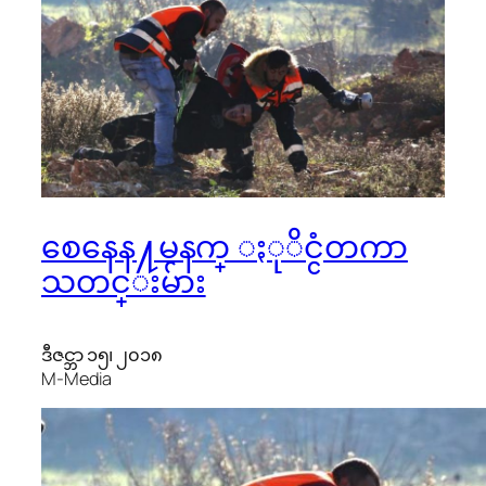
စေနေန႔မနက္ ႏုိင္ငံတကာ
သတင္းမ်ား
ဒီဇင္ဘာ ၁၅၊ ၂၀၁၈
M-Media