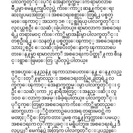
ပါလက္စတုိင္းပုိင္ အေနာက္ဖက္ကမ္းက ရာမာလာၿ
မိဳ႕မွာ မေန႔ကျပဳလုပ္တဲ့ က်ဴးေက်ာ္မႈ ဆန္႔က်င္ေရး
ဆႏၵျပမႈအတြင္း အစၥေရးစစ္သားေတြရဲ႕ ပစ္ခတ္
မႈေၾကာင့္ အသက္ ၁၈ ႏွစ္အရြယ္ ပါလက္စတုိင္း
လူငယ္တစ္ဦး ေသဆံုးခဲ့ပါတယ္။ ရာမာလာက အစၥေရး
ရဲ႕ တရားမ၀င္ က်ဴးေက်ာ္အိမ္ယာအနီးမွာ ပါလက္စတုိင္း
တစ္ဦးရဲ႕ ေသနတ္နဲ႔ ပစ္ခတ္မႈေၾကာင့္ အစၥေရးစစ္
သားႏွစ္ဦး ေသဆံုးခဲ့ၿပီးတဲ့ေနာက္ ၾကာသာပေ
တးေန႔မွာ ရာမာလာကုိ အစၥေရးက ပိတ္ဆုိ႔ကာ စီးန
င္းရွာေဖြမႈေတြ ျပဳလုပ္ခဲ့ပါတယ္။
ဗုဒၶဟူးေန႔ညနဲ႔ ၾကာသာပေတးေန႔ ေန႔လည္
ပုိင္းတုိ႔မွာလည္း အစၥေရးတပ္ဖြဲ႕ေတြရဲ႕ လ
က္ခ်က္ေၾကာင့္ အေနာက္ဖက္ကမ္းမွာ ပါလက္စတုိင္း ၄
ဦး ေသဆံုးကာ ၂၄ နာရီအတြင္း အနည္းဆံုး လူ
၁၀၀ ေလာက္ အဖမ္းခံခဲ့ရပါတယ္။ ပါလက္စတုိင္း
ပုိင္နက္ေတြမွာ အစၥေရးက က်ဴးေက်ာ္အိမ္ယာတည္ေ
ဆာက္မႈဟာ ႏုိင္ငံတကာဥပေဒအရ တရားမ၀င္ဘဲ က
မၻာ့ႏုိင္ငံေတြက တားျမစ္ ကန္႔ကြက္ထားေပမယ့္
အစၥေရးက လုိက္နာျခင္း မရွိပါဘူး။ အစၥေရးရဲ႕ ဒီ
လုပ္ရပ္ကုိ မေက်နပ္တဲ့အတြက္ ပါလက္စတုိင္းျပည္သူေ