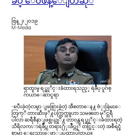
ခ်ဳပ္ ေ၀ဖန္ေျပာဆုိ
ဇြန္ ၂၊ ၂၀၁၉
M-Media
ရာထူးမွ ရပ္ဆုိင္းခံထားရသည့္ ရဲခ်ဳပ္ ပူဂ်စ္
ဂ်ာယာေဆာင္ဒရာ
-ၿပီးခဲ့တဲ့လမွာ ျဖစ္ပြားခဲ့တဲ့ အီစတာေန႔ ဗံုးခြဲမႈေ
တြကုိ တားဆီးဖုိ႔ပ်က္ကြက္သူဟာ သမၼတ မုိင္သရီ
ပါလာ ဆရီစီနာျဖစ္တယ္လုိ႔ တာ၀န္က ရပ္ဆုိင္းခံထားရတဲ့
သီရိလကၤာရဲခ်ဳပ္က တရား႐ံုးခ်ဳပ္ကုိ တင္သြင္းတဲ့ အစီရင္ခံ
စာမွာ ေရးသားေဖာ္ျပထားပါတယ္။