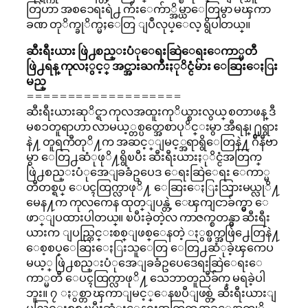
တြဟာ အစၥေရးရဲ႕ က်ဴးေက်ာ္အိမ္ယာေတြမွာ မၾကာ
ခဏ တုိက္ခုိက္မႈေတြ ျပဳလုပ္ေလ့ ရွိပါတယ္။
ဆီးရီးယား ဖြဲ႕စည္းပံုေရးဆြဲေရးေကာ္မတီ
ဖြဲ႕ရန္ ကုလႏွင့္ အင္အားႀကီးႏုိင္ငံမ်ား ေဆြးေႏြး
မည္
===================
ဆီးရီးယားဆုိင္ရာ ကုလအထူးကုိယ္စားလွယ္ စတာဖန္ ဒီ
မစၥတူရာဟာ လာမယ့္တစ္ပတ္အေစာပုိင္းမွာ အီရန္၊ ႐ုရွား
နဲ႔ တူရကီတုိ႔က အဆင့္ျမင့္အရာရွိေတြနဲ႔ ဂ်ီနီဗာ
မွာ ေတြ႕ဆံုဖုိ႔ရွိၿပီး ဆီးရီးယားႏုိင္ငံအတြက္
ဖြဲ႕စည္းပံုအေျခခံဥပေဒ ေရးဆြဲေရး ေကာ္မ
တီတစ္ရပ္ ေပၚထြက္လာဖုိ႔ ေဆြးေႏြးသြားမယ္လုိ႔
မေန႔က ကုလကေန ထုတ္ျပန္တဲ့ ေၾကျငာခ်က္မွာ ေ
ဖာ္ျပထားပါတယ္။ ၿပီးခဲ့တဲ့လ ကာဇက္စတန္မွာ ဆီးရီး
ယားက ျပည္တြင္းစစ္ျဖစ္ေနတဲ့ ႏွစ္ဖက္အဖြဲ႕ေတြနဲ႔
ေစ့စပ္ေဆြးေႏြးသူေတြ ေတြ႕ဆံုခဲ့ၾကေပ
မယ့္ ဖြဲ႕စည္းပံုအေျခခံဥပေဒေရးဆြဲေရးေ
ကာ္မတီ ေပၚထြက္လာဖုိ႔ သေဘာတူညီခ်က္ မရခဲ့ပါ
ဘူး။ ၇ ႏွစ္တာ ၾကာျမင့္ေနၿပီျဖစ္တဲ့ ဆီးရီးယားျ
ပည္တြင္းစစ္ ၿပီးဆံုးေနရးအတြက္ အခုေနာက္ပုိ