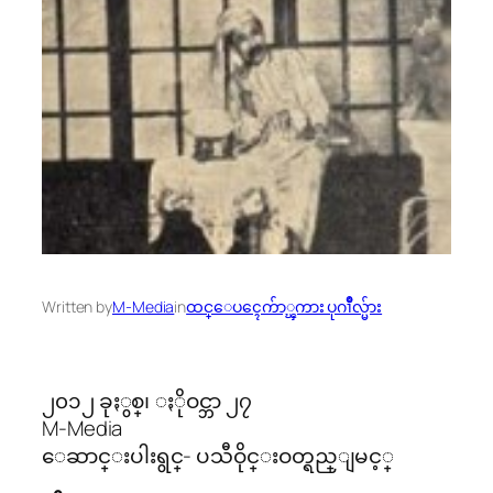
Written by
M-Media
in
ထင္ေပၚေက်ာ္ၾကား ပုဂၢိဳလ္မ်ား
၂၀၁၂ ခုႏွစ္၊ ႏိုဝင္ဘာ ၂၇
M-Media
ေဆာင္းပါးရွင္- ပသီဝိုင္းဝတ္ရည္ျမင့္