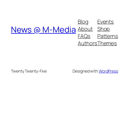
Blog
Events
News @ M-Media
About
Shop
FAQs
Patterns
Authors
Themes
Twenty Twenty-Five
Designed with
WordPress