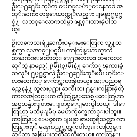
ဦးေ႐ႊ႐ုိး ဆုိတဲ့ ေပ်ာ္ေပ်ာ္ေနေသခဲ အ
ဘုိးႀကီး တစ္ေယာက္ကုိလည္း ျမန္မာ႐ုပ္႐ွ
င္နဲ႔ သဘင္ေလာကထဲမွာ ဖန္ဆင္းထားခဲ့ပါတ
ယ္။
ဦးဘကေလးရဲ႕ႀကိဳးပမ္းမႈေတြက သူ႔တ
စ္သက္မွာ ေအာင္ျမင္ၿပီး၊ ကာတြန္းဘက္မွာလဲ
ဘႀကီးေမတၱာတုံး၊ ေ႐ႊတေလး၊ ဘကေလး
ဆုိတဲ့ နာမည္(၂)မ်ဳိး(၃)မ်ဳိးနဲ႔ ေက်ာ္ ၾကားခဲ့
သလုိ၊ ႐ုပ္႐ွင္မွာလဲ ဦးေ႐ႊ႐ုိးဆုိၿပီး ဟုိးေ
လးတေက်ာ္ ေက်ာ္ၾကားခဲ့တယ္။ အႏုပညာရ
ည္အေနနဲ႔ သူလႈပ္႐ွား ႀကိဳးစား ႐ုန္းကန္သြားခဲ့တဲ့
ကာလအတြင္းက တီထြင္ဆန္းသစ္ မႈေတြဟာ
အင္မတန္မ်ားျပားေျပာင္ေျမာက္ပါတယ္။ ဒါေ
တြဟာ မတိမ္ျမဳပ္ မေပ်ာက္ပ်က္စေကာင္းပါဘူး။
ကာတြန္း ေပၚစက ျမန္မာ စာဖတ္ပရိသတ္ဟာ ကာ
တြန္းကုိ မၾကည့္တတ္ၾကပါဘူး။ ကာတြန္း
ဆုိတာ အစြမ္းသတၱိႀကီးတယ္။ ကာတြန္း