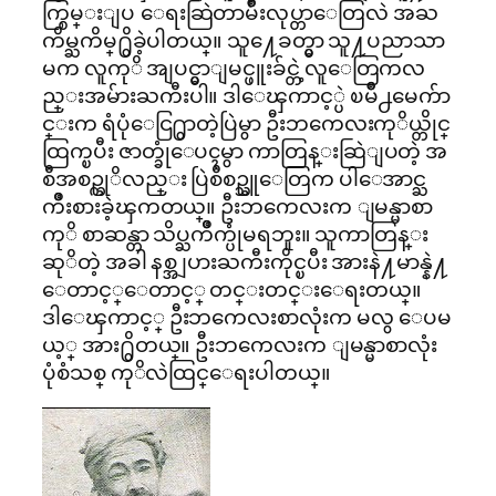
က္စြမ္းျပ ေရးဆြဲတာမ်ဳိးလုပ္တာေတြလဲ အႀ
ကိမ္ႀကိမ္႐ွိခဲ့ပါတယ္။ သူ႔ေခတ္မွာ သူ႔ပညာသာ
မက လူကုိ အျပင္မွာျမင္ဖူးခ်င္တဲ့လူေတြကလ
ည္းအမ်ားႀကီးပါ။ ဒါေၾကာင့္ပဲ ၿမိဳ႕မေက်ာ
င္းက ရံပုံေငြ႐ွာတဲ့ပြဲမွာ ဦးဘကေလးကုိယ္တိုင္
ထြက္ၿပီး ဇာတ္ခုံေပၚမွာ ကာတြန္းဆြဲျပတဲ့ အ
စီအစဥ္ကုိလည္း ပြဲစီစဥ္သူေတြက ပါေအာင္ႀ
ကိဳးစားခဲ့ၾကတယ္။ ဦးဘကေလးက ျမန္မာစာ
ကုိ စာဆန္တာ သိပ္ႀကိဳက္ပုံမရဘူး။ သူကာတြန္း
ဆုိတဲ့ အခါ နစ္အျပားႀကီးကိုင္ၿပီး အားနဲ႔မာန္နဲ႔
ေတာင့္ေတာင့္ တင္းတင္းေရးတယ္။
ဒါေၾကာင့္ ဦးဘကေလးစာလုံးက မလွ ေပမ
ယ့္ အား႐ွိတယ္။ ဦးဘကေလးက ျမန္မာစာလုံး
ပုံစံသစ္ ကုိလဲထြင္ေရးပါတယ္။