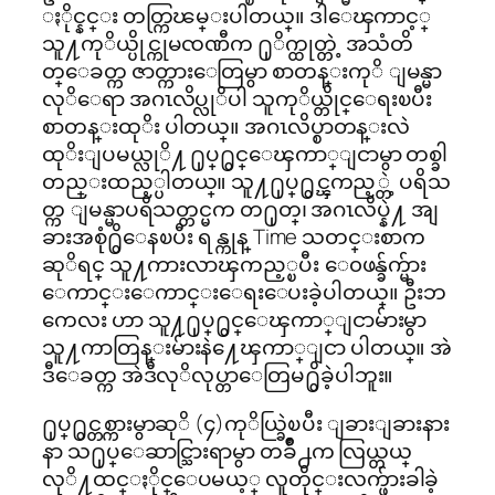
ႏိုင္နင္း တတ္ကြၽမ္းပါတယ္။ ဒါေၾကာင့္
သူ႔ကုိယ္ပိုင္ကုမၸဏီက ႐ုိက္ထုတ္တဲ့ အသံတိ
တ္ေခတ္က ဇာတ္ကားေတြမွာ စာတန္းကုိ ျမန္မာ
လုိေရာ အဂၤလိပ္လုိပါ သူကုိယ္တိုင္ေရးၿပီး
စာတန္းထုိး ပါတယ္။ အဂၤလိပ္စာတန္းလဲ
ထုိးျပမယ္လုိ႔ ႐ုပ္႐ွင္ေၾကာ္ျငာမွာ တစ္ခါ
တည္းထည့္ပါတယ္။ သူ႔႐ုပ္႐ွင္ၾကည့္တဲ့ ပရိသ
တ္က ျမန္မာပရိသတ္တင္မက တ႐ုတ္၊ အဂၤလိပ္နဲ႔ အျ
ခားအစုံ႐ွိေနၿပီး ရန္ကုန္ Time သတင္းစာက
ဆုိရင္ သူ႔ကားလာၾကည့္ၿပီး ေ၀ဖန္ခ်က္မ်ား
ေကာင္းေကာင္းေရးေပးခဲ့ပါတယ္။ ဦးဘ
ကေလး ဟာ သူ႔႐ုပ္႐ွင္ေၾကာ္ျငာမ်ားမွာ
သူ႔ကာတြန္းမ်ားနဲ႔ေၾကာ္ျငာ ပါတယ္။ အဲ
ဒီေခတ္က အဲဒီလုိလုပ္တာေတြမ႐ွိခဲ့ပါဘူး။
႐ုပ္႐ွင္တစ္ကားမွာဆုိ (၄)ကုိယ္ခြဲၿပီး ျခားျခားနား
နာ သ႐ုပ္ေဆာင္သြားရာမွာ တခ်ဳိ႕က လြယ္တယ္
လုိ႔ထင္ႏိုင္ေပမယ့္ လူတိုင္းလက္ဖ်ားခါခဲ့