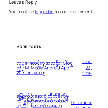
Leave a Reply
You must be
logged in
to post a comment.
MORE POSTS
June
လုပ္ေဆာင္ခ်က္ အသစ္မ်ား ပါဝင္သ
23,
ည့္ M-Media Android App
Version အသစ္
2015
မြောက်ဦးဆေးရုံ တိုက်ခိုက်မှု
ကို မြန်မာစစ်တပ်က သတင်း
December
ထုတ်ပြန်ရာတွင် အစ္စရေး