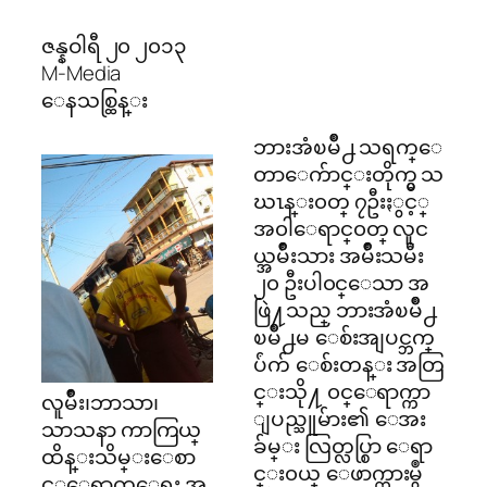
ဇန္နဝါရီ ၂၀ ၂၀၁၃
M-Media
ေနသစ္ထြန္း
ဘားအံၿမိဳ႕ သရက္ေ
တာေက်ာင္းတိုက္မွ သ
ဃၤန္း၀တ္ ၇ဦးႏွင့္
အ၀ါေရာင္၀တ္ လူင
ယ္အမ်ိဳးသား အမ်ိဳးသမီး
၂၀ ဦးပါ၀င္ေသာ အ
ဖြဲ႔သည္ ဘားအံၿမိဳ႕
ၿမိဳ႕မ ေစ်းအျပင္ဘက္
ပ်ံက် ေစ်းတန္း အတြ
င္းသို႔ ၀င္ေရာက္ကာ
လူမ်ိဳး၊ဘာသာ၊
ျပည္သူမ်ား၏ ေအး
သာသနာ ကာကြယ္
ခ်မ္း လြတ္လပ္စြာ ေရာ
ထိန္းသိမ္းေစာ
င္း၀ယ္ ေဖာက္ကားမွဳ
င့္ေရွာက္ေရး အ