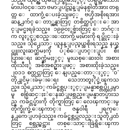
မ်ားပါ၀င္ေသာ ဗမာျပည္ကြန္ျမဴနစ္ပါတီအား တရု
တ္က ေထာက္ပံ့ေပးခဲ့သျဖင့္ ဗဟိုအစိုးရအား
ဆန္႕က်င္ ေတာ္လွန္ရာတြင္ တစိတ္တပိုင္း ေအာ
င္ျမင္မႈရခဲ့သည္။ ၁၉၉၀ႏွစ္မ်ားတြင္ ေဘဂ်င္း
က လူႏွင့္ပစၥည္းေထာက္ပံ့မႈမ်ားကို ရပ္ဆိုင္းခဲ့
သည္။ သို႕ေသာ္ ယူနန္ျပည္နယ္အစိုးရသည္ နယ္စ
ပ္ကူးလူးဆက္ဆံမႈကို ပံုစံေျပာင္းျပီး စီး
ပြားေရး ဆက္ဆံမႈႏွင့္ မူးယစ္ေဆး၀ါး အစား
ထိုးသီးႏွံ အစီအစဥ္မ်ားျဖင့္ အစားထိုးခဲ့သည္။
၂၀၁၁ စက္တင္ဘာတြင္ ေနျပည္ေတာ္ႏွင့္ “၀”
တို႕ျငိမ္းခ်မ္းေရး သေဘာတူႏိုင္ခဲ့ၾကသ
ည္။ သို႕ေသာ္ ကခ်င္စစ္တပ္ႏွင့္ျမန္မာစစ္တပ္တို႕မွာ
မူ စစ္ပြဲဆင္ႏႊဲေနဆဲျဖစ္သည္။ျမန္မာတပ္မ်ားသ
ည္ ကခ်င္တပ္မ်ားကို တိုက္ရာတြင္ ေလေၾကာင္းမွ
တိုက္ခိုက္ခဲ့ေၾကာင္း ဇန္န၀ါရီ ၂ရက္ေ
န႕ကေျပာခဲ့သည္။ ကခ်င္စစ္တပ္ကလည္း သူတို႕ထံ
တြင္ စစ္သည္အင္အား တစ္ေသာင္းခြဲရွိေၾကာ