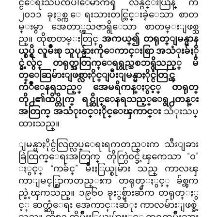
င္ငံေရးသိပၸံပါေမာကၡ လ်န္ဂ်င္းယြန္ က
၂၀၁၁ ခုႏွစ္က ေရးသားတင္သြင္းခဲ့ေသာ စာတ
မ္းမွာ အေတာ္ၾသဇာရွိေသာ စာတမ္းျဖစ္သ
ည္။ ထိုစာတမ္းတြင္
အကယ္၍ တရုတ္ျမန္မာန
ယ္စပ္ရွိ လူမ်ိဳးစု သူပုန္မ်ားကိုေကာင္းစြာ အသံုးခ်ႏို
င္ခဲ့လွ်င္ တရုတ္အတြက္ေရရွည္သစၥာရွိသည့္ မိ
တ္ေဆြမ်ားျဖစ္လာႏိုင္ျပီးျမန္မာႏိုင္ငံတြင္ၾ
ကံဳေနရသည့္ အေမရိကန္ႏွင့္ တရုတ္
တို႕၏ထိပ္တိုက္ ရင္ဆိုင္ေနရသည့္ေရွ႕တန္း
အတြက္ အသံုး၀င္ႏိုင္ေၾကာင္း
သံုးသပ္
ထားသည္။
ျမန္မာႏိုင္ငံလြတ္လပ္ေရးရကတည္းက သီးျခား
ခြဲထြက္ေရးအတြက္ တိုက္ပြဲ၀င္ခဲ့ၾကေသာ “၀”
ႏွင့္ “ကခ်င္” မ်ိဳးႏြယ္စုမ်ား သည္ ကာလၾ
ကာျမင့္စြာကတည္းက တရုတ္ႏွင့္ ခ်စ္ၾက
ည္ခဲ့ၾကသည္။ ၁၉၆၀ ခုႏွစ္မ်ားဆီက တရုတ္ႏွ
င့္ ဆက္ဆံေရး အေကာင္းဆံုး ကာလမ်ားျဖစ္ခဲ့
သည္။ ထိုစဥ္က ထိုမ်ိဳးႏြယ္စုမ်ားႏွင့္ တရုတ္အမ်ိဳးသား