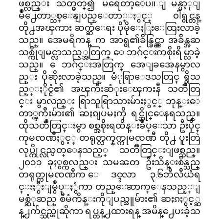
ဖစ္လည္း သတ္မွတ္၍ မရေတာ့ေပ။ ျမန္မာ့ုျ
မိဳ႕ေတာ္သစ္ေနျပည္ေတာ္ႏွင့္ ၀ါရွင္တန္
တို႕အၾကား ဆက္ဆံေရး ပိုမိုေႏြးေထြးလာခဲ့
သည္။ အေမရိကန္ က အာရွ၏ခ်ိန္ခြင္ညွာ အခ်ိန္အဆ
သစ္ကိုျမင္လာသည့္အတြက္ ေဘဂ်င္းကစိုးရိမ္လာခဲ့
သည္။ ေဘဂ်င္းအတြက္ အေျခအေနမွာလ
ည္း ပိုဆိုးလာခဲ့သည္။ မံုရြာေဒသတြင္ ရွိသ
ည့္ႏိုင္ငံ၏ အၾကီးဆံုးေၾကးနီ သတၱဳတြ
င္း မွာလည္း ရြာသူရြာသားမ်ားႏွင့္ ဘုန္းေ
တာ္ၾကီးမ်ား၏ ဆႏၵျပမႈကို ရင္ဆိုင္ေနရသည္။
ထိုသတၱဳတြင္းမွာ စစ္အစိုးရထိန္းခ်ဳပ္ေသာ ဦးပိုင္
ကုမၸဏီႏွင့္ တရုတ္လက္နက္ကုမၸဏီ တို႕ ပူးတြဲ
လုပ္ကိုင္လည္ပတ္ေနသည့္ သတၱဳတြင္းျဖစ္သည္။
၂၀၁၁ ခုႏွစ္ကလည္း သမၼတ ဦးသိန္းစိန္သည္
တရုတ္ကုမၸဏီက ေဒၚလာ ၃.၆ဘီလီယံရ
င္းႏွီးျမွဳပ္ႏွံကာ တည္ေဆာက္ေနသည့္ျ
မစ္ဆံုဆည္ စီမံကိန္းကိုျပည္သူမ်ား၏ ဆႏၵႏွင့္ဆ
န္႕က်င္သည္ဟုဆိုကာ ရပ္တန္႕ထားရန္ အမိန္႕ေပးခဲ့သ