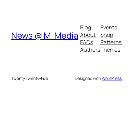
Blog
Events
News @ M-Media
About
Shop
FAQs
Patterns
Authors
Themes
Twenty Twenty-Five
Designed with
WordPress