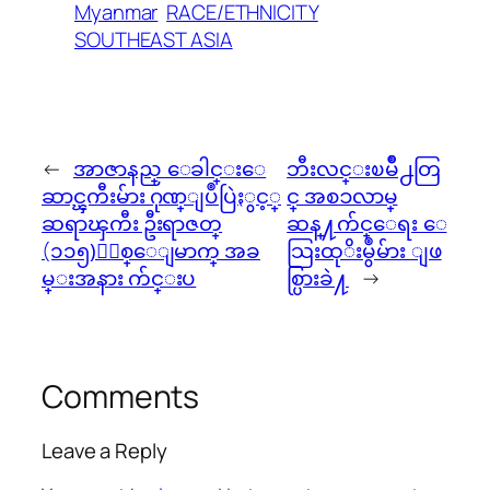
Myanmar
RACE/ETHNICITY
SOUTHEAST ASIA
←
အာဇာနည္ ေခါင္းေ
ဘီးလင္းၿမိဳ႕တြ
ဆာင္ၾကီးမ်ား ဂုဏ္ျပဳပြဲႏွင့္
င္ အစၥလာမ္
ဆရာၾကီး ဦးရာဇတ္
ဆန္႔က်င္ေရး ေ
(၁၁၅)ႏွစ္ေျမာက္ အခ
သြးထုိးမွဳမ်ား ျဖ
မ္းအနား က်င္းပ
စ္ပြားခဲ႔
→
Comments
Leave a Reply