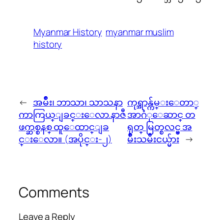
Myanmar History
myanmar muslim
history
←
အမ်ိဳး၊ ဘာသာ၊ သာသနာ
ကုရ္အာန္က်မ္းေတာ္
ကာကြယ္ျခင္းေလာ.နာဇီ
အာဂံုေဆာင္ တ
ဖက္ဆစ္စနစ္ ထူေထာင္ျခ
ရုတ္ မြတ္စလင္မ္ အ
င္းေလာ။ (အပိုင္း-၂)
မ်ိဳးသမီးငယ္မ်ား
→
Comments
Leave a Reply