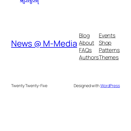
Blog
Events
News @ M-Media
About
Shop
FAQs
Patterns
Authors
Themes
Twenty Twenty-Five
Designed with
WordPress