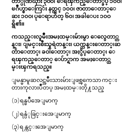
တာ္ပုဏၰား ၃၀ဝ၊ ေရၾကည္ေတာ္ခပ္ ၁၀ဝ၊
ၿဂိဳဟ္စာေကြ်း နတ္တင္ ၁၀ဝ၊ ဇာတာေတာ္ေ
ဆး ၁၀ဝ၊ ပုေရာဟိတ္ ၆၀၊ အခါေပး ၁၀ဝ
ရွိ၏။
ကသည္းလူမ်ိဳးအမႈထမ္းမ်ားမွာ ေလွေတာ္တ
န္း၊ ျမင္းစီးသူရဲတန္း၊ ယက္ကန္းေတာ္၊ဆ
တၲာေတာ္၊ ခဝါေတာ္၊ အႏွိပ္ေတာ္၊ ေ
ရၾကည္ေတာ္ ေပ်ာ္ရာက အမႈေတာ္ထ
မ္းၾကရသည္။
ျမန္မာမူဆလင္အမ်ိဳးသားမ်ားျဖစ္ၾကေသာ ကင္း
တားကုလားပ်ိဳတပ္ အမႈထမ္းတို႔သည္
(၁)ရန္ၿပိဳအေျမာက္
(၂)ရန္ပံုခြင္းအေျမာက္
(၃)ရန္ကင္းအေျမာက္