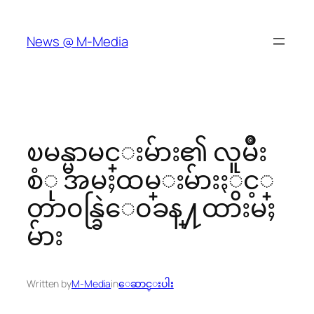
Skip
to
News @ M-Media
content
ၿမန္မာမင္းမ်ား၏ လူမ်ိဳး
စံု အမႈထမ္းမ်ားႏွင့္
တာ၀န္ခြဲေ၀ခန္႔ထားမႈ
မ်ား
Written by
M-Media
in
ေဆာင္းပါး