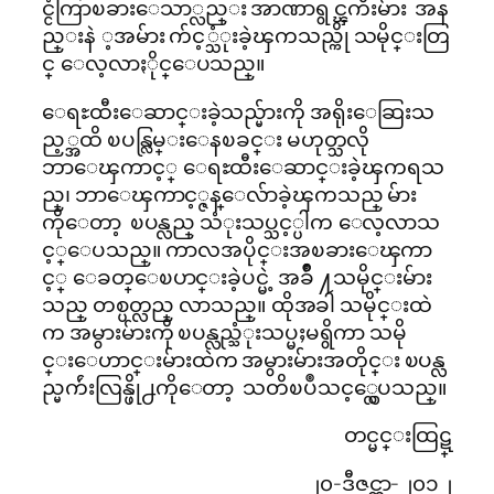
င္ငံကြာၿခားေသာ္လည္း အာဏာရွင္ၾကီးမ်ား အန
ည္းနဲ ့အမ်ား က်င့္သံုးခဲ့ၾကသည္ကို သမိုင္းတြ
င္ ေလ့လာႏိုင္ေပသည္။
ေရႊထီးေဆာင္းခဲ့သည္မ်ားကို အရိုးေဆြးသ
ည့္အထိ ၿပန္လြမ္းေနၿခင္း မဟုတ္သလို
ဘာေၾကာင့္ ေရႊထီးေဆာင္းခဲ့ၾကရသ
ည္၊ ဘာေၾကာင့္ဇန္ေလ်ာခဲ့ၾကသည္ မ်ား
ကိုေတာ့ ၿပန္လည္ သံုးသပ္သင့္ပါက ေလ့လာသ
င့္ေပသည္။ ကာလအပိုင္းအၿခားေၾကာ
င့္ ေခတ္ေၿပာင္းခဲ့ပင္မဲ့ အခ်ိဳ ႔သမိုင္းမ်ား
သည္ တစ္ပတ္လည္ လာသည္။ ထိုအခါ သမိုင္းထဲ
က အမွားမ်ားကို ၿပန္လည္သံုးသပ္မႈမရွိကာ သမို
င္းေဟာင္းမ်ားထဲက အမွားမ်ားအတိုင္း ၿပန္လ
ည္မက်ဴးလြန္ဖို႕ကိုေတာ့ သတိၿပဳသင့္လွေပသည္။
တင္မင္းထြဋ္
၂၀-ဒီဇင္ဘာ-၂၀၁၂