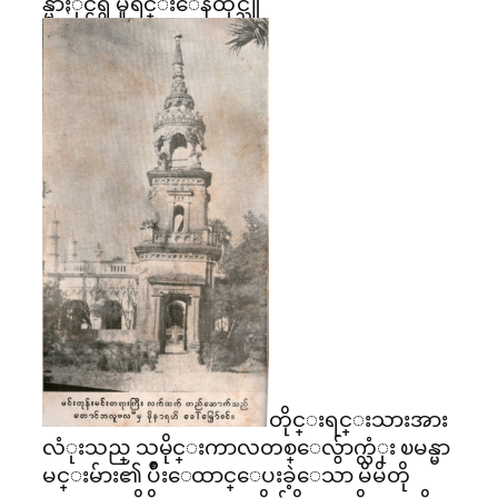
န္မာႏိုင္ငံရွိ မူရင္းေနထိုင္သူ
တိုင္းရင္းသားအား
လံုးသည္ သမိုင္းကာလတစ္ေလွ်ာက္လံုး ၿမန္မာ
မင္းမ်ား၏ ပ်ိဳးေထာင္ေပးခဲ့ေသာ မိမိတို