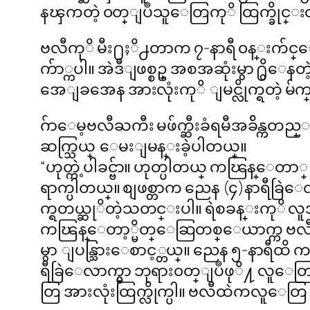
နၾကတဲ့ ၀တ္ျပဳသူေတြကုိ ထြက္ခိုင္း
ဗလီကုိ မီး႐ႈိ႕တာက ၇-နာရီ ၀န္းက်င္
က်ာ္ကပါ။ အဲဒီျဖစ္စဥ္ အစအဆုံးမွာ ႐ွိ
အေျခအေန အားလုံးကုိ ျမင္လိုက္ရတဲ့
ဂ်ာေမ့ဗလီႀကီး မဖ်က္ဆီးခံရမီအခ်ိန္ကတည
ဆက္သြယ္ ေမးျမန္းခဲ့ပါတယ္။
“ဟုတ္ကဲ့ပါခင္ဗ်ာ။ ဟုတ္ပါတယ္ ကၽြန္ေတာ္
ရာက္ပါတယ္။ စျဖစ္တာက ညေန (၄)နာရီခြဲေလ
က္ရတယ္ဆုိတဲ့သတင္းပါ။ ရဲစခန္းကုိ လူ
ကၽြန္ေတာ့္မိတ္ေဆြတစ္ေယာက္က ဗလီကုိ
မွာ ျပန္သြားေစာင့္တယ္။ ညေန ၅-နာရီထိ
ရီခြဲေလာက္မွာ ဘုရား၀တ္ျပဳဖုိ႔ လူေတ
တြ အားလုံးထြက္လိုက္ပါ။ ဗလီထဲကလူေတ