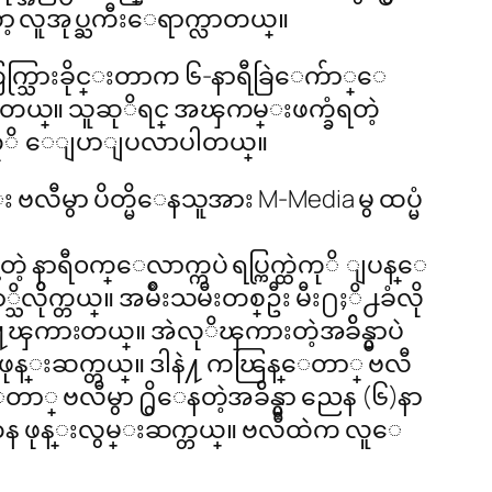
့ လူအုပ္ႀကီးေရာက္လာတယ္။
က္သြားခိုင္းတာက ၆-နာရီခြဲေက်ာ္ေ
ိပါတယ္။ သူဆုိရင္ အၾကမ္းဖက္ခံရတဲ့
ia ကုိ ေျပာျပလာပါတယ္။
ဗလီမွာ ပိတ္မိေနသူအား M-Media မွ ထပ္မံ
တဲ့ နာရီ၀က္ေလာက္ကပဲ ရပ္ကြက္ထဲကုိ ျပန္ေ
ုက္တယ္။ အမ်ဳိးသမီးတစ္ဦး မီး႐ႈိ႕ခံလို
႔ၾကားတယ္။ အဲလုိၾကားတဲ့အခ်ိန္မွာပဲ
ဖုန္းဆက္တယ္။ ဒါနဲ႔ ကၽြန္ေတာ္ ဗလီ
 ဗလီမွာ ႐ွိေနတဲ့အခ်ိန္မွာ ညေန (၆)နာ
ကေန ဖုန္းလွမ္းဆက္တယ္။ ဗလီထဲက လူေ