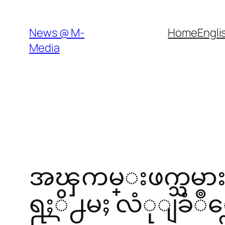
Skip
to
News @ M-
Home
Engli
content
Media
အၾကမ္းဖက္သမားမ်
ရႈိ႕မႈ လံုျခံဳေ