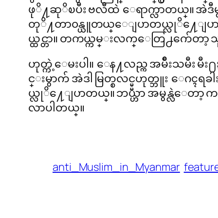
ဖုိ႔ဆုိၿပီး ဗလီထဲ ေရာက္လာတယ္။ အဲဒီ
တုိ႔တာ၀န္ယူတယ္ေျပာတယ္လုိ႔ေျပာလ
ယ္ထင္တာ။ တကယ္ကမ္းလက္ေတြ႕က်ေတာ့ သ
ဟုတ္ကဲ့ေမးပါ။ ေန႔လည္က အမ်ဳိးသမီး မ
င္းမွာက် အဲဒါ မြတ္စလင္မ္မဟုတ္ဘူး
ယ္လုိ႔ေျပာတယ္။ ဘယ္ဟာ အမွန္လဲေတာ့
လာပါတယ္။
anti_Muslim_in_Myanmar
featur