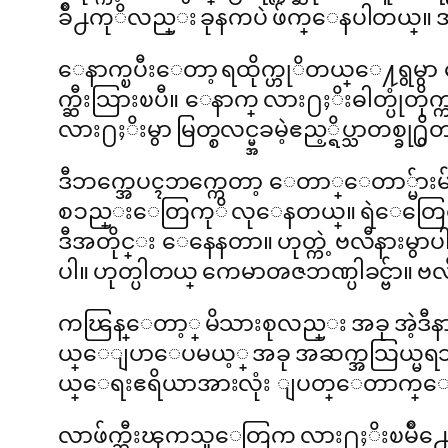
ခ်ဳိ႕ကုိလည္း ခုနကပဲ ဖ်က္ေနပါတယ္
ေနာက္ၿပီးေတာ့ ရထိုက္ဟုိတယ္ေ႔ရွမွာ 
က္ဆီးသြားၿပီ။ ေနာက္ လား႐ႈိးဓါတ္ပုံတိုက
လား႐ႈိးမွာ မြတ္စလင္မ္အခမဲ့ဧည့္ရိပ္သာတ
ဒီဘက္အေပၚဘက္ကေတာ့ ေတာ္ေတာ္မ်ားမ်ာ
စၥည္းေတြကုိ လုေနတယ္။ ရဲေတြေရာ စစ
ဒီအတိုင္း ေနေနတာ။ ဟုတ္ကဲ့ ဗလီနား
ပါ။ ဟုတ္ပါတယ္ ကေမာၻဇဘဏ္ပါခင္ဗ်ာ။ ဗလ
ကၽြန္ေတာ့္ မိသားစုလည္း အခု အဲ့ဒီနား
ယ္ေျပာေပမယ့္ အခု အဆက္အသြယ္မရဘူး
ယ္ေရးဧရိယာအားလုံး ျပတ္ေတာက္ေ
လာဖ်က္ဆီးၾကသူေတြက လား႐ႈိးၿမိဳ႕ေပ