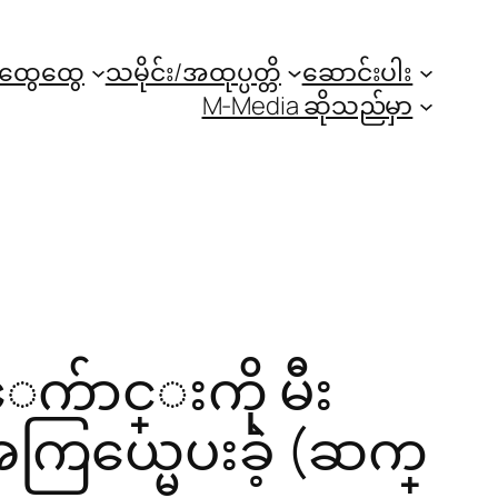
အထွေထွေ
သမိုင်း/အထုပ္ပတ္တိ
ဆောင်းပါး
M-Media ဆိုသည်မှာ
က်ာင္းကို မီး
ကြယ္မေပးခဲ့ (ဆက္