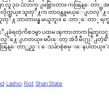
မွာ လူ ၃၀-ေလာက္ျဖစ္သြားတာ။ ကၽြန္ေတာ္က အာ
ိုက္တယ္။ သူတုိ႔က တာ၀န္ယူမယ္ေျပာလုိ႔
ူတုိ႔ ဘာတာ၀န္မွ မယူဘူး။ ေတာ္ေတာ္ ရက္စက
ီး႐ႈိ႕ခံရတဲ့ကိစၥမွာ ပထမ ၾကားတာက မြတ္စလင္
 ေဂၚရခါးလုိ႔ေျပာတယ္။ ၿပီးေတာ့ အဲဒီ မ
 ကၽြန္ေတာ္လည္း ေသခ်ာစုံစမ္းေနပါတယ္။”လ
ed
Lashio
Riot
Shan State