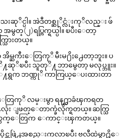
ိင္ပါ။ အဲဒီတစ္ဆုိင္လံုးကုိလည္း ဖ်
 အမွတ္(၂)ရပ္ကြက္ရယ္ပါ။ ၿပီးေတာ့
ါက္သြားတယ္။
ိမ္ႀကီးေတြကုိ မီးမ႐ိႈ႕ေတာ့ဘူး။ ပ
ုိၿပီး သူတုိ႔ ဘာမွေတာ့ မလုပ္ဘူး။
ဗလီေ႔ရွက ဘဏ္ကုိ ကာကြယ္ေပးထားတာ
င္မ္ေတြကုိ လမ္းမွာ ရန္႐ွာခံၾကရတ
း ျဖတ္ေတာက္ခံလိုက္ရတယ္။ ဆက္သြ
အထက္ဘက္ေတြက ေကာင္းၾကတယ္။
ုင္အဖြဲ႕အစည္းကလာၿပီး ဗလီထဲမွာ႐ွိေ