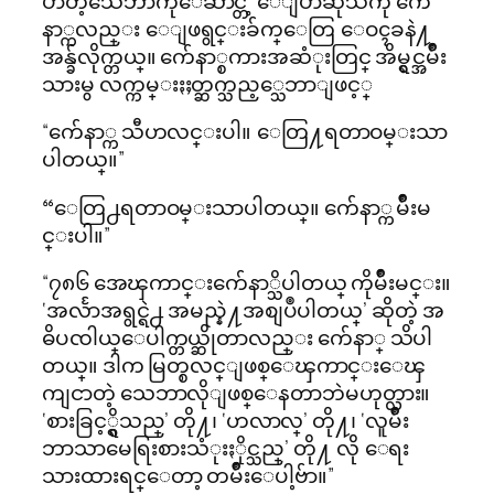
ပာတဲ့သေဘာကိုေဆာင္တဲ့ ေျပာဆိုသံကို က်ေ
နာ္ကလည္း ေျဖရွင္းခ်က္ေတြ ေဝၚခနဲ႔
အန္ခ်လိုက္တယ္။ က်ေနာ္စကားအဆံုးတြင္ အိမ္ရွင္အမ်ိဳး
သားမွ လက္ကမ္းႏႈတ္ဆက္သည့္သေဘာျဖင့္
“က်ေနာ္က သီဟလင္းပါ။ ေတြ႔ရတာဝမ္းသာ
ပါတယ္။”
“ေတြ႕ရတာဝမ္းသာပါတယ္။ က်ေနာ္က မ်ိဳးမ
င္းပါ။”
“၇၈၆ အေၾကာင္းက်ေနာ္သိပါတယ္ ကိုမ်ိဳးမင္း။
‘အလႅာအရွင္ရဲ႕ အမည္နဲ႔အစျပဳပါတယ္’ ဆိုတဲ့ အ
ဓိပၸါယ္ေပါက္တယ္ဆိုတာလည္း က်ေနာ္ သိပါ
တယ္။ ဒါက မြတ္စလင္ျဖစ္ေၾကာင္းေၾ
ကျငာတဲ့ သေဘာလိုျဖစ္ေနတာဘဲမဟုတ္လား။
‘စားခြင့္ရွိသည္’ တို႔၊ ‘ဟလာလ္’ တို႔၊ ‘လူမ်ိဳး
ဘာသာမေရြးစားသံုးႏိုင္သည္’ တို႔ လို ေရး
သားထားရင္ေတာ့ တမ်ိဳးေပါ့ဗ်ာ။”