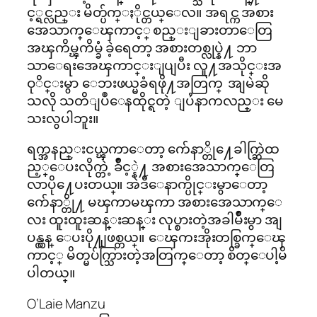
င့္ရင္လည္း မိတ္ပ်က္ႏိုင္တယ္ေလ။ အရင္က အစား
အေသာက္ေၾကာင့္ စည္းျခားတာေတြ
အၾကိမ္ၾကိမ္ခံ ခဲ့ရေတာ့ အစားတစ္လုပ္နဲ႔ ဘာ
သာေရးအေၾကာင္းျပျပီး လူ႔အသိုင္းအ
ဝုိင္းမွာ ေဘးဖယ္မခံရဖို႔အတြက္ အျမဲဆို
သလို သတိျပဳေနထိုင္ရတဲ့ ျပႆနာကလည္း မေ
သးလွပါဘူး။
ရက္အနည္းငယ္ၾကာေတာ့ က်ေနာ္တို႔ေခါက္ဆြဲထ
ည့္ေပးလိုက္တဲ့ ခ်ိဳင့္နဲ႔ အစားအေသာက္ေတြ
လာပို႔ေပးတယ္။ အဲဒီေနာက္ပိုင္းမွာေတာ့
က်ေနာ္တို႔ မၾကာမၾကာ အစားအေသာက္ေ
လး ထူးထူးဆန္းဆန္း လုပ္စားတဲ့အခါမ်ိဳးမွာ အျ
ပန္လွန္ ေပးပို႔ျဖစ္တယ္။ ေၾကးအိုးတစ္ခြက္ေၾ
ကာင့္ မိတ္မပ်က္သြားတဲ့အတြက္ေတာ့ စိတ္ေပါ့မိ
ပါတယ္။
O’Laie Manzu