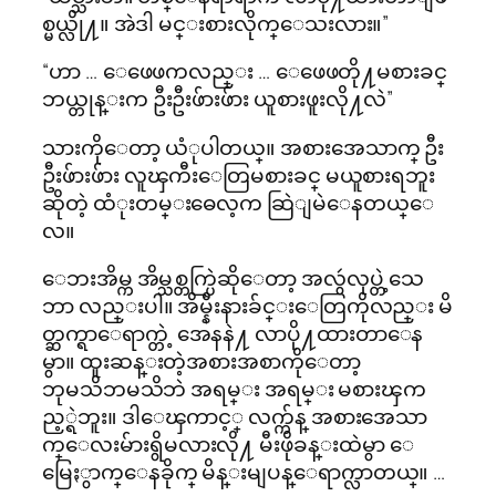
စ္မယ္လို႔။ အဲဒါ မင္းစားလိုက္ေသးလား။”
“ဟာ … ေဖေဖကလည္း … ေဖေဖတို႔မစားခင္
ဘယ္တုန္းက ဦးဦးဖ်ားဖ်ား ယူစားဖူးလို႔လဲ”
သားကိုေတာ့ ယံုပါတယ္။ အစားအေသာက္ ဦး
ဦးဖ်ားဖ်ား လူၾကီးေတြမစားခင္ မယူစားရဘူး
ဆိုတဲ့ ထံုးတမ္းဓေလ့က ဆြဲျမဲေနတယ္ေ
လ။
ေဘးအိမ္က အိမ္သစ္တက္ပြဲဆိုေတာ့ အလွဴလုပ္တဲ့သေ
ဘာ လည္းပါ။ အိမ္နီးနားခ်င္းေတြကိုလည္း မိ
တ္ဆက္ရာေရာက္တဲ့ အေနနဲ႔ လာပို႔ထားတာေန
မွာ။ ထူးဆန္းတဲ့အစားအစာကိုေတာ့
ဘုမသိဘမသိဘဲ အရမ္း အရမ္း မစားၾက
ည့္ရဲဘူး။ ဒါေၾကာင့္ လက္က်န္ အစားအေသာ
က္ေလးမ်ားရွိမလားလို႔ မီးဖိုခန္းထဲမွာ ေ
မြေႏွာက္ေနခိုက္ မိန္းမျပန္ေရာက္လာတယ္။ …