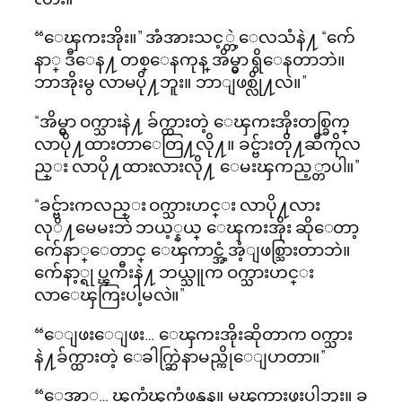
“ေၾကးအိုး။” အံအားသင့္တဲ့ေလသံနဲ႔ “က်ေ
နာ္ ဒီေန႔ တစ္ေနကုန္ အိမ္မွာ ရွိေနတာဘဲ။
ဘာအိုးမွ လာမပို႔ဘူး။ ဘာျဖစ္လို႔လဲ။”
“အိမ္မွာ ဝက္သားနဲ႔ ခ်က္ထားတဲ့ ေၾကးအိုးတစ္ခြက္
လာပို႔ထားတာေတြ႔လို႔။ ခင္ဗ်ားတို႔ဆီကိုလ
ည္း လာပို႔ထားလားလို႔ ေမးၾကည့္တာပါ။”
“ခင္ဗ်ားကလည္း ဝက္သားဟင္း လာပို႔လား
လုိ႔မေမးဘဲ ဘယ့္နယ္ ေၾကးအိုး ဆိုေတာ့
က်ေနာ္ေတာင္ ေၾကာင္အံ့အံ့ျဖစ္သြားတာဘဲ။
က်ေနာ့္ရုပ္ၾကီးနဲ႔ ဘယ္သူက ဝက္သားဟင္း
လာေၾကြးပါ့မလဲ။”
“ေျဖးေျဖး… ေၾကးအိုးဆိုတာက ဝက္သား
နဲ႔ခ်က္ထားတဲ့ ေခါက္ဆြဲနာမည္ကိုေျပာတာ။”
“ေအာ္… ၾကံၾကံဖန္ဖန္။ မၾကားဖူးပါဘူး။ ခ