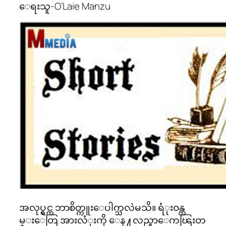
ေရးသူ-O’Laie Manzu
အလုပ္ရွင္က ဘာစိတ္ကူးေပါက္သလဲမသိ။ ရံုးဝန္ထ
မ္းေတြ အားလံုးကို ေန႔လည္စာေကၽြးတ