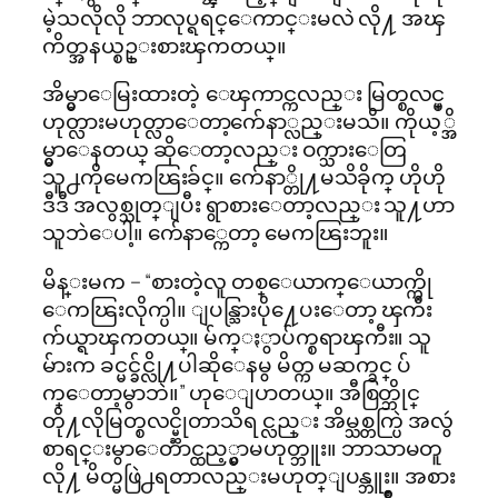
မဲ့သလိုလို ဘာလုပ္ရရင္ေကာင္းမလဲ လို႔ အၾ
ကိတ္အနယ္စဥ္းစားၾကတယ္။
အိမ္မွာေမြးထားတဲ့ ေၾကာင္ကလည္း မြတ္စလင္မ္
ဟုတ္လားမဟုတ္လာေတာ့က်ေနာ္လည္းမသိ။ ကိုယ့္အိ
မ္မွာေနတယ္ ဆိုေတာ့လည္း ဝက္သားေတြ
သူ႕ကိုမေကၽြးခ်င္။ က်ေနာ္တို႔မသိခိုက္ ဟိုဟို
ဒီဒီ အလွစ္သုတ္ျပီး ရွာစားေတာ့လည္း သူ႔ဟာ
သူဘဲေပါ့။ က်ေနာ္ကေတာ့ မေကၽြးဘူး။
မိန္းမက – “စားတဲ့လူ တစ္ေယာက္ေယာက္ကို
ေကၽြးလိုက္ပါ။ ျပန္သြားပို႔ေပးေတာ့ ၾကီး
က်ယ္ရာၾကတယ္။ မ်က္ႏွာပ်က္စရာၾကီး။ သူ
မ်ားက ခင္မင္ခ်င္လို႔ပါဆိုေနမွ မိတ္က မဆက္ခင္ ပ်
က္ေတာ့မွာဘဲ။” ဟုေျပာတယ္။ အီစြတ္ဘိုင္
တို႔လိုမြတ္စလင္မ္ဆိုတာသိရင္လည္း အိမ္သစ္တက္ပြဲ အလွဴ
စာရင္းမွာေတာင္ထည့္မွာမဟုတ္ဘူး။ ဘာသာမတူ
လို႔ မိတ္မဖြဲ႕ရတာလည္းမဟုတ္ျပန္ဘူး။ အစား