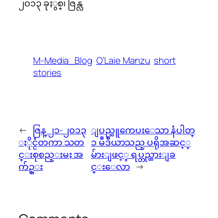
၂၀၁၃ ခုႏွစ္၊ ဇြန္လ
M-Media_Blog
O’Laie Manzu
short
stories
←
ဇြန္ ၂၁-၂၀၁၃
ျပည္သူကေပးေသာ နံပါတ္
ႏိုင္ငံတကာ သတ
၁ မီဒီယာသည္ ပရိုအဆင့္
င္းစုစည္းမႈ အ
မ်ားျဖင့္ ရပ္တည္ထားျခ
က်ဥ္း
င္းေလာ
→