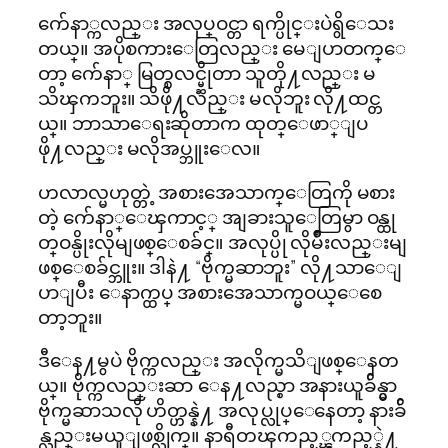
က်ေနာ္ကလည္း အလုပ္ဝင္တာ ရက္ပိုင္းပဲရွိေသး
တယ္။ အပိုစကားေတြလည္း မေျပာတက္ေ
တာ့ က်ေနာ္ မြတ္စလင္မ္ဆိုတာ သူတို႔လည္း မ
သိၾကဘူး။ သိဖို႔လည္း မလိုဘူး လို႔ထင္တ
ယ္။ ဘာသာေရးဆိုတာက ထုတ္ေဖာ္ျပ
ဖို႔လည္း မလိုအပ္ဘူးေလ။
ဟလာလ္မဟုတ္တဲ့ အစားအေသာက္ေတြကို မစား
တဲ့ က်ေနာ္ေၾကာင့္ အျခားသူေတြမွာ ဝန္ထု
တ္ဝန္ပိုးလိုမျဖစ္ေစခ်င္။ အလုပ္ပို လိုမ်ိဳးလည္းမျ
ဖစ္ေစခ်င္ဘူး။ ဒါနဲ႔ “ဗိုက္မဆာဘူး” လို႔သာေျ
ပာျပီး ေနာက္ထပ္ အစားအေသာက္မဝယ္ေစေ
တာ့ဘူး။
ဒီေန႔မွပဲ ဗိုက္ကလည္း အလိုက္မသိျဖစ္ေနတ
ယ္။ ဗိုက္ကလည္းဆာ ေန႔လည္စာ အနားယူခ်ိန္မွာ
ဗိုက္မဆာသလို ဟိတ္ဟန္နဲ႔ အလုပ္လုပ္ေနေတာ့ နားခ်ိ
န္လည္းမယူျဖစ္လိုက္။ နာရီတၾကည့္ၾကည့္နဲ႔