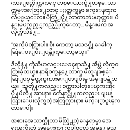
ကားျဖတ္လိုက္ၾကရင္ တစ္ေယာက္နဲ႔တစ္ေယာ
က္လမ္းေတြ႕ေတာင္ ႏႈတ္ဆက္ရမွာ ခက္ေနၾက
လိမ့္မယ္ေလ။ မိတ္ဖြဲ႕ဖို႔လာတာဘဲမဟုတ္လား။ မိ
န္းမဖက္လည့္ၾကည့္လိုက္ေတာ့… မိန္းမက အ
လိုက္သိသိနဲ႔…
“အကိုပဲဝင္သြားပါ။ စိုး ကေတာ့ မသဇင္ကို ေခါက္
ဆြဲေပးျပီးျပန္လိုက္ေတာ့မယ္။”
ဒီလိုနဲ႔ ကိုသီဟလင္းေခၚရာသို႔ အိမ္ထဲ လိုက္ဝ
င္သြားခဲ့တယ္။ နာရီဝက္ခန္႔ေလာက္ မိတ္ျဖစ္ေ
ဆြျဖစ္ မိတ္ဆက္စကားေျပာျပီးမွ အိမ္ျပန္ခဲ့တ
ယ္။ သူတို႔ကလည္း ဝက္သားပါတဲ့ေၾကးအိုး
ပို႔မိလို႔ အားနာ။ က်ေနာ္တို႔ကလည္း ျပန္
သြားေပးလိုက္ရတဲ့အတြက္အားနာ။ မ်က္ႏွာပူၾက
တာေပါ့။
အစားအေသာက္ဆိုတာ မိတ္ဖြဲ႕တဲ့ေနရာမွာ အေ
ရးၾကီးတဲ့ အခန္းက႑ကပါဝင္သလို အခန္႔မသ