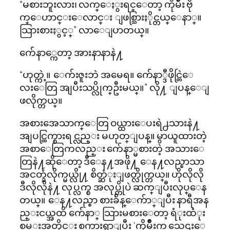
“မစားဘူးလား၊ လက္ေႏွးရင္ေတာ့ ကိုမ်ိဳး ဗို
က္ေဟာင္းေလာင္း ျဖစ္သြားႏိုင္တယ္ေနာ္။
သြားစားႏွင့္” လာေျပာတယ္။
က်ေနာ္ကေတာ့ အားနာနာနဲ႔
“ဟုတ္ကဲ့။ ေက်းဇူးဘဲ အမေရ။ က်ေနာ္ဒီဖိုင္တြဲေ
လးေတြ အျပီးသပ္လိုက္ဦးမယ္။” လို႔ ျပန္ေျ
ဖလိုက္တယ္။
အစားအေသာက္ေတြ ဝယ္ထားေပးရဲ႕သားနဲ႔
အျပင္ထြက္စားရင္လည္း မဟုတ္ျပန္။ မွာယူထားတဲ့
အစာေတြကလည္း က်ေနာ္မစားတဲ့ အသားေ
တြနဲ႔ဆိုေတာ့ ဒီေန႔အဖို႔ ေန႔လည္စာသာ
အငတ္ခံလိုက္မယ္လို႔ စိတ္ဆံုးျဖတ္လိုက္တယ္။ ဟိုလိုလို
ဒီလိုလိုနဲ႔ လုပ္လက္စ အလုပ္ကိုပဲ ဆက္ျပီးလုပ္ေန
တယ္။ ေန႔လည္စာ စားခ်ိန္ေက်ာ္ျပီး နာရီအန
ည္းငယ္အထိ က်ေနာ္ သြားမစားေတာ့ ရံုးထံုး
စမ္းအတိုင္း စကားရွာျပီး ‘ကိုမ်ိဳးက သေဌးေ