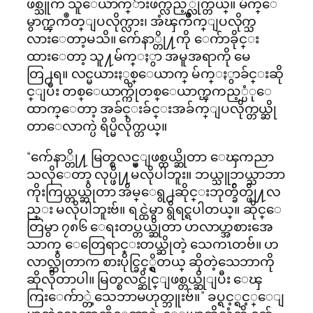
ဖစ္သူက သူေယာက္်ားဖက္လည့္လိုက္တယ္။ မ်က္ေ
မွာက္ၾကဳတ္ျပလိုက္လား၊ အံၾကိဳက္ျပလိုက္သ
လားေတာ့မသိ။ က်ေနာ္တို႔ကို ေက်ာခိုင္း
ထားေတာ့ သူ႔မ်က္ႏွာ အမူအရာကို မေ
တြ႕ရ။ လင္မယားႏွစ္ေယာက္ မ်က္ႏွာခ်င္းဆို
င္ျပီး တစ္ေယာက္ကိုတစ္ေယာက္ၾကည့္ပံုေ
ထာက္ေတာ့ အခ်င္းခ်င္းအခ်က္ျပလိုက္တယ္ဆို
တာေလာက္ပဲ ရိပ္မိလိုက္တယ္။
“က်ေနာ္တို႔ မြတ္စလင္မ္ျဖစ္တယ္ဆိုတာ ေၾကညာ
သလိုေတာ့ လုပ္ဖို႔မလိုပါဘူး။ ဘယ္သူဘယ္သာဘာ
ကိုးကြယ္တယ္ဆိုတာ အိမ္ေရွ႕ဆိုင္းဘုတ္ခ်ိတ္ဖို႔လ
ည္း မလိုပါဘူးဗ်။ ရင္ထဲမွာ ရွိရင္ရပါတယ္။ ဆိုင္ေ
တြမွာ ၇၈၆ ေရးတပ္တယ္ဆိုတာ ဟလာဟ္အစားအေ
သာက္ ေတြေရာင္းတယ္ဆိုတဲ့ သေကၤတဗ်။ ဟ
လာလ္ဆိုတာက စားပိုင္ခြင့္ရွိတယ္ ဆိုတဲ့သေဘာကို
ဆိုလိုတာပါ။ မြတ္စလင္ဆိုင္ျဖစ္တယ္ဆိုျပီး ေၾ
ကြးေက်ာ္တဲ့သေဘာမဟုတ္ဘူးဗ်။” ခပ္ရင့္ရင့္ေျ