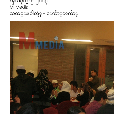
ၾသဂုတ္-၅၊ ၂၀၁၃
M-Media
သတင္း/ဓါတ္ပံု – ေက်ာ္ေက်ာ္