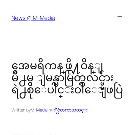
Skip
to
News @ M-Media
content
အေမရိကန္ ဖို႔ဝိန္ျ
မိဳ႕မွ ျမန္မာမြတ္စလင္မ္မ်ား
ရဲ႕စုေပါင္းဝါေျဖပြဲ
Written by
M-Media
in
ႏိုင္ငံတကာသတင္း