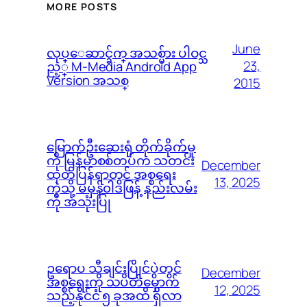
MORE POSTS
June
လုပ္ေဆာင္ခ်က္ အသစ္မ်ား ပါဝင္သ
23,
ည့္ M-Media Android App
Version အသစ္
2015
မြောက်ဦးဆေးရုံ တိုက်ခိုက်မှု
ကို မြန်မာစစ်တပ်က သတင်း
December
ထုတ်ပြန်ရာတွင် အစ္စရေး
13, 2025
ကဲ့သို့ မမှန်၀ါဒဖြန့် နည်းလမ်း
ကို အသုံးပြု
ဥရောပ သီချင်းပြိုင်ပွဲတွင်
December
အစ္စရေးကို သပိတ်မှောက်
12, 2025
သည့်နိုင်ငံ ၅ ခုအထိ ရှိလာ