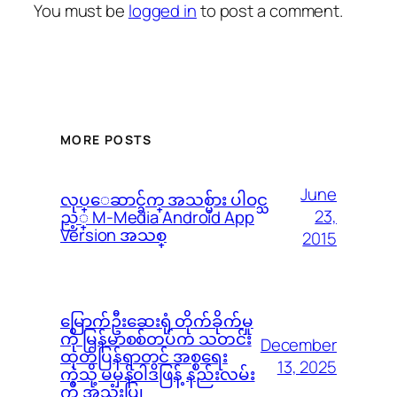
You must be
logged in
to post a comment.
MORE POSTS
June
လုပ္ေဆာင္ခ်က္ အသစ္မ်ား ပါဝင္သ
23,
ည့္ M-Media Android App
Version အသစ္
2015
မြောက်ဦးဆေးရုံ တိုက်ခိုက်မှု
ကို မြန်မာစစ်တပ်က သတင်း
December
ထုတ်ပြန်ရာတွင် အစ္စရေး
13, 2025
ကဲ့သို့ မမှန်၀ါဒဖြန့် နည်းလမ်း
ကို အသုံးပြု