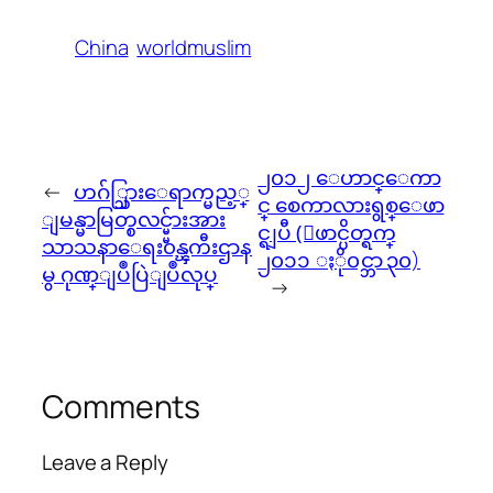
China
worldmuslim
၂၀၁၂ ေဟာင္ေကာ
←
ဟဂ်္သြားေရာက္မည့္
င္ စေကာလားရွစ္ေဖာ
ျမန္မာမြတ္စလင္မ္မ်ားအား
င္ရျပီ (ေဖာင္ပိတ္ရက္
သာသနာေရး၀န္ၾကီးဌာန
၂၀၁၁ ႏို၀င္ဘာ ၃၀)
မွ ဂုဏ္ျပဳပြဲျပဳလုပ္
→
Comments
Leave a Reply