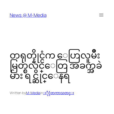
Skip
to
News @ M-Media
content
တရုတ္နိုင္ငံက ​ေဟြလူမ်ိဳး​
မြတ္စလင္​ေတြ အခက္အခဲ
မ်ား​ ရင္ဆိုင္​ေနရ
Written by
M-Media
in
ႏိုင္ငံတကာသတင္း