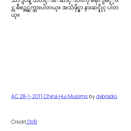
င္က စီစဉ္တင္ဆက္ထား​ပါတယ္။ အသံဖိုင္မွာ နား​ဆင္နိုင္ ပါတ
ယ္။
AC 28-1-2011 China Hui Muslims
by
dvbradio
Credit
DVB