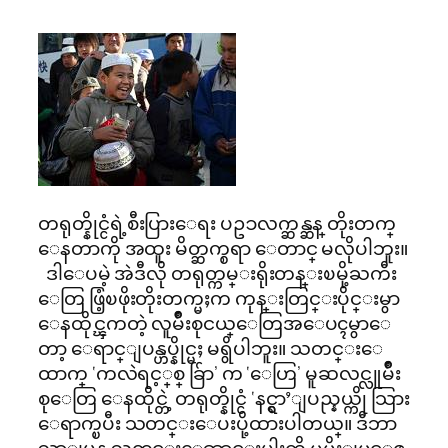
တရုတ္နိုင္ငံရဲ့​စီး​ပြား​ေရး​ ပဥၥလက္ဆန္ဆန္ တိုး​တက္​
ေနတာကို အထူး​ မိတ္ဆက္စရာ ​ေတာင္ မလိုပါဘူး​။
ဒါ​ေပမဲ့​ အဲဒီလို တရုတ္ကမ္း​ရိုး​တန္း​ၿမို့​ႀကီး​
ေတြ ဖြံ့​ၿဖိုး​တိုး​တက္မႈက ကုန္း​တြင္း​ပိုင္း​မွာ ​
ေနထိုင္ၾကတဲ့​ လူမ်ိဳး​စုငယ္​ေတြအ​ေပၚမွာ​ေ
တာ့​ ​ေရာင္ျပန္ဟပ္နိုင္မႈ မရွိပါဘူး​။ သတင္း​ေ
ထာက္ ‘ကလဲရင့္​စ္ ခ်ြာ’ က ‘​ေဟြ’ မူဆလင္လူမ်ိဳး​
စု​ေတြ ​ေနထိုင္တဲ့​ တရုတ္နိုင္ငံ ‘နင္ရွာ’ျပည္နယ္ကို သြား​
ေရာက္ၿပီး​ သတင္း​ေပး​ပို့​ထား​ပါတယ္။ ဒီဘာ
သာျပန္ သတင္း​ေဆာင္း​ပါး​ကို မမိုး​ျမင့္​ဇ