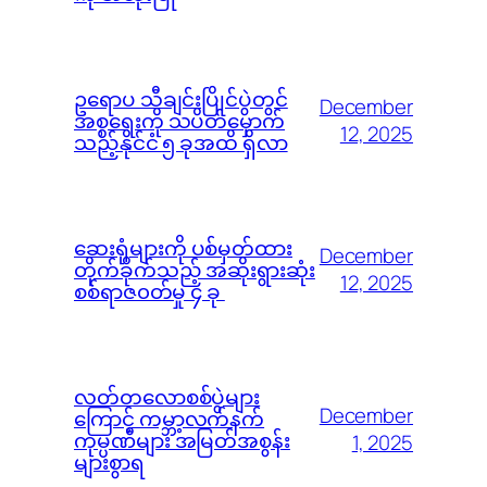
ဥရောပ သီချင်းပြိုင်ပွဲတွင်
December
အစ္စရေးကို သပိတ်မှောက်
12, 2025
သည့်နိုင်ငံ ၅ ခုအထိ ရှိလာ
ဆေးရုံများကို ပစ်မှတ်ထား
December
တိုက်ခိုက်သည့် အဆိုးရွားဆုံး
12, 2025
စစ်ရာဇ၀တ်မှု ၄ ခု
လတ်တလောစစ်ပွဲများ
December
ကြောင့် ကမ္ဘာ့လက်နက်
ကုမ္ပဏီများ အမြတ်အစွန်း
1, 2025
များစွာရ