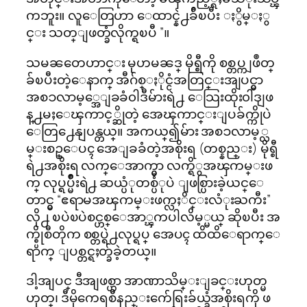
ကဘူး။ လူေတြဟာ ေထာင္နဲ႕ခ်ီၿပီး ႏွိမ္ႏွ
င္း သတ္ျဖတ္ခံလိုက္ရၿပီ ”။
သမၼတေဟာင္း မုဟမၼဒ္ မိုရ္စီကို စစ္တပ္ကျဖဳတ္
ခ်ၿပီးတဲ့ေနာက္ အီဂ်စ္ႏိုင္ငံအတြင္းအျပင္မွာ
အစၥလာမ့္အေျခခံ၀ါဒီမ်ားရဲ႕ ေသြးထိုး၀ါဒျဖ
န္႕မႈေၾကာင့္ဆိုတဲ့ အေၾကာင္းျပခ်က္ကိုပဲ
ေတြ႕ေနျပန္တယ္။ အကယ္၍မ်ား အစၥလာမ့္လ
မ္းစဥ္ေပၚ အေျခခံတဲ့အစိုးရ (တစ္နည္း) မိုရ္စီ
ရဲ႕အစိုးရ လက္ေအာက္မွာ လက္ရိွအၾကမ္းဖ
က္ လုပ္ရပ္မ်ဳိးရဲ႕ ဆယ္ပံုတစ္ပံုပဲ ျဖစ္ပြားခဲ့ယင္ေ
တာင္မွ “ဧရာမအၾကမ္းဖက္လႈိင္းလံုးႀကီး”
လို႕ ၿပဲၿပဲစင္ဟစ္ေအာ္ၾကပါလိမ့္မယ္ ဆိုၿပီး အ
က္စ္ပိုစီတိုက စစ္တပ္ရဲ႕လုပ္ရပ္ အေပၚ ထိထိေရာက္ေ
ရာက္ ျပစ္တင္ရႈတ္ခ်ခဲ့တယ္။
ဒါ့အျပင္ ဒီအျဖစ္ဟာ အာဏာသိမ္းျခင္းဟုတ္မ
ဟုတ္၊ ဒီမိုကေရစီနည္းက်ေရြးခ်ယ္ခံအစိုးရကို ဖ