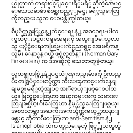
ယ္ထုတ္တာက တရား၀င္ျခင္းရိွမရိွ ဆိုတဲ့အေပၚ
ေသေသခ်ာခ်ာ စိစစ္ၾကည့္ျမင္မႈ မရိွသူေတြ
ကိုလည္း သူက ေ၀ဖန္လိုက္ပါတယ္။
စီမုိက္တစ္အႏြယ္ဆန္႕က်င္ေရး နဲ႕ အစၥေရး-ပါလ
က္စတိုင္းပဋိပကၡအေရးကို အထူးျပဳေလ့လာ
သူ ႏိုင္ငံေရးကၽြမ္းက်င္ပညာရွင္ အေမရိကန္
လူမ်ဳိး ေနာ္မန္ ဂယ္ရီ ဖင္ကဲလ္စတိန္း (Norman Gary
Finkelstein) က ဒီအဆိုကို သေဘာတူခဲ့တယ္။
လူတစ္စုတစ္ဖြဲ႕ရဲ႕ပင္မယံုၾကည္မႈမ်ားကို ဦးတည္ၿ
ပီး တစ္လြဲပံုေဖာ္ခ်က္ဟာ က်ဳိးေၾကာင္းက်နေျ
ချမစ္မႈ မရိွတဲ့အျပင္ အႏၱရာယ္ျဖစ္ေစပါတ
ယ္။ မြတ္စ္လင္မ္ေတြဟာ အၾကမ္းဖက္ သမားေ
တြျဖစ္တယ္၊ ဂ်ဴးေတြဟာ နိမ့္က်သူေတြျဖစ္တယ္၊
အစၥလာမ္ဟာ အႀကီးအက်ယ္ဖ်က္ဆီးမယ့္သာသနာျ
ဖစ္တယ္ ဆိုတာမ်ဳိးေတြဟာ anti-Semitism နဲ႕
Islamophobia ထဲက တူညီေနတဲ့ ဖြင့္ဆိုသတ္မွတ္ခ်