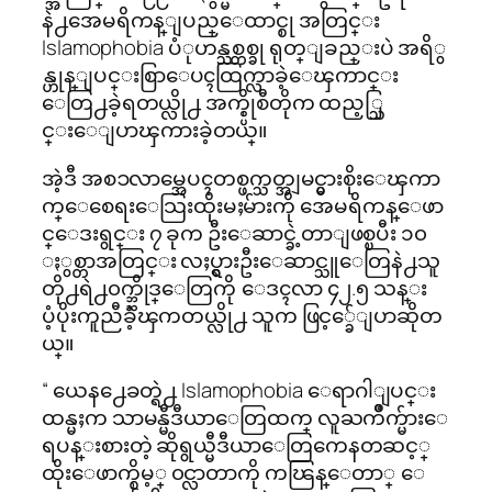
နဲ႕အေမရိကန္ျပည္ေထာင္စု အတြင္း
Islamophobia ပံုဟန္သစ္တစ္ခု ရုတ္ျခည္းပဲ အရိွ
န္ဟုန္ျပင္းစြာေပၚထြက္လာခဲ့ေၾကာင္း
ေတြ႕ခဲ့ရတယ္လို႕ အက္စ္ပိုစီတိုက ထည့္သြ
င္းေျပာၾကားခဲ့တယ္။
အဲ့ဒီ အစၥလာမ္အေပၚတစ္ဖက္သတ္အျမင္မွားစိုးေၾကာ
က္ေစေရးေသြးထိုးမႈမ်ားကို အေမရိကန္ေဖာ
င္ေဒးရွင္း ၇ ခုက ဦးေဆာင္ခဲ့တာျဖစ္ၿပီး ၁၀
ႏွစ္တာအတြင္း လႈပ္ရွားဦးေဆာင္သူေတြနဲ႕သူ
တို႕ရဲ႕၀က္ဘ္ဆိုဒ္ေတြကို ေဒၚလာ ၄၂.၅ သန္း
ပံ့ပိုးကူညီခဲ့ၾကတယ္လို႕ သူက ဖြင့္ခ်ေျပာဆိုတ
ယ္။
“ ယေန႕ေခတ္ရဲ႕ Islamophobia ေရာဂါျပင္း
ထန္မႈက သာမန္မီဒီယာေတြထက္ လူႀကိဳက္မ်ားေ
ရပန္းစားတဲ့ ဆိုရွယ္မီဒီယာေတြကေနတဆင့္
ထိုးေဖာက္စိမ့္ ၀င္လာတာကို ကၽြန္ေတာ္ ေ