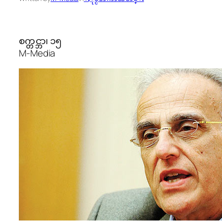
စက္တင္ဘာ၊ ၁၅
M-Media