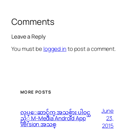
Comments
Leave a Reply
You must be
logged in
to post a comment.
MORE POSTS
June
လုပ္ေဆာင္ခ်က္ အသစ္မ်ား ပါဝင္သ
23,
ည့္ M-Media Android App
Version အသစ္
2015