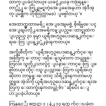
ထာက္ျပခ်င္ပါတယ္။ ယခင္နဲ႕ယခု ကၽြန္ေ
တာ္တို႕ ေတြ႕ျမင္ရတဲ့အေျခအေနဟာ အဲ့ဒီအု
တ္ျမစ္ဆီက တိုးထြက္လာမႈပဲ ျဖစ္ပါတယ္ ”။
အေထာက္အထားမရိွ အေျခအျမစ္မဲ့ စိုးရိမ္မႈေပၚ
အေျချပဳလို႕ အေမရိကန္ျပည္ေထာင္စုထဲက
ျပည္နယ္ ၃၁ ခုမွာ ယွရီအဟ္ဥပေဒဆန္႕က်င္ေ
ရးေတြ ျပန္႕ႏွံ႕ခဲ့ၾကတယ္။
အက္စ္ပိုစီတိုက “ ယွရီအဟ္ဥပေဒဆန္႕က်င္ေရး
အတြက္ ေတာင္းဆိုေနသူမ်ားက ဘယ္သူေ
တြလဲ။ သူတို႕သာလွ်င္ ျပႆနာေကာင္ေတြ ျဖ
စ္ပါတယ္။ တိုင္းသူျပည္သားေတြက ယွရီအဟ္
ဆိုတာ ဘာမွန္းေတာင္ သိရိွခဲ့ၾကတာမဟု
တ္ဘူး။ အဲ့ဒါကို ယွရီအဟ္ဥပေဒဆန္႕က်င္ေရးအ
တြက္ ေထာက္ခံၾကတယ္တဲ့ဗ်ာ ” ဆိုၿပီး ေျ
ပာျပခဲ့ပါတယ္။
ကြန္ဖရင့္ကို စက္တင္ဘာ ၁၂ နဲ႕ ၁၃ ရက္က က်င္းပခဲ့တ