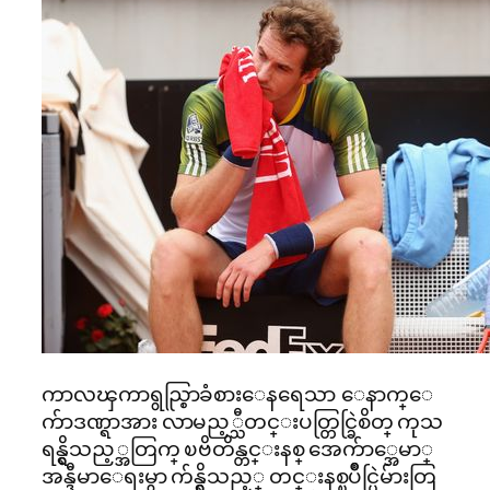
ကာလၾကာရွည္စြာခံစားေနရေသာ ေနာက္ေ
က်ာဒဏ္ရာအား လာမည့္သီတင္းပတ္တြင္ခြဲစိတ္ ကုသ
ရန္ရွိသည့္အတြက္ ၿဗိတိန္တင္းနစ္ အေက်ာ္အေမာ္
အန္ဒီမာေရးမွာ က်န္ရွိသည့္ တင္းနစ္ၿပိဳင္ပြဲမ်ားတြ