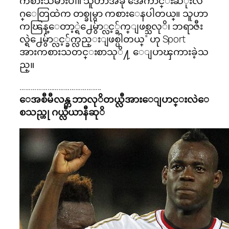
ကစားသမားပါ။ သူဟာအခု အေကာင္းဆံုးလိ
ဂ္ေတြထဲက တစ္ခုမွာ ကစားေနပါတယ္။ သူဟာ
ကၽြန္ေတာ့္ရဲ႕ေမွ်ာ္လင့္ခ်က္ျဖစ္သလုိ၊ ဘရာဇီး
လ္ရဲ႕ေမွ်ာ္လင့္ခ်က္လည္းျဖစ္ပါတယ္” ဟု Sport
အားကစားသတင္းစာသုိ႔ ေျပာၾကားခဲ့သ
ည္။
……………………………………..
ေအစီမီလန္က ဘာလုိတယ္လီအားေျပာင္းလဲေ
စသည္ဟု ဂယ္လီယာနီဆုိ