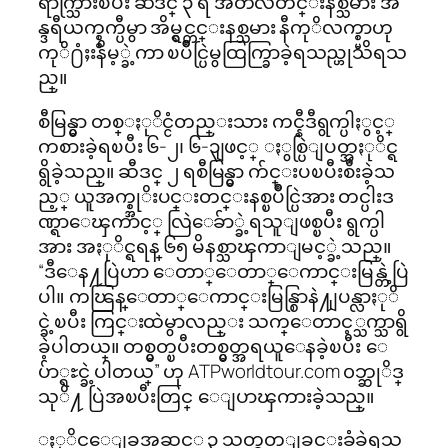
ရာက္သြားၿပီး ဆီဒင္ ၃ ရ အီတလီတင္းနစ္သမား အ
န္ဒရီယက္စ္စက္ပီမွာ အိမ္ရွင္တင္းနစ္သမား နီကုိလက္စ္မာဟု
ကုိ႐ံႈးနိမ့္ခဲ့ကာ ၿပိဳင္ပြဲမွထြက္ခြာခဲ့ရသည္ဟုသိရသ
ည္။
စီမြန္မွာ တစ္ႏုိင္ငံတည္းသား ကင္နီဒီရွက္ပါႏွင့္
ကစားခဲ့ရၿပီး ၆-၂၊ ၆-၃ျဖင့္ ႏွစ္ပြဲျပတ္အႏုိင္ရ
ရွိခဲ့သည္။ ဆီဒင္ ၂ ရစီမြန္မွာ က်င္းပၿပီးစီးခဲ့သ
ည့္ ယူအက္စ္အုိးပင္းတင္းနစ္ၿပိဳင္ပြဲအား တင္ပါးဒ
ဏ္ရာေၾကာင့္ လြဲေခ်ာ္ခဲ့ရသူျဖစ္ၿပီး ရွက္ပါ
အား အႏုိင္ရရန္ ၆၅ မိနစ္သာၾကာျမင့္ခဲ့သည္။
“ဒီေန႔ပြဲဟာ ေတာ္ေတာ္ေကာင္းမြန္တဲ့ပြဲ
ပါ။ ကၽြန္ေတာ္ေကာင္းမြန္စြာနဲ႔ျပန္လာႏုိ
င္ခဲ့ၿပီး ကြင္းထဲမွာလည္း သက္ေတာင့္သက္သာရွိ
ခဲ့ပါတယ္။ တစ္မွတ္ၿပီးတစ္မွတ္အရယူေနခဲ့ၿပီး ေ
ပ်ာ္ရႊင္ခဲ့ပါတယ္” ဟု ATPworldtour.com ၀ဘ္ဆုိဒ္
သုိ႔ ပြဲအၿပီးတြင္ ေျပာၾကားခဲ့သည္။
ႏုိင္ေျခအဆင့္ ၃ သတ္မွတ္ျခင္းခံခဲ့ရသ