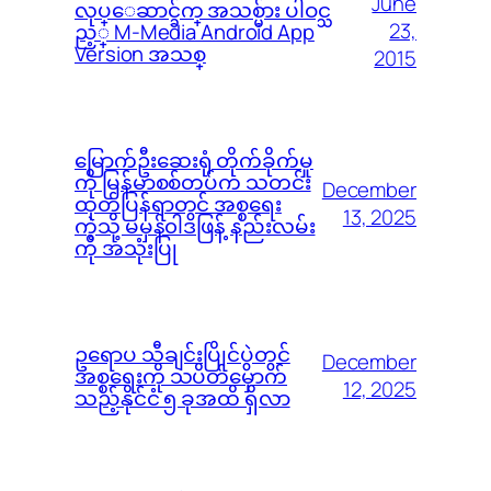
June
လုပ္ေဆာင္ခ်က္ အသစ္မ်ား ပါဝင္သ
23,
ည့္ M-Media Android App
Version အသစ္
2015
မြောက်ဦးဆေးရုံ တိုက်ခိုက်မှု
ကို မြန်မာစစ်တပ်က သတင်း
December
ထုတ်ပြန်ရာတွင် အစ္စရေး
13, 2025
ကဲ့သို့ မမှန်၀ါဒဖြန့် နည်းလမ်း
ကို အသုံးပြု
ဥရောပ သီချင်းပြိုင်ပွဲတွင်
December
အစ္စရေးကို သပိတ်မှောက်
12, 2025
သည့်နိုင်ငံ ၅ ခုအထိ ရှိလာ