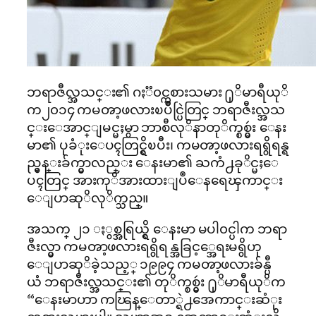
ဘရာဇီလ္အသင္း၏ ဂႏၱ၀င္ကစားသမား ႐ုိမာရီယုိ
က၂၀၁၄ ကမၻာ့ဖလားၿပိဳင္ပြဲတြင္ ဘရာဇီးလ္အသ
င္းေအာင္ျမင္မႈမွာ ဘာစီလုိနာတုိက္စစ္မွဴး ေနး
မာ၏ ပုခံုးေပၚတြင္ရွိၿပီး၊ ကမၻာ့ဖလားရရွိရန္ရ
ည္မွန္းခ်က္မွာလည္း ေနးမာ၏ ႀကံ႕ခုိင္မႈေ
ပၚတြင္ အားကုိအားထားျပဳေနရေၾကာင္း
ေျပာဆုိလုိက္သည္။
အသက္ ၂၁ ႏွစ္အရြယ္ရွိ ေနးမာ မပါ၀င္ပါက ဘရာ
ဇီးလ္မွာ ကမၻာ့ဖလားရရွိရန္အခြင့္အေရးမရွိဟု
ေျပာဆုိခဲ့သည့္ ၁၉၉၄ ကမၻာ့ဖလားခ်န္ပီ
ယံ ဘရာဇီးလ္အသင္း၏ တုိက္စစ္မွဴး ႐ုိမာရီယုိက
“ေနးမာဟာ ကၽြန္ေတာ္ရဲ႕အေကာင္းဆံုး