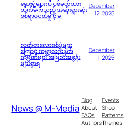
ဆေးရုံများကို ပစ်မှတ်ထား
December
တိုက်ခိုက်သည့် အဆိုးရွားဆုံး
12, 2025
စစ်ရာဇ၀တ်မှု ၄ ခု
လတ်တလောစစ်ပွဲများ
December
ကြောင့် ကမ္ဘာ့လက်နက်
ကုမ္ပဏီများ အမြတ်အစွန်း
1, 2025
များစွာရ
Blog
Events
News @ M-Media
About
Shop
FAQs
Patterns
Authors
Themes