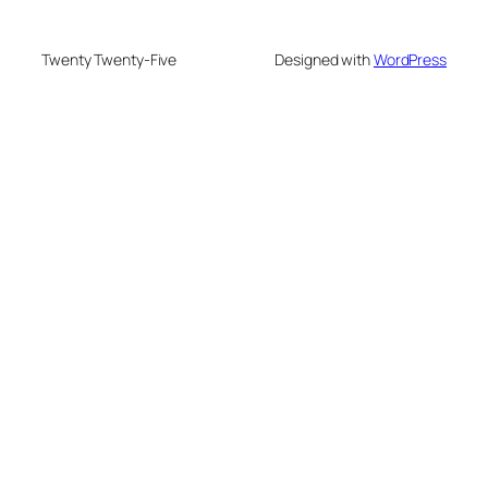
Twenty Twenty-Five
Designed with
WordPress