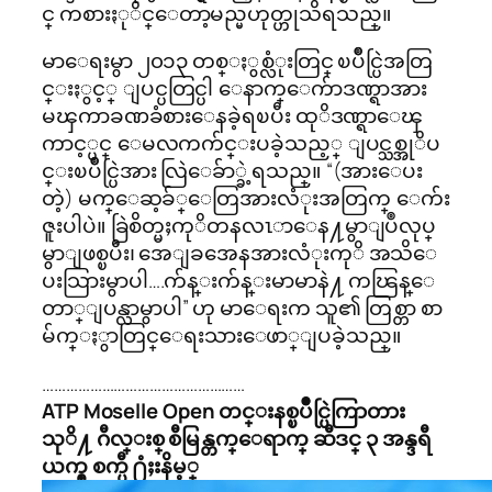
င္ ကစားႏုိင္ေတာ့မည္မဟုတ္ဟုသိရသည္။
မာေရးမွာ ၂၀၁၃ တစ္ႏွစ္လံုးတြင္ ၿပိဳင္ပြဲအတြ
င္းႏွင့္ ျပင္ပတြင္ပါ ေနာက္ေက်ာဒဏ္ရာအား
မၾကာခဏခံစားေနခဲ့ရၿပီး ထုိဒဏ္ရာေၾ
ကာင့္ပင္ ေမလကက်င္းပခဲ့သည့္ ျပင္သစ္အုိပ
င္းၿပိဳင္ပြဲအား လြဲေခ်ာ္ခဲ့ရသည္။ “(အားေပး
တဲ့) မက္ေဆ့ခ်္ေတြအားလံုးအတြက္ ေက်း
ဇူးပါပဲ။ ခြဲစိတ္မႈကုိတနလၤာေန႔မွာျပဳလုပ္
မွာျဖစ္ၿပီး၊ အေျခအေနအားလံုးကုိ အသိေ
ပးသြားမွာပါ….က်န္းက်န္းမာမာနဲ႔ ကၽြန္ေ
တာ္ျပန္လာမွာပါ” ဟု မာေရးက သူ၏ တြစ္တာ စာ
မ်က္ႏွာတြင္ေရးသားေဖာ္ျပခဲ့သည္။
……………………………………………
ATP Moselle Open တင္းနစ္ၿပိဳင္ပြဲကြာတား
သုိ႔ ဂီလ္းစ္ စီမြန္တက္ေရာက္ ဆီဒင္ ၃ အန္ဒရီ
ယက္စ္ စက္ပီ ႐ံႈးနိမ့္