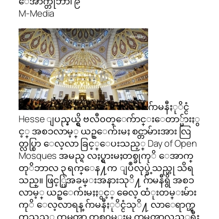
ေအာက္တိုဘာ၊ ၉
M-Media
ဂ်ာမနီႏုိင္ငံ
Hesse ျပည္နယ္ရွိ ဗလီ၀တ္ေက်ာင္းေတာ္မ်ားႏွ
င့္ အစၥလာမ့္ ယဥ္ေက်းမႈ စင္တာမ်ားအား လြ
တ္လပ္စြာ ေလ့လာ ခြင့္ေပးသည့္ Day of Open
Mosques အမည္ရ လႈပ္ရွားမႈတစ္ခုကုိ ေအာက္
တုိဘာလ ၃ ရက္ေန႔က ျပဳလုပ္ခဲ့သည္ဟု သိရ
သည္။ ဖြင့္ပြဲအခမ္းအနားသုိ႔ ဂ်ာမနီရွိ အစၥ
လာမ့္ ယဥ္ေက်းမႈႏွင့္ ဓေလ့ ထံုးတမ္းမ်ား
ကုိ ေလ့လာရန္ ဂ်ာမနီႏုိင္ငံသုိ႔ လာေရာက္ၾ
ကသည့္ ကမၻာ့ တစ္၀ွမ္းမွ ကမၻာလွည့္ခရီး