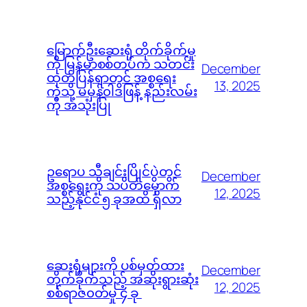
မြောက်ဦးဆေးရုံ တိုက်ခိုက်မှု
ကို မြန်မာစစ်တပ်က သတင်း
December
ထုတ်ပြန်ရာတွင် အစ္စရေး
13, 2025
ကဲ့သို့ မမှန်၀ါဒဖြန့် နည်းလမ်း
ကို အသုံးပြု
ဥရောပ သီချင်းပြိုင်ပွဲတွင်
December
အစ္စရေးကို သပိတ်မှောက်
12, 2025
သည့်နိုင်ငံ ၅ ခုအထိ ရှိလာ
ဆေးရုံများကို ပစ်မှတ်ထား
December
တိုက်ခိုက်သည့် အဆိုးရွားဆုံး
12, 2025
စစ်ရာဇ၀တ်မှု ၄ ခု