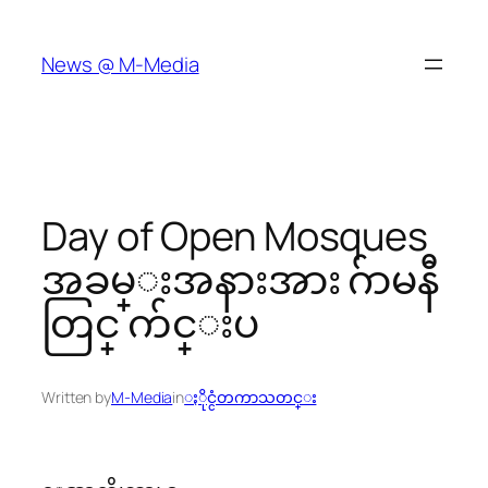
Skip
to
News @ M-Media
content
Day of Open Mosques
အခမ္းအနားအား ဂ်ာမနီ
တြင္ က်င္းပ
Written by
M-Media
in
ႏိုင္ငံတကာသတင္း