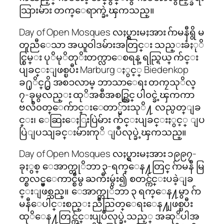
သြားမ်ား တက္ေရာက္ခဲ့ၾကသည္။
Day of Open Mosques လႈပ္ရွားမႈအား ဂ်ာမနီရွိ မ
တူညီေသာ အယူ၀ါဒမ်ားအတြင္း သည္းခံႏုိ
င္စြမ္း ပုိမုိတုိးတက္လာေစရန္ ရည္ရြယ္ က်င္း
ပျခင္းျဖစ္ၿပီး Marburg ႏွင့္ Biedenkop
ခ႐ုိင္႐ွိ အစၥလာမ္ ဘာသာေရး တကၠသုိလ္
၇-ခုမွလည္း ထုိအစီအစဥ္တြင္ ပါ၀င္ခဲ့ၾကကာ
ဗလီ၀တ္ေက်ာင္းေတာ္မ်ားသုိ႔ လည္ပတ္ျခ
င္း၊ ေဆြးေႏြးပြဲမ်ား က်င္းပျခင္းႏွင့္ ျပ
ပြဲျပသျခင္းမ်ားကုိ ျပဳလုပ္ခဲ့ၾကသည္။
Day of Open Mosques လႈပ္ရွားမႈအား ၁၉၉၇-
ခုႏွစ္ ေအာက္တုိဘာ ၃-ရက္ေန႔တြင္ ဂ်ာမနီ မြ
တ္စလင္မ္ေကာင္စီမွ ႀကီးမွဴး၍ စတင္က်င္းပခဲ့ျခ
င္းျဖစ္သည္။ ေအာက္တုိဘာ ၃ ရက္ေန႔မွာ ဂ်ာ
မနီေပါင္းစည္း ညီညြတ္ေရးေန႔ျဖစ္ၿပီး
ထုိေန႔တြင္က်င္းပျပဳလုပ္ခဲ့သည့္ အဆုိပါအ