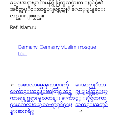
ခမ္းအနားမွာ ဂ်ာမနီရွိ မြတ္စလင္မ်ားက ႏုိင္ငံ၏
အစိတ္အပုိင္းတစ္ရပ္ျဖစ္သည္ကုိ ေဖာ္ျပျခင္း
လည္းျဖစ္သည္။
Ref: islam.ru
Germany
Germany Muslim
mosque
tour
←
အစၥလာမ္အေၾကာင္းကို
ေအာက္တုိဘာ
ေက်ာင္းသင္ခန္းစာတြင္ သင္ၾ
၉၊ ျပည္တြင္းႏွ
ကားရန္ ႐ုရွား မူလတန္း ေက်ာ
င့္ ႏိုင္ငံတကာ
င္းကေလးငယ္ ၁၁-ရာခုိင္ႏႈ
သတင္းအတုိ
န္းဆႏၵရိွ
→