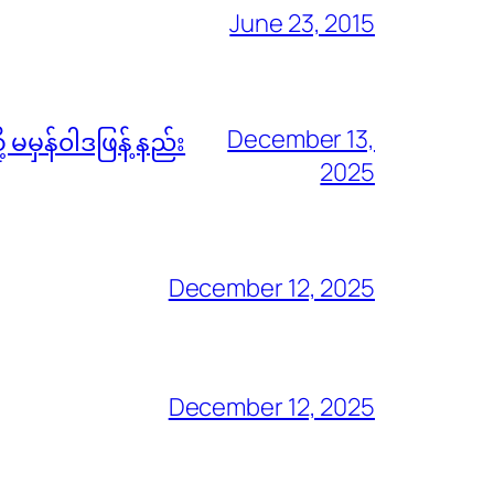
June 23, 2015
December 13,
မမှန်၀ါဒဖြန့် နည်း
2025
December 12, 2025
December 12, 2025