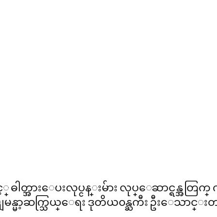
းႏွင့္ ဓါတ္အားေပးလုပ္ငန္းမ်ား လုပ္ေဆာင္ရန္အတ
 ျမန္မာ့ဆက္သြယ္ေရး ဒုတိယ၀န္ႀကီး ဦးေသာ