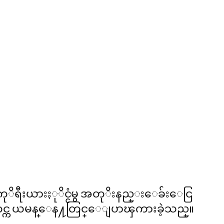
ြက္ ကုိရီးယားႏုိင္ငံမွ အတုိးနည္းေခ်းေငြ
င္းတင္က ယမန္ေန႔တြင္ေျပာၾကားခဲ့သည္။