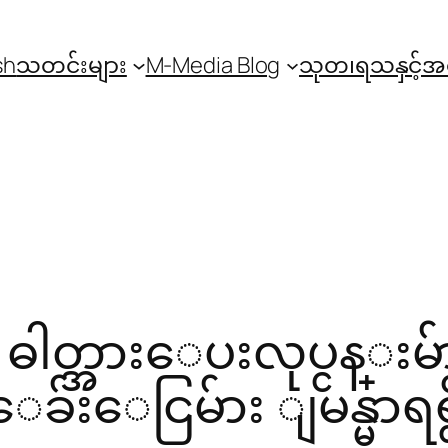
sh
သတင်းများ
M-Media Blog
သုတ၊ရသနှင့်
 ဓါတ္အားေပးလုပ္ငန္
 ေခ်းေငြမ်ား ျမန္မာရရွ