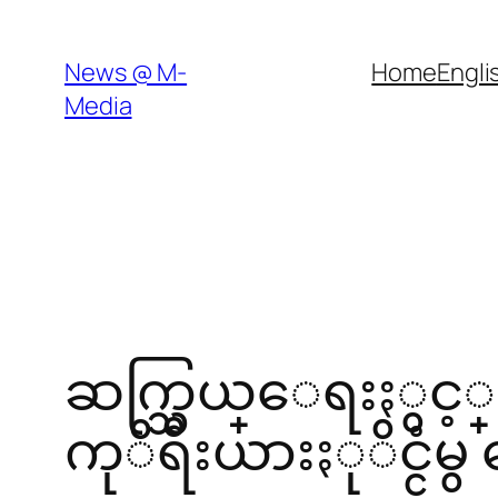
Skip
to
News @ M-
Home
Engli
content
Media
ဆက္သြယ္ေရးႏွင့္
ကုိရီးယားႏုိင္ငံမွ