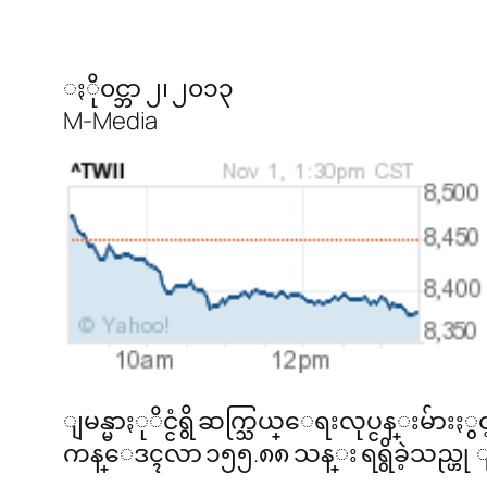
ႏို၀င္ဘာ ၂၊ ၂၀၁၃
M-Media
ျမန္မာႏုိင္ငံရွိ ဆက္သြယ္ေရးလုပ္ငန္းမ်ာ
ကန္ေဒၚလာ ၁၅၅.၈၈ သန္း ရရွိခဲ့သည္ဟု