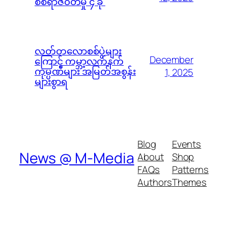
စစ်ရာဇ၀တ်မှု ၄ ခု
လတ်တလောစစ်ပွဲများ
December
ကြောင့် ကမ္ဘာ့လက်နက်
ကုမ္ပဏီများ အမြတ်အစွန်း
1, 2025
များစွာရ
Blog
Events
News @ M-Media
About
Shop
FAQs
Patterns
Authors
Themes