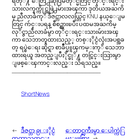
ရတုိ႔ ေတြ႕ဆုံပြဲမတုိင္မီတြင္ တုိင္းရင္း
သားလက္နက္ကိုင္အဖြဲ႕မ်ားအၾကာ ဒုတိယအႀကိ
မ္ ညီလာခံကုိ ဒီဇင္ဘာလလယ္တြင္ KNU နယ္ေျမ
တြင္ က်င္းပရန္ စီစဥ္ထားၿပီး ပထမအႀကိမ္
လုိင္ဇာညီလာခံမွာ တုိင္းရင္းသားမ်ားအၾ
ကာ သေဘာတူထားသည့္ တစ္ႏိုင္ငံလုံးအပစ္အခ
တ္ ရပ္စဲေရး ဆိုင္ရာ စာခ်ဳပ္မူၾကမ္းကုိ သေဘာ
ထားရယူ အတည္ျပဳႏိုင္ဖုိ႔ တင္သြင္းသြားမွာ
ျဖစ္ေၾကာင္းလည္း သိရသည္။
________________________
ShortNews
←
ဒီဇင္ဘာ ၉၊ ႏိုင္ငံ
ေတာင္ႀကီးမွာ ေပါက္ကဲြ
တကာသတင္း
မႈျဖစ္ပြား
→