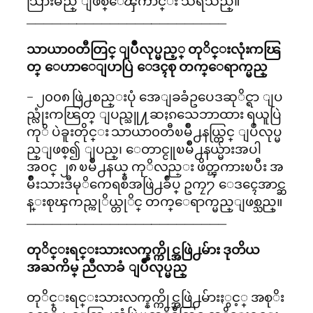
သြားမည္ ျဖစ္ေၾကာင္း သိရသည္။
________________________
သာယာ၀တီတြင္ ျပဳလုပ္မည့္ တုိင္းလုံးကၽြ
တ္ ေဟာေျပာပြဲ ေဒၚစု တက္ေရာက္မည္
– ၂၀၀၈ ဖြဲ႕စည္းပုံ အေျခခံဥပေဒဆုိင္ရာ ျပ
ည္လုံးကၽြတ္ ျပည္သူ႔ဆႏၵသေဘာထား ရယူပြဲ
ကုိ ပဲခူးတိုင္း သာယာ၀တီၿမိဳ႕နယ္တြင္ ျပဳလုပ္မ
ည္ျဖစ္၍ ျပည္၊ ေတာင္ငူၿမိဳ႕နယ္မ်ားအပါ
အ၀င္ ၂၈ ၿမိဳ႕နယ္ ကုိလည္း ဖိတ္ၾကားၿပီး အ
မ်ဳိးသားဒီမုိကေရစီအဖြဲ႕ခ်ဳပ္ ဥကၠ႒ ေဒၚေအာင္ဆ
န္းစုၾကည္ကုိယ္တုိင္ တက္ေရာက္မည္ျဖစ္သည္။
________________________
တုိင္းရင္းသားလက္နက္ကိုင္အဖြဲ႕မ်ား ဒုတိယ
အႀကိမ္ ညီလာခံ ျပဳလုပ္မည္
တုိင္းရင္းသားလက္နက္ကိုင္အဖြဲ႕မ်ားႏွင့္ အစုိး