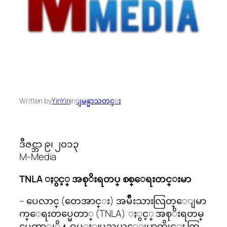
Written by
YinYin
in
ျမန္မာသတင္း
ဒီဇင္ဘာ ၉၊ ၂၀၁၃
M-Media
TNLA ႏွင့္ အစုိးရတပ္ စစ္ေရးတင္းမာ
– ပေလာင္ (တေအာင္း) အမ်ဳိးသားလြတ္ေျမာ
က္ေရးတပ္မေတာ္ (TNLA) ႏွင့္ အစုိးရတမ္
မေတာ္တုိ႔ ႐ွမ္းျပည္နယ္ေျမာက္ပိုင္း ကြ