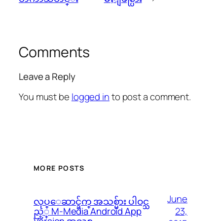
Comments
Leave a Reply
You must be
logged in
to post a comment.
MORE POSTS
June
လုပ္ေဆာင္ခ်က္ အသစ္မ်ား ပါဝင္သ
23,
ည့္ M-Media Android App