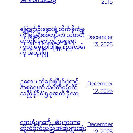
Version အသစ္
2015
မြောက်ဦးဆေးရုံ တိုက်ခိုက်မှု
ကို မြန်မာစစ်တပ်က သတင်း
December
ထုတ်ပြန်ရာတွင် အစ္စရေး
13, 2025
ကဲ့သို့ မမှန်၀ါဒဖြန့် နည်းလမ်း
ကို အသုံးပြု
ဥရောပ သီချင်းပြိုင်ပွဲတွင်
December
အစ္စရေးကို သပိတ်မှောက်
12, 2025
သည့်နိုင်ငံ ၅ ခုအထိ ရှိလာ
ဆေးရုံများကို ပစ်မှတ်ထား
December
တိုက်ခိုက်သည့် အဆိုးရွားဆုံး
12, 2025