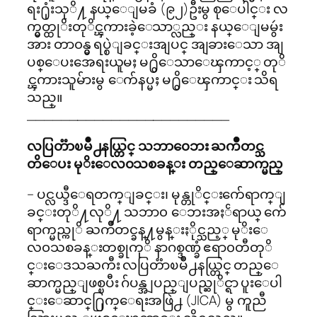
ရး႐ုံးသုိ႔ နယ္ေျမခံ (၉၂)ဦးမွ စုေပါင္း လ
က္မွတ္ထုိးတုိင္ၾကားခဲ့ေသာ္လည္း နယ္ေျမမွဴး
အား တာ၀န္မွ ရပ္စဲျခင္းအျပင္ အျခားေသာ အျ
ပစ္ေပးအေရးယူမႈ မ႐ွိေသာေၾကာင့္ တုိ
င္ၾကားသူမ်ားမွ ေက်နပ္မႈ မ႐ွိေၾကာင္း သိရ
သည္။
________________________
လပြတၱာၿမိဳ႕နယ္တြင္ သဘာ၀ေဘး ႀကိဳတင္သ
တိေပး မုိးေလ၀သစခန္း တည္ေဆာက္မည္
– ပင္လယ္ဒီေရတက္ျခင္း၊ မုန္တုိင္းက်ေရာက္ျ
ခင္းတုိ႔လုိ႔ သဘာ၀ ေဘးအႏၲရာယ္ က်ေ
ရာက္မည္ကုိ ႀကိဳတင္ခန္႔မွန္းႏိုင္သည့္ မုိးေ
လ၀သစခန္းတစ္ခုကုိ နာဂစ္ဒဏ္ခံ ဧရာ၀တီတုိ
င္းေဒသႀကီး လပြတၱာၿမိဳ႕နယ္တြင္ တည္ေ
ဆာက္မည္ျဖစ္ၿပီး ဂ်ပန္အျပည္ျပည္ဆုိင္ရာ ပူးေပါ
င္းေဆာင္႐ြက္ေရးအဖြဲ႕ (JICA) မွ ကူညီ