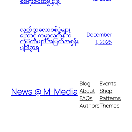
စစ်ရာဇ၀တ်မှု ၄ ခု
လတ်တလောစစ်ပွဲများ
December
ကြောင့် ကမ္ဘာ့လက်နက်
ကုမ္ပဏီများ အမြတ်အစွန်း
1, 2025
များစွာရ
Blog
Events
News @ M-Media
About
Shop
FAQs
Patterns
Authors
Themes