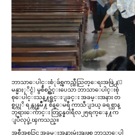
ဘာသာေပါင္းစံုခ်စ္ၾကည္ညီညြတ္ေရးအဖြဲ႕(ျ
မန္မာႏုိင္ငံ) မွစီစဥ္က်င္းပေသာ ဘာသာေပါင္းစုံ
စုေပါင္းသန္႔ရွင္းျခင္း အခမ္းအနား တ
စ္ရပ္ကုိ ရန္ကုန္ၿမိဳ႔ စိန္ေမရီ ကာသီျဒယ္ ခရစ္ယာန္
ဘုရားေက်ာင္း တြင္ဇန္န၀ါရီလ၂၅ရက္ေန႔က
ျပဳလုပ္ခဲ့ၾကသည္။
အစီအစဥ္တြင္ အခမ္းအနားမွဴးအျဖစ္ ဘာသာေပါ