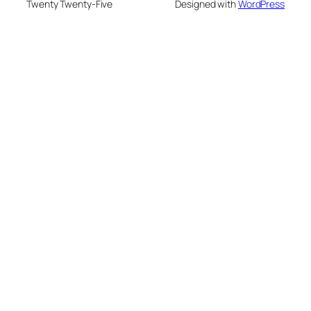
Twenty Twenty-Five
Designed with
WordPress