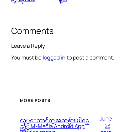
Comments
Leave a Reply
You must be
logged in
to post a comment.
MORE POSTS
June
လုပ္ေဆာင္ခ်က္ အသစ္မ်ား ပါဝင္သ
23,
ည့္ M-Media Android App
Version အသစ္