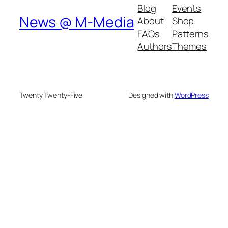
Blog
Events
News @ M-Media
About
Shop
FAQs
Patterns
Authors
Themes
Twenty Twenty-Five
Designed with
WordPress