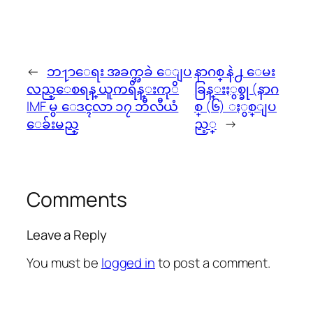
←
ဘ႑ာေရး အခက္အခဲ ေျပ
နာဂစ္ နဲ႕ ေမး
လည္ေစရန္ ယူကရိန္းကုိ
ခြန္းႏွစ္ခု (နာဂ
IMF မွ ေဒၚလာ ၁၇ ဘီလီယံ
စ္ (၆) ႏွစ္ျပ
ေခ်းမည္
ည့္
→
Comments
Leave a Reply
You must be
logged in
to post a comment.