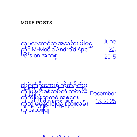
MORE POSTS
June
လုပ္ေဆာင္ခ်က္ အသစ္မ်ား ပါဝင္သ
23,
ည့္ M-Media Android App
Version အသစ္
2015
မြောက်ဦးဆေးရုံ တိုက်ခိုက်မှု
ကို မြန်မာစစ်တပ်က သတင်း
December
ထုတ်ပြန်ရာတွင် အစ္စရေး
13, 2025
ကဲ့သို့ မမှန်၀ါဒဖြန့် နည်းလမ်း
ကို အသုံးပြု