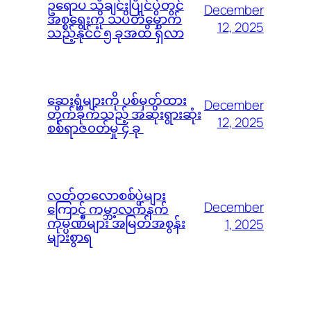
ဥရောပ သီချင်းပြိုင်ပွဲတွင်
December
အစ္စရေးကို သပိတ်မှောက်
12, 2025
သည့်နိုင်ငံ ၅ ခုအထိ ရှိလာ
ဆေးရုံများကို ပစ်မှတ်ထား
December
တိုက်ခိုက်သည့် အဆိုးရွားဆုံး
12, 2025
စစ်ရာဇ၀တ်မှု ၄ ခု
လတ်တလောစစ်ပွဲများ
December
ကြောင့် ကမ္ဘာ့လက်နက်
ကုမ္ပဏီများ အမြတ်အစွန်း
1, 2025
များစွာရ