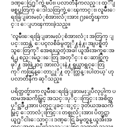
ဒဏ္ေငြ႐ုိက္ခဲ့ၿပီး၊ ပလာတီနီကလည္း ထုိျ
ဖစ္ရပ္အတြက္ ေဒါသထြက္ခဲ့ေၾကာင္း၊ လူမ်ိဳးေ
ရးခြဲျခားမႈပံုစံအားလံုးအား ႐ႈတ္ခ်ေၾကာ
င္း ေျပာၾကားခဲ့သည္။
“လူမ်ိဳးေရးခြဲျခားမႈပံုစံအားလံုး အတြက္ ျ
ပင္းထန္တဲ့ ေပၚလစီခ်မွတ္ဖုိ႔နဲ႔၊ အျပစ္ရွိတဲ့
သူေတြကုိ အေရးယူတဲ့အခါ ယူအီးအက္ဖ္ေအ
ရဲ႕ စည္းမ်ဥ္းေတြ အတုိင္း ေဆာင္ရြက္
ဖုိ႔ အဖြဲ႕၀င္ အားလံုးနဲ႔ ရွယ္ယာရွင္ေတြ
ကုိ ကၽြန္ေတာ္တုိ႔ တုိက္တြန္းပါတယ္” ဟု
ပလာတီနီက ဆုိသည္။
ပရိတ္သတ္မ်ားက လူမ်ိဳးေရးခြဲျခားမႈျပဳလုပ္ပါက ပ
ထမအႀကိမ္တြင္ အသင္းပုိင္းကြင္း အစိတ္အ
ပုိင္အခ်ိဳ႕အား ပိတ္ပင္ျခင္းႏွင့္ ဒုတိယအႀကိ
မ္တြင္ ေဘာလံုးကြင္း တစ္ခုလံုးအား ပိတ္ပင္ကာ
ယူ႐ုိငါးေသာင္း ဒဏ္ေငြ ခ်မွတ္ရန္ ယူအီးအ
က္ဖ္ေအက ၿပီးခဲ့သည့္ႏွစ္တြင္ သတ္မွတ္ခဲ့သည္။