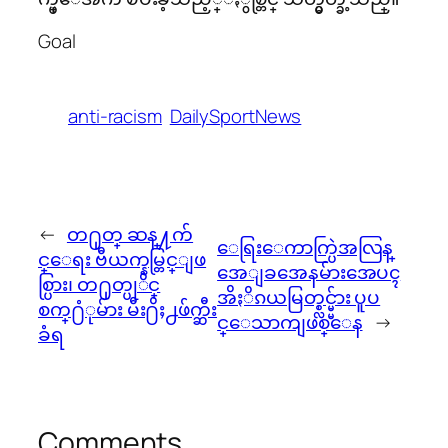
Goal
anti-racism
DailySportNews
←
တ႐ုတ္ ဆန္႔က်
ေရြးေကာက္ပြဲအလြန္
င္ေရး ဗီယက္နမ္တြင္ျဖ
အေျခအေနမ်ားအေပၚ
စ္ပြား၊ တ႐ုတ္ပုိင္
အိႏိၵယမြတ္စ္လင္မ္မ်ား ပူပ
စက္႐ံုမ်ား မီး႐ိႈ႕ဖ်က္ဆီး
င္ေသာကျဖစ္ေန
→
ခံရ
Comments