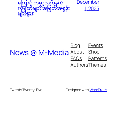
December
ကြောင့် ကမ္ဘာ့လက်နက်
ကုမ္ပဏီများ အမြတ်အစွန်း
1, 2025
များစွာရ
Blog
Events
News @ M-Media
About
Shop
FAQs
Patterns
Authors
Themes
Twenty Twenty-Five
Designed with
WordPress