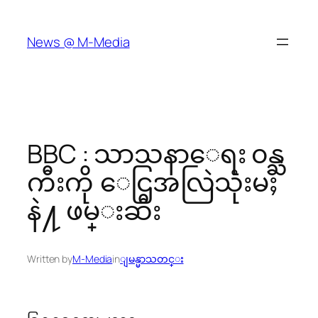
Skip
to
News @ M-Media
content
BBC : သာသနာေရး ၀န္ႀ
ကီးကို ေငြအလြဲသုံးမႈ
နဲ႔ ဖမ္းဆီး
Written by
M-Media
in
ျမန္မာသတင္း