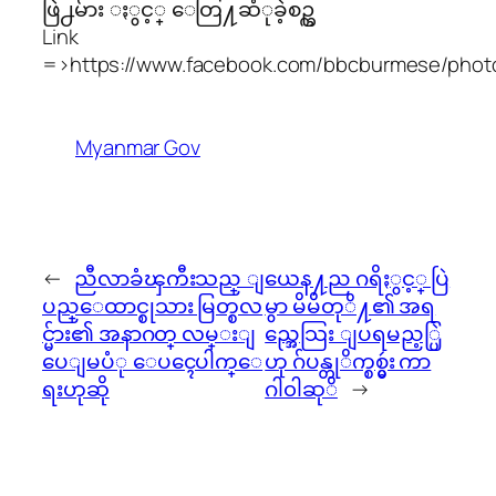
ဖြဲ႕မ်ား ႏွင့္ ေတြ႔ဆံုခဲ့စဥ္က
Link
=>https://www.facebook.com/bbcburmese/phot
Myanmar Gov
←
ညီလာခံၾကီးသည္ ျ
ယေန႔ည ဂရိႏွင့္ ပြဲ
ပည္ေထာင္စုသား မြတ္စလ
မွာ မိမိတုိ႔၏ အရ
င္မ်ား၏ အနာဂတ္ လမ္းျ
ည္အေသြး ျပရမည့္ပြဲ
ပေျမပံု ေပၚေပါက္ေ
ဟု ဂ်ပန္တုိက္စစ္မွဴး ကာ
ရးဟုဆို
ဂါ၀ါဆုိ
→