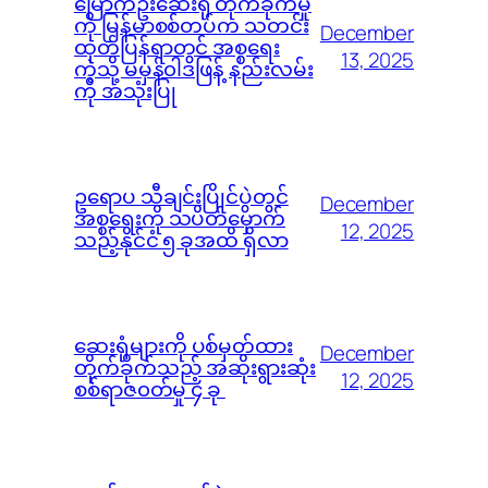
မြောက်ဦးဆေးရုံ တိုက်ခိုက်မှု
ကို မြန်မာစစ်တပ်က သတင်း
December
ထုတ်ပြန်ရာတွင် အစ္စရေး
13, 2025
ကဲ့သို့ မမှန်၀ါဒဖြန့် နည်းလမ်း
ကို အသုံးပြု
ဥရောပ သီချင်းပြိုင်ပွဲတွင်
December
အစ္စရေးကို သပိတ်မှောက်
12, 2025
သည့်နိုင်ငံ ၅ ခုအထိ ရှိလာ
ဆေးရုံများကို ပစ်မှတ်ထား
December
တိုက်ခိုက်သည့် အဆိုးရွားဆုံး
12, 2025
စစ်ရာဇ၀တ်မှု ၄ ခု