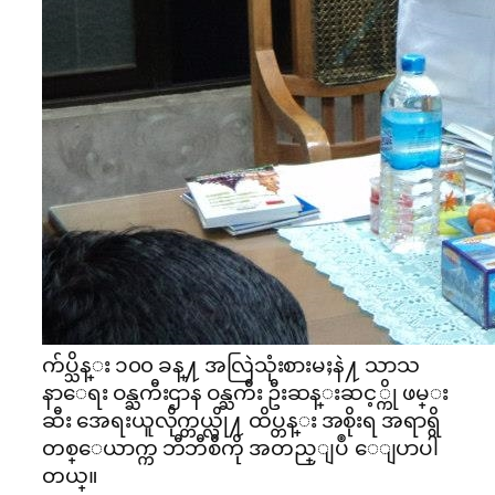
က်ပ္သိန္း ၁၀၀ ခန္႔ အလြဲသုံးစားမႈနဲ႔ သာသ
နာေရး ဝန္ႀကီးဌာန ဝန္ႀကီး ဦးဆန္းဆင့္ကို ဖမ္း
ဆီး အေရးယူလိုက္တယ္လို႔ ထိပ္တန္း အစိုးရ အရာရွိ
တစ္ေယာက္က ဘီဘီစီကို အတည္ျပဳ ေျပာပါ
တယ္။