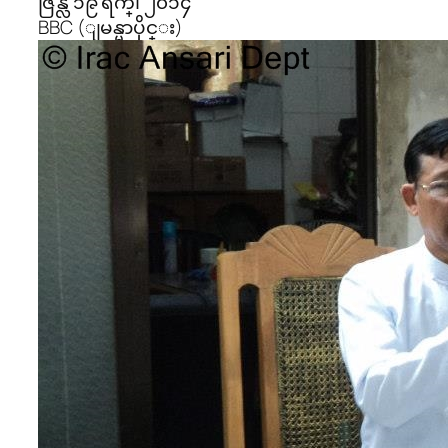
ဇြန္လ ၁၉ ရက္၊ ၂၀၁၄
BBC (ျမန္မာပိုင္း)