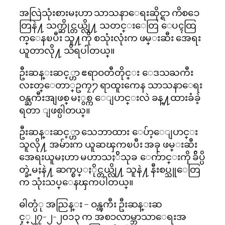
အလြဲသုံးစားမႈဟာ သာသနာေရးဆိုင္ရာ ကိစၥေ
တြနဲ႔ သက္ဆိုင္တယ္လို႔ သတင္းေတြ ေပၚထြ
က္ေနၿပီး သူ႔ကို စသုံးလုံးက ဖမ္းဆီး အေရး
ယူတာလို႔ သိရပါတယ္။
ဦးဆန္းဆင့္ဟာ ဧရာဝတီတိုင္း ေဒသႀကီး
လႊတ္ေတာ္ဥကၠ႒ ရာထူးကေန သာသနာေရး
ဝန္ႀကီးအျဖစ္ မႏွစ္က ေျပာင္းလဲ ခန္႔ထားခံခဲ့
ရတာ ျဖစ္ပါတယ္။
ဦးဆန္းဆင့္ဟာ သေဘာထား ေပ်ာ့ေျပာင္း
သူလို႔ အမ်ားက ယူဆၾကၿပီး အခု ဖမ္းဆီး
အေရးယူမႈဟာ မဟာသႏၲိသုခ ေက်ာင္းကို ခ်ိပ္ပိ
တ္ခဲ့မႈနဲ႔ ဆက္စပ္ႏိုင္တယ္လို႔ သူနဲ႔ နီးစပ္သူေတြ
က သုံးသပ္ေနၾကပါတယ္။
ဓါတ္ပံု အညြန္း – ဝန္ၾကီး ဦးဆန္းဆ
င့္၂၇-၂-၂၀၁၃ က အစၥလာမ္ဘာသာေရးအ