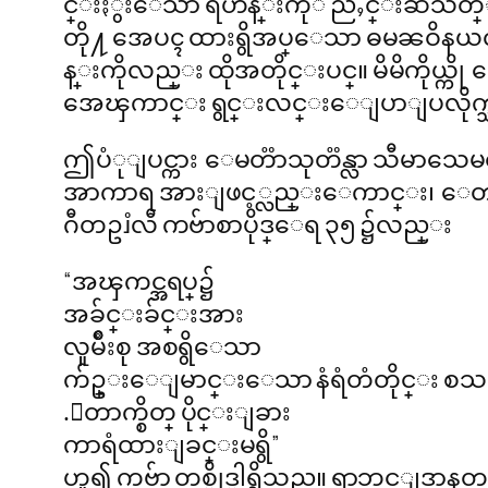
င္းႏွီးေသာ ရဟန္းကိုိ ညႇင္းဆဲသတ္ျဖတ္
တို႔ အေပၚ ထားရွိအပ္ေသာ ဓမၼဝိနယလာ 
န္းကိုလည္း ထိုအတိုင္းပင္။ မိမိကိုယ္ကို
အေၾကာင္း ရွင္းလင္းေျပာျပလိုက္သည္
ဤပံုျပင္ကား ေမတၱာသုတၱန္လာ သီမာသေမၻ
အာကာရ အားျဖင့္လည္းေကာင္း၊ ေတာ္ေ
ဂီတဥၨလီ ကဗ်ာစာပိုဒ္ေရ ၃၅ ၌လည္း
“အၾကင္အရပ္၌
အခ်င္းခ်င္းအား
လူမ်ိဳးစု အစရွိေသာ
က်ဥ္းေျမာင္းေသာ နံရံတံတိုင္း စသည္
.ေတာက္စိတ္ ပိုင္းျခား
ကာရံထားျခင္းမရွိ”
ဟူ၍ ကဗ်ာ တစ္ပိုဒ္ပါရွိသည္။ ရာဘင္ျဒာန