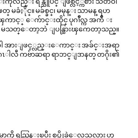
ကိုလည္း ရန္သူပင္ ျဖစ္လင့္ကစား သတၱဝါ
ိုင္။ မခ်စ္ခင္၊ မမုန္း သာမန္ ရဟ
ကာင့္ ေက်ာင္းထိုင္ ပုဂၢိဳလ္က အက်ိဳ း
မွ် မသတ္ေတာ့ဘဲ ျပန္သြားၾကေတာ့သည္။
္သတၱဝါ အားျဖင့္လည္းေကာင္း အခ်င္းအရာ
ဂၤါလီ ကဗ်ာဆရာ ရာဘင္ျဒာနတ္ တဂိုး၏
ကို ရည္ညြန္းၿပီး စပ္ဆိုခဲ့ေလသလား ဟု