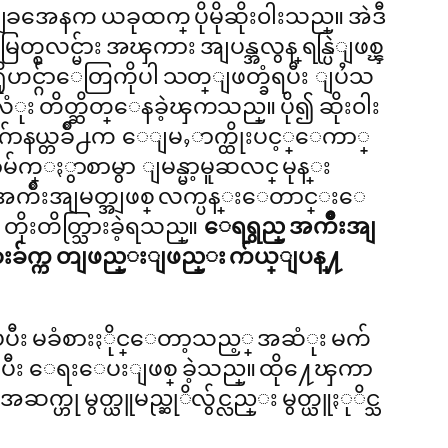
ေနက ယခုထက္ ပိုမိုဆိုး၀ါးသည္။ အဲဒီ
 မြတ္စလင္မ်ား အၾကား အျပန္အလွန္ ရန္ပြဲျဖစ္ၾ
ဟင္ဂ်ာေတြကိုပါ သတ္ျဖတ္ခံရပီး ျပႆသ
ုး တိတ္ဆိတ္ေနခဲ့ၾကသည္။ ပို၍ ဆိုး၀ါး
 ဂ်ာနယ္တခ်ိဳ႕က ေျမႇာက္ထိုးပင့္ေကာ္
မ်က္ႏွာစာမွာ ျမန္မာ့မူဆလင္ မုန္း
ေလာ အက်ိဳးအျမတ္အျဖစ္ လက္ပန္းေတာင္းေ
ုးတိတ္သြားခဲ့ရသည္။
ေရရွည္ အက်ိဳးအျ
နားခ်က္က တျဖည္းျဖည္း က်ယ္ျပန္႔
ရၿပီး မခံစားႏိုင္ေတာ့သည့္ အဆံုး မက်
းၿပီး ေရးေပးျဖစ္ ခဲ့သည္။ ထို႔ေၾကာ
္ဟု မွတ္ယူမည္ဆုိလွ်င္လည္း မွတ္ယူႏုိင္သ