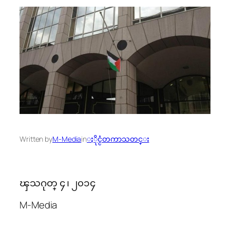
Written by
M-Media
in
ႏိုင္ငံတကာသတင္း
ၾသဂုတ္ ၄ ၊ ၂၀၁၄
M-Media