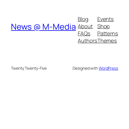
Blog
Events
News @ M-Media
About
Shop
FAQs
Patterns
Authors
Themes
Twenty Twenty-Five
Designed with
WordPress