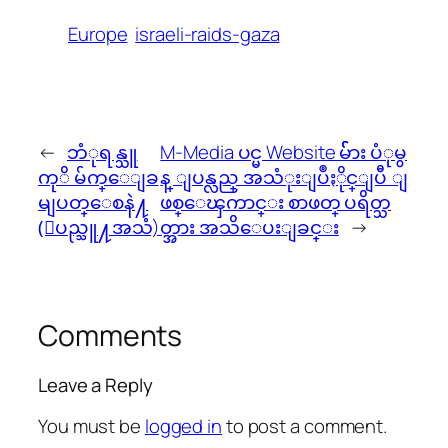
Europe
israeli-raids-gaza
←
ဘံုရန္သူ
M-Media ပင္မ Website မ််ား ပံုမွ
ကုိ မ်က္ေျခ
န္ ျပန္လည္ အသံုးျပဳႏိုင္ျပီ ျ
မျပတ္ေစနဲ႔
ဖစ္ေၾကာင္း စာဖတ္ ပရိတ္သ
(ျပည္သူ႔အသံ)
တ္အား အသိေပးျခင္း
→
Comments
Leave a Reply
You must be
logged in
to post a comment.