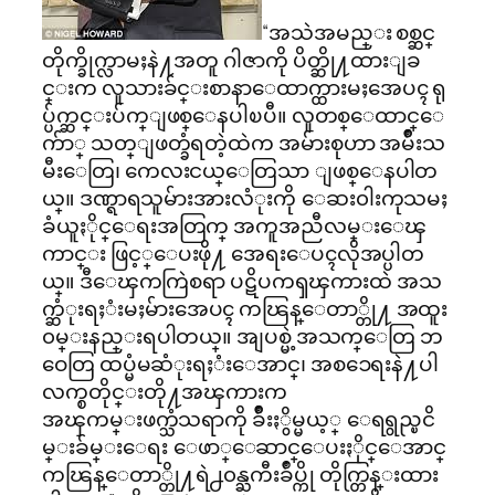
“အသဲအမည္း စစ္ဆင္
တိုက္ခိုက္လာမႈနဲ႔အတူ ဂါဇာကို ပိတ္ဆို႔ထားျခ
င္းက လူသားခ်င္းစာနာေထာက္ထားမႈအေပၚ ရု
ပ္ပ်က္ဆင္းပ်က္ျဖစ္ေနပါၿပီ။ လူတစ္ေထာင္ေ
က်ာ္ သတ္ျဖတ္ခံရတဲ့ထဲက အမ်ားစုဟာ အမ်ဳိးသ
မီးေတြ၊ ကေလးငယ္ေတြသာ ျဖစ္ေနပါတ
ယ္။ ဒဏ္ရာရသူမ်ားအားလံုးကို ေဆး၀ါးကုသမႈ
ခံယူႏိုင္ေရးအတြက္ အကူအညီလမ္းေၾ
ကာင္း ဖြင့္ေပးဖို႔ အေရးေပၚလိုအပ္ပါတ
ယ္။ ဒီေၾကကြဲစရာ ပဋိပကၡၾကားထဲ အသ
က္ဆံုးရႈံးမႈမ်ားအေပၚ ကၽြန္ေတာ္တို႔ အထူး
၀မ္းနည္းရပါတယ္။ အျပစ္မဲ့အသက္ေတြ ဘ
ဝေတြ ထပ္မံမဆံုးရႈံးေအာင္၊ အစၥေရးနဲ႔ပါ
လက္စတိုင္းတို႔အၾကားက
အၾကမ္းဖက္သံသရာကို ခ်ဳိးႏွိမ္မယ့္ ေရရွည္ၿငိ
မ္းခ်မ္းေရး ေဖာ္ေဆာင္ေပးႏိုင္ေအာင္
ကၽြန္ေတာ္တို႔ရဲ႕၀န္ႀကီးခ်ဳပ္ကို တိုက္တြန္းထား