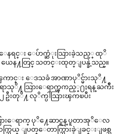
ူညီေနရင္း ေပ်ာက္ဆံုးသြားခဲ့သည့္ ထုိ
္းက ယေန႔တြင္ သတင္းထုတ္ျပန္ခဲ့သည္။
ိေၾကာင္း ေဒသခံ အာဏာပုိင္မ်ားသုိ႔
ေနရာသုိ႔ သြားေရာက္ၾကည့္႐ႈရန္ ႀကိဳး
ဴး ၂ ဦးတုိ႔ လုိက္ပါသြားၾကၿပီး
ာသြားေရာက္ ပုိ႔ေဆာင္ရန္ ပူတာအုိေလ
ဆက္သြယ္ ျပတ္ေတာက္သြားခဲ့ျခင္းျဖစ္သ