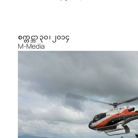
စက္တင္ဘာ ၃၀ ၊ ၂၀၁၄
M-Media