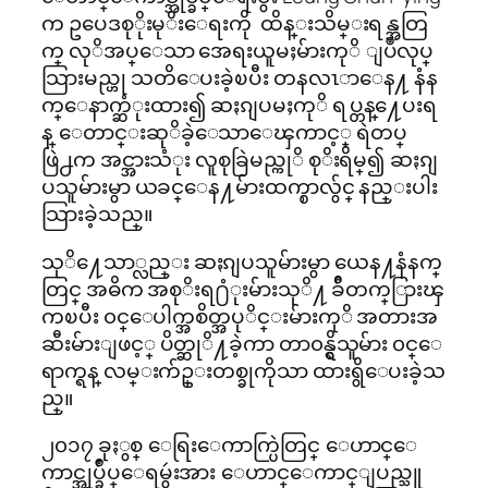
က ဥပေဒစုိုးမုိးေရးကို ထိန္းသိမ္းရန္အတြ
က္ လုိအပ္ေသာ အေရးယူမႈမ်ားကုိ ျပဳလုပ္
သြားမည္ဟု သတိေပးခဲ့ၿပီး တနလၤာေန႔ နံန
က္ေနာက္ဆံုးထား၍ ဆႏၵျပမႈကုိ ရပ္တန္႔ေပးရ
န္ ေတာင္းဆုိခဲ့ေသာေၾကာင့္ ရဲတပ္
ဖြဲ႕က အင္အားသံုး လူစုခြဲမည္ကုိ စုိးရိမ္၍ ဆႏၵျ
ပသူမ်ားမွာ ယခင္ေန႔မ်ားထက္စာလွ်င္ နည္းပါး
သြားခဲ့သည္။
သုိ႔ေသာ္လည္း ဆႏၵျပသူမ်ားမွာ ယေန႔နံနက္
တြင္ အဓိက အစုိးရ႐ံုးမ်ားသုိ႔ ခ်ီတက္ြားၾ
ကၿပီး ၀င္ေပါက္အစိတ္အပုိင္းမ်ားကုိ အတားအ
ဆီးမ်ားျဖင့္ ပိတ္ဆုိ႔ခဲ့ကာ တာ၀န္ရွိသူမ်ား ၀င္ေ
ရာက္ရန္ လမ္းက်ဥ္းတစ္ခုကိုသာ ထားရွိေပးခဲ့သ
ည္။
၂၀၁၇ ခုႏွစ္ ေရြးေကာက္ပြဲတြင္ ေဟာင္ေ
ကာင္အုပ္ခ်ဳပ္ေရမွဴးအား ေဟာင္ေကာင္ျပည္သူ