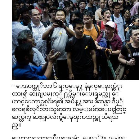
– ေအာက္တုိဘာ ၆ ရက္ေန႔ နံနက္ေနာက္ဆံုး
ထား၍ ဆႏၵျပမႈကုိ ႐ုပ္သိမ္းေပးရမည္ဟု ေ
ဟာင္ေကာင္အစုိးရ၏ အမိန္႔အား ဖီဆန္ကာ ဒီမုိ
ကေရစီလုိလားသူမ်ားက လမ္းမမ်ားေပၚတြင္
ဆက္လက္ ဆႏၵျပလ်က္ရွိေနၾကသည္ဟု သိရသ
ည္။
ေဟာင္ေကာင္အုပ္ခ်ဳပ္ေရးမွဴး Leung Chun-ying