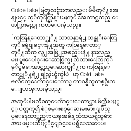
Colde Lake မြတ္စလင္မ်ားကလည္း မိမိတုိ႔အေ
နျဖင့္ ထုိတုိက္တြန္းမႈကုိ အေကာင္အထည္ ေ
ဖာ္သြားမည္ဟု ကတိေပးခဲ့သည္။
`ကၽြန္ေတာ္တုိ႔ သာသနာရဲ႕ တန္ဖုိးေတြ
ကုိ မွ်ေ၀ျခင္းနဲ႔အတူ ကၽြန္ေတာ္
တုိ႔ဆီက လူ႕အဖြဲ႕အစည္းနဲ႔ နားလည္
မႈ၊ ပူးေပါင္းေဆာင္ရြက္မႈ တံတားေတြကုိ
ခုိင္ၿမဲေအာင္တည္ေဆာက္ဖုိ႔က ကၽြန္ေ
တာ္တုိ႔ရဲ႕ ရည္ရြယ္ခ်က္ပါပဲ´ ဟု Cold Lake
ဗလီ၀တ္ေက်ာင္းေတာ္မွ တာ၀န္ရွိသူတစ္ဦးက
ေျပာၾကားခဲ့သည္။
အဆုိပါဗလီ၀တ္ေက်ာင္းေတာ္အား ဖ်က္ဆီးမႈႏွ
င့္ ပတ္သက္၍ စံုစမ္းစစ္ေဆးမႈမ်ား ျပဳလု
ပ္ေနေသာ္လည္း ယခုအခ်ိန္ သံသယရွိသူမ်ား
အား ဖမ္းဆီးႏုိင္ျခင္း မရွိေသးေပ။