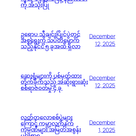
ကို အသုံးပြု
ဥရောပ သီချင်းပြိုင်ပွဲတွင်
December
အစ္စရေးကို သပိတ်မှောက်
12, 2025
သည့်နိုင်ငံ ၅ ခုအထိ ရှိလာ
ဆေးရုံများကို ပစ်မှတ်ထား
December
တိုက်ခိုက်သည့် အဆိုးရွားဆုံး
12, 2025
စစ်ရာဇ၀တ်မှု ၄ ခု
လတ်တလောစစ်ပွဲများ
December
ကြောင့် ကမ္ဘာ့လက်နက်
ကုမ္ပဏီများ အမြတ်အစွန်း
1, 2025
များစွာရ