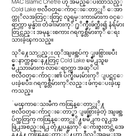
MAC Islamic Cnetre ဟု အမည္ေပးထာသည့္
Cold Lake ဗလီ၀တ္ေက်ာင္းေတာ္ကုိ ေအာ
က္တုိလအတြင္းတြင္ လူရမ္းကားမ်ားက ၀င္ေ
ရာက္ကာ မွန္မ်ား၊ တံခါးမ်ားကုိ ႐ုိက္ခ်ိဳးဖ်က္ဆီး၍ နံရံမ်ား
တြင္လည္း အမုန္းစကား ဂရက္ဖစ္တီမ်ားကုိ ေရး
သားခဲ့ၾကသည္။
သုိ႔ေသာ္လည္း ထုိအျဖစ္အပ်က္ ျဖစ္ပြားၿပီး
ေနာက္တစ္ေန႔တြင္ Cold Lake ၿမိဳ႕သူၿ
မိဳ႕သားမ်ားက လာေရာက္ကာ အဆုိပါ
ဗလီ၀တ္ေက်ာင္း၏ ပ်က္စီးမႈမ်ားကုိ ျပင္ဆင္ေ
ပးခဲ့ၿပီး၊ ဂရက္ဖစ္တီမ်ားကုိလည္း ဖ်က္ေပးခဲ့ၾ
ကသည္။
`မၾကာေသးမီက ကၽြန္ေတာ္တုိ႔
ဗလီ၀တ္ေက်ာင္းေတာ္မွာ ျဖစ္ပြားခဲ့တဲ့ အျဖစ္အ
ပ်က္အတြက္ ကၽြန္ေတာ္တုိ႔ၿမိဳ႕က လူ႕အ
ဖြဲ႕အစည္းရဲ႕ တုံ႔ျပန္မႈကုိ ေက်းဇူးတင္တဲ့အေ
န႔နဲ႔ ကၽြန္ေတာ္တုိ႔ဟာ ဒီလုိအခမ္းအ