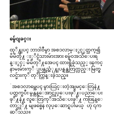
မွ်ေ၀ျခင္း
ထုိ႔ျပင္ ဘာဒါ၀ီမွာ အစၥလာမ္ႏွင့္ပတ္သက္၍
မိမိတို႔ ႏုိင္ငံသားမ်ားအား မွ်ေ၀အသိေပးရ
န္ႏွင့္ မိမိတုိ႔အေပၚ ထားရွိခဲ့သည့္ ၾကင္
နာမႈမ်ားကုိ ျပန္လည္တံု႔ျပန္ရန္အတြက္လည္း မြတ္စ
လင္မ်ားကုိ တုိက္တြန္းခဲ့သည္။
`အစၥလာမ္အေပၚ မွားယြင္းတဲ့အျမင္ေတြနဲ႔
ပတ္သက္ၿပီး မွန္ကန္ေအာင္လုပ္ေပးဖုိ႔၊ ပညာေပး
ဖုိ႔နဲ႔ လူေတြကုိအသိေပးဖုိ႔ ကၽြန္ေ
တာ္တုိ႔ မျဖစ္မေန လုပ္ေဆာင္ရပါမယ္´ ဟု ၎က
ဆုိသည္။