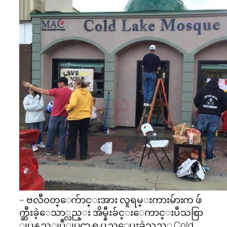
– ဗလီ၀တ္ေက်ာင္းအား လူရမ္းကားမ်ားက ဖ်
က္ဆီးခဲ့ေသာ္လည္း အိမ္နီးခ်င္းေကာင္းပီသစြာ
ျပန္လည္ျပဳျပင္ကာ ရပ္တည္ေပးခဲ့သည့္ Cold