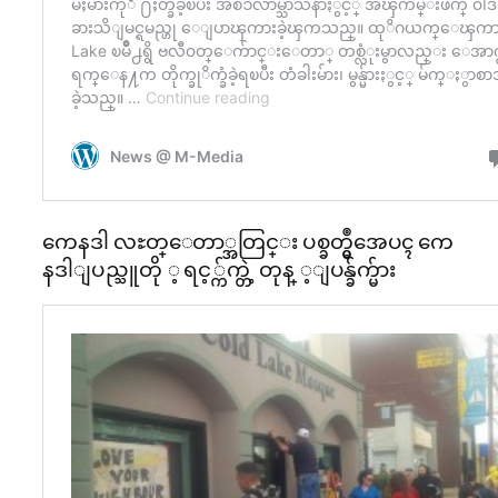
ကေနဒါ လႊတ္ေတာ္အတြင္း ပစ္ခတ္မွဳအေပၚ ကေ
နဒါျပည္သူတို ့ ရင့္က်က္တဲ့ တုန္ ့ျပန္ခ်က္မ်ား