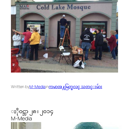
Written by
M-Media
in
ကမာၻ႔မြတ္စလင္ သတင္းမ်ား
ႏိုဝင္ဘာ ၂၈ ၊ ၂၀၁၄
M-Media