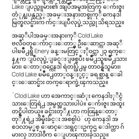
Lake ျပည္သူမ်ား၏ အျပဳအမူအတြက္ ေက်းဇူး
တံု႔ျပန္သည့္ အခမ္းအနားတစ္ခုကုိ ကေနဒါ
မြတ္စလင္မ်ားက က်င္းပျပဳလုပ္ခဲ့သည္ဟု သိရသည္။
အဆုိပါအခမ္းအနားကုိ Cold Lake
ဗလီ၀တ္ေက်ာင္းေတာ္မွ ဦးေဆာင္ကာ အဆုိ
ပါၿမိဳ႕ရွိ Enery ခန္းမတြင္ ႏို၀င္ဘာ ၂၃ ရက္ေ
န႔က ျပဳလုပ္ခဲ့ျခင္းျဖစ္ၿပီး ၿမိဳ႕သူၿမိဳ႕သား
မ်ား၊ ေတာ္၀င္ကေနဒါ ရဲတပ္ဖြဲ႕မွ တာ၀န္ရွိသူမ်ား၊
Cold Lake ၿမိဳ႕ေတာ္၀န္ႏွင့္ ခရစ္ယာန္ ေခါ
င္းေဆာင္မ်ား တက္ေရာက္ခဲ့ၾကသည္။
`Clod Lake ဟာ အေကာင္းဆံုး ကေနဒါႏုိင္ငံ
သားေတြရဲ႕ အမွတ္အသားပါပဲ။ ေက်းဇူး အထူး
တင္ရွိပါတယ္။ ခင္ဗ်ားတုိ႔ဟာ ကၽြန္ေတာ္
တုိ႔ရဲ႕ အိမ္နီးခ်င္း အစစ္ပါပဲ´ ဟု ကေနဒါ အ
စၥလာမ့္မစ္ ေဖာင္ေဒးရွင္းဥကၠဌ ေဒါက္တာ ဂ်
မားလ္ ဘာဒါ၀ီက ေျပာၾကားခဲ့သည္။