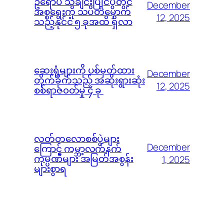
ဥရောပ သီချင်းပြိုင်ပွဲတွင်
December
အစ္စရေးကို သပိတ်မှောက်
12, 2025
သည့်နိုင်ငံ ၅ ခုအထိ ရှိလာ
ဆေးရုံများကို ပစ်မှတ်ထား
December
တိုက်ခိုက်သည့် အဆိုးရွားဆုံး
12, 2025
စစ်ရာဇ၀တ်မှု ၄ ခု
လတ်တလောစစ်ပွဲများ
December
ကြောင့် ကမ္ဘာ့လက်နက်
ကုမ္ပဏီများ အမြတ်အစွန်း
1, 2025
များစွာရ