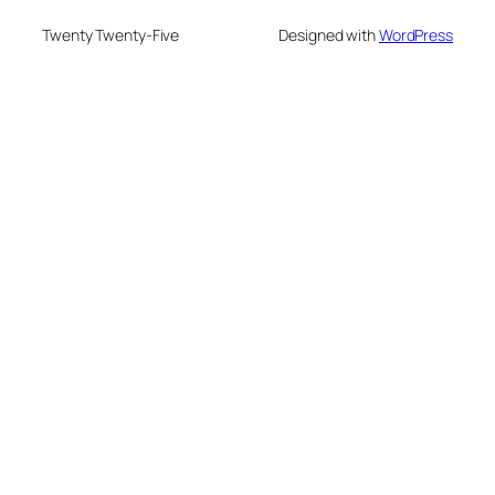
Twenty Twenty-Five
Designed with
WordPress