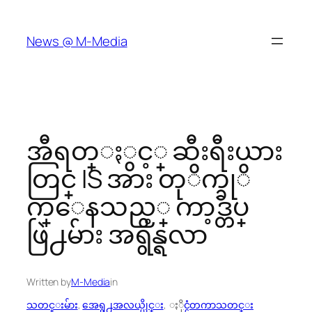
Skip
to
News @ M-Media
content
အီရတ္ႏွင့္ ဆီးရီးယား
တြင္ IS အား တုိက္ခုိ
က္ေနသည့္ ကာ့ဒ္တပ္
ဖြဲ႕မ်ား အရွိန္ရလာ
Written by
M-Media
in
သတင္းမ်ား
, 
အေရွ႕အလယ္ပိုင္း
, 
ႏိုင္ငံတကာသတင္း