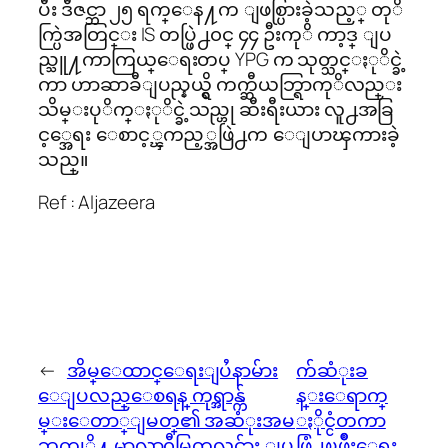
ပီး ဒီဇင္ဘာ ၂၅ ရက္ေန႔က ျဖစ္ပြားခဲ့သည့္ တုိ
က္ပြဲအတြင္း IS တပ္ဖြဲ႕၀င္ ၄၄ ဦးကုိ ကာ့ဒ္ ျပ
ည္သူ႔ကာကြယ္ေရးတပ္ YPG က သုတ္သင္ႏုိင္ခဲ့
ကာ ဟာဆာခီျပည္နယ္ရွိ ကက္ဆီယဘ္ရြာကုိလည္း
သိမ္းပုိက္ႏုိင္ခဲ့သည္ဟု ဆီးရီးယား လူ႕အခြ
င့္အေရး ေစာင့္ၾကည့္အဖြဲ႕က ေျပာၾကားခဲ့
သည္။
Ref : Aljazeera
←
အိမ္ေထာင္ေရးျပႆနာမ်ား
က်ဆံုးခ
ေျပလည္ေစရန္ ကုရ္အာန္က်
န္းေရာက္
မ္းေတာ္ျမတ္၏ အဆံုးအမ
ႏိုင္ငံတကာ
ဘက္သုိ႔ မာလာ၀ီမြတ္စလင္မ်ား ျပ
ဖြံ႕ၿဖိဳးေရး