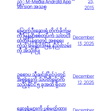
23,
ည့္ M-Media Android App
Version အသစ္
2015
မြောက်ဦးဆေးရုံ တိုက်ခိုက်မှု
ကို မြန်မာစစ်တပ်က သတင်း
December
ထုတ်ပြန်ရာတွင် အစ္စရေး
13, 2025
ကဲ့သို့ မမှန်၀ါဒဖြန့် နည်းလမ်း
ကို အသုံးပြု
ဥရောပ သီချင်းပြိုင်ပွဲတွင်
December
အစ္စရေးကို သပိတ်မှောက်
12, 2025
သည့်နိုင်ငံ ၅ ခုအထိ ရှိလာ
ဆေးရုံများကို ပစ်မှတ်ထား
December