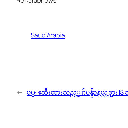
Ref:arabnews
SaudiArabia
←
ဖမ္းဆီးထားသည့္ ဂ်ပန္ဂ်ာနယ္လစ္အား IS