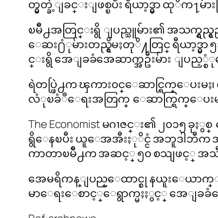
တ္မွတ္ခဲ့ျခင္းျဖစ္ၿပီး ရီယာ့ဒ္မွာ ထုိ
ၿမိဳ႕အတြင္းရွိ ျပည္သူမ်ား၏ အသက္ရွ
ေဆး႐ံုမ်ားတည္ရွိမႈတုိ႔တြင္ ရီယာ့ဒ္မွ
င္းရွိ အေျခခံအေဆာက္အဦးမ်ား ျပည့္စံ
ရဲတပ္ဖြဲ႕က ၾကား၀င္ေဆာင္ရြက္ေပးမ
လံုၿခံဳေရးအတြက္ ေဆာက္ရြက္ေပးမႈတြင
The Economist မဂၢဇင္း၏ ၂၀၁၅ ခုႏွစ္ ေ
ရွိေနၿပီး ယူေအအီးႏုိင္ငံ အဘူဒါဘီက အဆင့
ကာတာၿမိဳ႕က အဆင့္ ၅၀ စသျဖင့္ အ
အေမရိကန္ျပည္ေထာင္စု နယူးေယာက္ႏွင့္ ေလာ့စ္
မာေရးေစာင့္ေရွာက္မႈႏွင့္ အေျခခံ