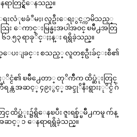
 ေနရာတြင္ရွိေနသည္။
ေရးလံုၿခံဳမႈ၊ လူဦးေရႏွင့္ကာမိသည့္
ေရအေသြး ေကာင္းမြန္မႈအပါအ၀င္ ၿမိဳ႕အတြ
.၅၃ ရာခုိင္ႏႈန္း ရရွိခဲ့သည္။
ယ္ေပးျခင္း စသည့္ လူတစ္ဦးခ်င္းစီ၏
္ငံ၏ ၿမိဳ႕ေတာ္ တုိက်ိဳက ထိပ္ဆံုးတြင္
က အဆင့္ ၄၉ႏွင့္ အင္ဒုိနီးရွားႏုိင္ငံ ဂ်
ထိပ္ဆံုး၌ရွိေနၿပီး ဇူးရစ္ခ်္ၿမိဳ႕ကမူ က်န္
င့္ ၁ ေနရာရရွိခဲ့သည္။