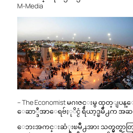
M-Media
– The Economist မဂၢဇင္းမွ ထုတ္ျပန္
ေဆာ္ဒီအာေရဗ်ႏုိင္ငံ ရီယာ့ဒ္ၿမိဳ႕က အဆ
ေဘးအကင္းဆံုးၿမိဳ႕အား သတ္မွတ္ရာတြင္ ဒ