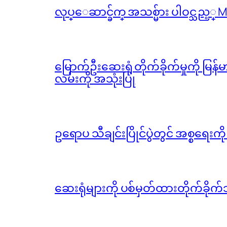
လုပ္ေဆာင္ခ်က္ အသစ္မ်ား ပါဝင္သည့္
မြောက်ဦးဆေးရုံ တိုက်ခိုက်မှုကို မြန
လမ်းကို အသုံးပြု
ဥရောပ သီချင်းပြိုင်ပွဲတွင် အစ္စရေးက
ဆေးရုံများကို ပစ်မှတ်ထားတိုက်ခိုက်သ