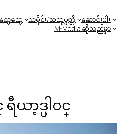
အထွေထွေ
သမိုင်း/အထုပ္ပတ္တိ
ဆောင်းပါး
M-Media ဆိုသည်မှာ
ယာ့ဒ္ပါ၀င္