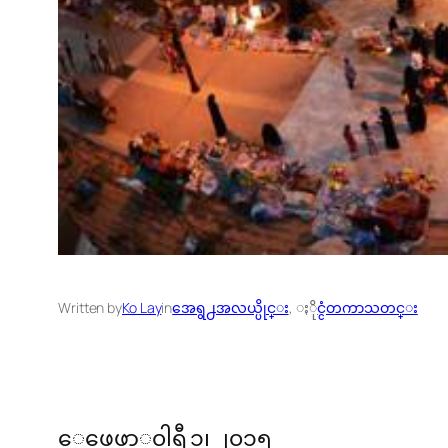
Written by
Ko Lay
in
အေရွ႕အလယ္ပိုင္း
, 
ႏိုင္ငံတကာသတင္း
ေဖေဖာ္၀ါရီ ၁၊ ၂၀၁၅