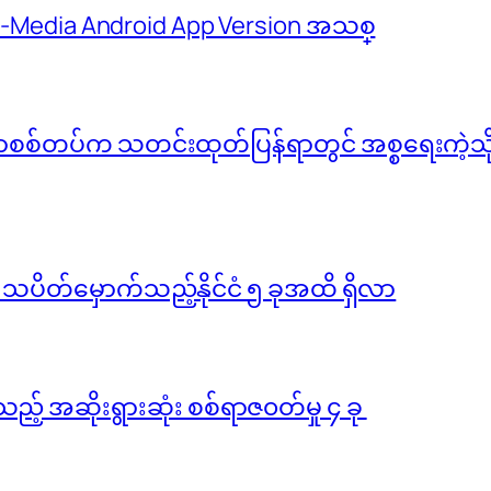
 M-Media Android App Version အသစ္
်မာစစ်တပ်က သတင်းထုတ်ပြန်ရာတွင် အစ္စရေးကဲ့သို့ 
ို သပိတ်မှောက်သည့်နိုင်ငံ ၅ ခုအထိ ရှိလာ
ည့် အဆိုးရွားဆုံး စစ်ရာဇ၀တ်မှု ၄ ခု