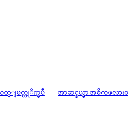
 သတ္ျဖတ္လုိက္ၿပီ
အာဆင္နယ္မွာ အဓိကဖလားတစ္လ