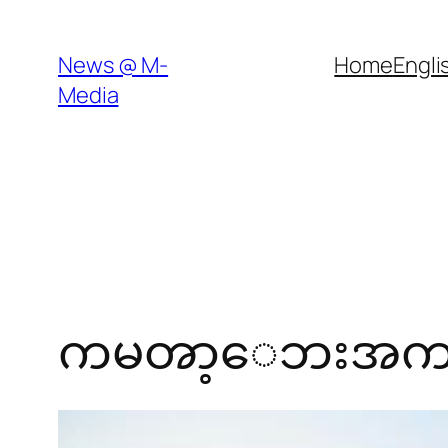
Skip
to
News @ M-
Home
Engli
content
Media
ကမၻာ့ေဘးအကင္းဆံ