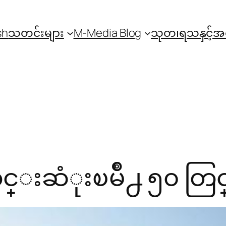
sh
သတင်းများ
M-Media Blog
သုတ၊ရသနှင့်
ုးၿမိဳ႕ ၅၀ တြင္ ရီ