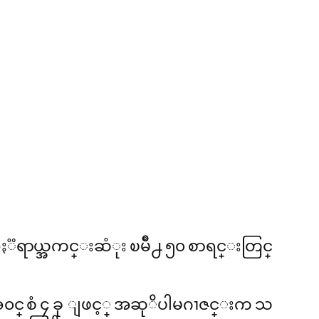
ၱရာယ္အကင္းဆံုး ၿမိဳ႕ ၅၀ စာရင္းတြင္
ါအ၀င္ စံ ၄ ခု ျဖင့္ အဆုိပါမဂၢဇင္းက သ