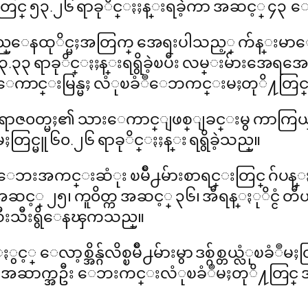
က႑မ်ားတြင္ ၅၃.၂၆ ရာခုိင္ႏႈန္းရခဲ့ကာ အဆင့္ ၄၃
ည္ရွည္ေနထုိင္မႈအတြက္ အေရးပါသည့္ က်န္းမာ
ာ ၅၃.၃၃ ရာခုိင္ႏႈန္းရရွိခဲ့ၿပီး လမ္းမ်ားအ
ုေကာင္းမြန္မႈ လံုၿခံဳေဘကင္းမႈတုိ႔တြင္ ၆၁
ႈ၊ ရာဇ၀တ္မႈ၏ သားေကာင္ျဖစ္ျခင္းမွ ကာကြ
္မူ ၆၀.၂၆ ရာခုိင္ႏႈန္း ရရွိခဲ့သည္။
ဘးအကင္းဆံုး ၿမိဳ႕မ်ားစာရင္းတြင္ ဂ်ပန္ႏုိင
္ ၂၅၊ ကူ၀ိတ္က အဆင့္ ၃၆၊ အီရန္ႏုိင္ငံ တီဟီရန္
သီးသီးရွိေနၾကသည္။
အိန္ဂ်လိစ္ၿမိဳ႕မ်ားမွာ ဒစ္ဂ်စ္တယ္လံုၿခံဳမႈတြင္ 
အေဆာက္အဦး ေဘးကင္းလံုၿခံဳမႈတုိ႔တြင္ အဆ