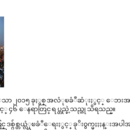
ေသာ ၂၀၁၅ ခုႏွစ္ အလံုၿခံဳဆံုးႏွင့္ ေဘးအႏ
င့္ ၄၆ ေနရာတြင္ ရပ္တည္ခဲ့သည္ဟု သိရသည္။
စ္ဂ်စ္တယ္လံုၿခံဳေရးႏွင့္ ခုိး၀ွက္မႈႏႈန္းအပ