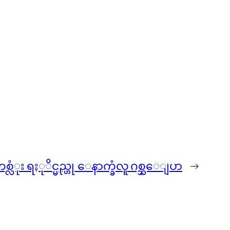
ံုး ရႏုိင္မည္ဟု ေနာက္ခံလူ ဂစ္ဘ္ေျပာ
→