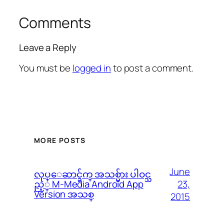
Comments
Leave a Reply
You must be
logged in
to post a comment.
MORE POSTS
June
လုပ္ေဆာင္ခ်က္ အသစ္မ်ား ပါဝင္သ
23,
ည့္ M-Media Android App
Version အသစ္
2015