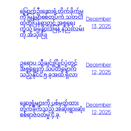
မြောက်ဦးဆေးရုံ တိုက်ခိုက်မှု
ကို မြန်မာစစ်တပ်က သတင်း
December
ထုတ်ပြန်ရာတွင် အစ္စရေး
13, 2025
ကဲ့သို့ မမှန်၀ါဒဖြန့် နည်းလမ်း
ကို အသုံးပြု
ဥရောပ သီချင်းပြိုင်ပွဲတွင်
December
အစ္စရေးကို သပိတ်မှောက်
12, 2025
သည့်နိုင်ငံ ၅ ခုအထိ ရှိလာ
ဆေးရုံများကို ပစ်မှတ်ထား
December
တိုက်ခိုက်သည့် အဆိုးရွားဆုံး
12, 2025
စစ်ရာဇ၀တ်မှု ၄ ခု