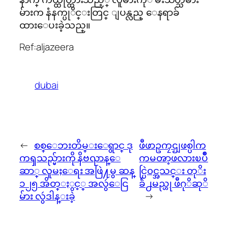
မ်ားက နံနက္ပုိင္းတြင္ ျပန္လည္ ေနရာခ်
ထားေပးခဲ့သည္။
Ref:aljazeera
dubai
←
စစ္ေဘးတိမ္းေရွာင္ ဒု
ဖီဖာဥကၠဌျဖစ္ပါက
ကၡသည္မ်ားကို နိဗၺာန္ေ
ကမၻာ့ဖလားၿပိဳ
ဆာ္ လူမႈေရး အဖြဲ႔မွ ဆန္
င္ပြဲ၀င္အသင္း တုိး
၁၂၅ အိတ္ႏွင့္ အလွဴေငြ
ခ်ဲ႕မည္ဟု ဖီဂုိဆုိ
မ်ား လွဴဒါန္းခဲ့
→