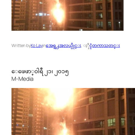
Written by
Ko Lay
in
အေရွ႕အလယ္ပိုင္း
, 
ႏိုင္ငံတကာသတင္း
ေဖေဖာ္၀ါရီ ၂၁၊ ၂၀၁၅
M-Media