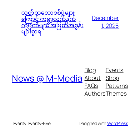
လတ်တလောစစ်ပွဲများ
December
ကြောင့် ကမ္ဘာ့လက်နက်
ကုမ္ပဏီများ အမြတ်အစွန်း
1, 2025
များစွာရ
Blog
Events
News @ M-Media
About
Shop
FAQs
Patterns
Authors
Themes
Twenty Twenty-Five
Designed with
WordPress