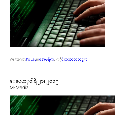
Written by
Ko Lay
in
အေမရိက
, 
ႏိုင္ငံတကာသတင္း
ေဖေဖာ္၀ါရီ ၂၁၊ ၂၀၁၅
M-Media