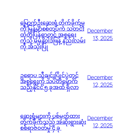
မြောက်ဦးဆေးရုံ တိုက်ခိုက်မှု
ကို မြန်မာစစ်တပ်က သတင်း
December
ထုတ်ပြန်ရာတွင် အစ္စရေး
13, 2025
ကဲ့သို့ မမှန်၀ါဒဖြန့် နည်းလမ်း
ကို အသုံးပြု
ဥရောပ သီချင်းပြိုင်ပွဲတွင်
December
အစ္စရေးကို သပိတ်မှောက်
12, 2025
သည့်နိုင်ငံ ၅ ခုအထိ ရှိလာ
ဆေးရုံများကို ပစ်မှတ်ထား
December
တိုက်ခိုက်သည့် အဆိုးရွားဆုံး
12, 2025
စစ်ရာဇ၀တ်မှု ၄ ခု