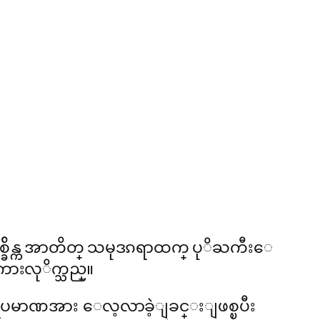
တစ္ခ်ိန္က အာတိတ္ သမုဒၵရာထက္ ပုိႀကီးေ
ကားလုိက္သည္။
ေရပမာဏအား ေလ့လာခဲ့ျခင္းျဖစ္ၿပီး