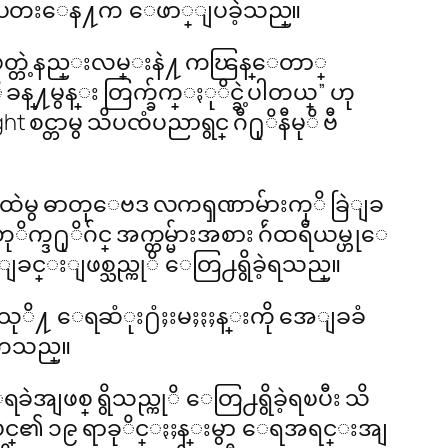
ာသာပေတးေန႔က ေဖာ္ျပခဲ့သည္။
တ္တဲ့နည္းလမ္းနဲ႔ ကၽြန္ေတာ္
္႔မွန္း တြက္ခ်က္ႏုိင္ခဲ့ပါတယ္” ဟု
င္တာမွ သိပၸံပညာရွင္ ဂီ႐ုိနီမုိ ဗီ
ိဳးထဲမွ ဓာတုေဗဒ လကၡဏာမ်ားကုိ ခြဲျခ
က္ဒ႐ုိဂ်င္ အက္တမ္မ်ားအစား ဂ်ဴထရီယမ္ဟုေ
ျခင္းျဖစ္သည္ကုိ ေတြ႕ရွိခဲ့ရသည္။
သုိ႔ ေရဆံုး႐ံႈးမႈႏႈန္းကို အေျခခံ
့ၾကသည္။
ျဖစ္ ရွိသည္ကုိ ေတြ႕ရွိခဲ့ရၿပီး သိ
ာျပင္၏ ၁၉ ရာခုိင္ႏႈန္းမွာ ေရအရင္းအျ