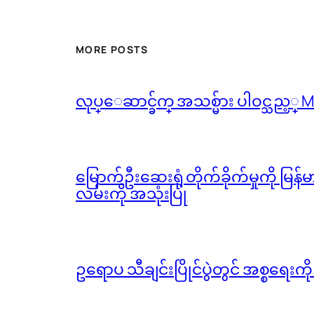
MORE POSTS
လုပ္ေဆာင္ခ်က္ အသစ္မ်ား ပါဝင္သည့္
မြောက်ဦးဆေးရုံ တိုက်ခိုက်မှုကို မြန
လမ်းကို အသုံးပြု
ဥရောပ သီချင်းပြိုင်ပွဲတွင် အစ္စရေးက