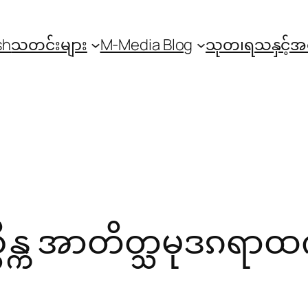
sh
သတင်းများ
M-Media Blog
သုတ၊ရသနှင့်
စ္ခ်ိန္က အာတိတ္သမုဒ