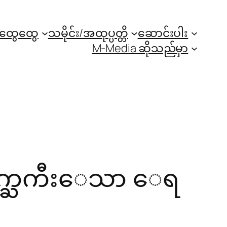
အထွေထွေ
သမိုင်း/အထုပ္ပတ္တိ
ဆောင်းပါး
M-Media ဆိုသည်မှာ
ၵရာထက္ႀကီးေသာ ေရ