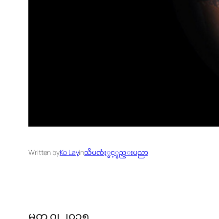
Written by
Ko Lay
in
သိပၸံႏွင့္နည္းပညာ
မတ္ ၇၊ ၂၀၁၅