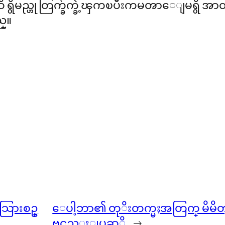
အထိ ရွိမည္ဟု တြက္ခ်က္ခဲ့ၾကၿပီးကမၻာေျမရွိ အ
္။
းသြားစဥ္
ေပါ့ဘာ၏ တုိးတက္မႈအတြက္ မိမိတ
ဗင္ပ္စ္နည္းျပဆုိ
→