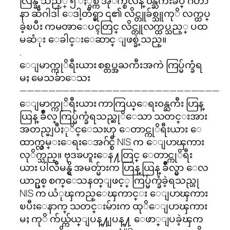
လြန္ခဲ့သည့္ ၅ ႏွစ္က အုိက္စလန္ ၀န္ႀကီးခ်ဳပ္ ဂ်ိဳဟာ
နာ ဆီဂါဒါ ေဒါ့တီရ္မွာ ၎၏ လိင္တူခ်စ္သူကုိ လက္ထပ္
ခဲ့ၿပီး ကမၻာေပၚတြင္ လိင္တူလက္ထပ္သည့္ ပထ
မဆံုး ေခါင္းေဆာင္ ျဖစ္ခဲ့သည္။
.
ေျမာက္ကုိရီးယား စစ္တပ္အႀကီးအကဲ ကြပ္မ်က္ခံရ
မႈ မေသခ်ာေသး
————————————————————————————
ေျမာက္ကုိရီးယား ကာကြယ္ေရး၀န္ႀကီး ဟြန္
ယြန္ ခ်ိဳလ္ ကြပ္မ်က္ခံရသည္ဆုိေသာ သတင္းအား
အတည္မျပဳႏုိင္ေသးဟု ေတာင္ကုိရီးယား ေ
ထာက္လွမ္းေရးေအဂ်င္စီ NIS က ေျပာၾကား
လုိက္သည္။ ဗုဒၶဟူးေန႔တြင္ ေတာင္ကုိရီး
ယား ပါလီမန္ရွိ အမတ္မ်ားက ဟြန္ ယြန္ ခ်ိဳလ္မွာ ေလ
ယာဥ္ပစ္ စက္ေသနတ္ျဖင့္ ကြပ္မ်က္ခံခဲ့ရသည္ဟု
NIS က ယံုၾကည္ေၾကာင္း ေျပာၾကား
ၿပီးေနာက္ သတင္းမ်ားက ထုိေျပာၾကား
မႈ ကုိ က်ယ္က်ယ္ျပန္႔ျပန္႔ ေဖာ္ျပခဲ့ၾက