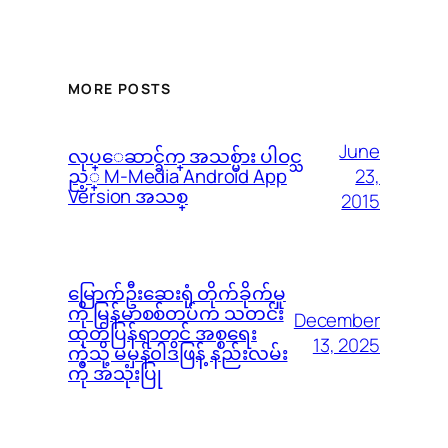
MORE POSTS
June
လုပ္ေဆာင္ခ်က္ အသစ္မ်ား ပါဝင္သ
23,
ည့္ M-Media Android App
Version အသစ္
2015
မြောက်ဦးဆေးရုံ တိုက်ခိုက်မှု
ကို မြန်မာစစ်တပ်က သတင်း
December
ထုတ်ပြန်ရာတွင် အစ္စရေး
13, 2025
ကဲ့သို့ မမှန်၀ါဒဖြန့် နည်းလမ်း
ကို အသုံးပြု