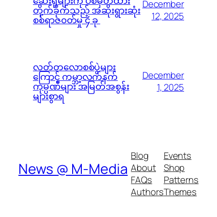
ဆေးရုံများကို ပစ်မှတ်ထား
December
တိုက်ခိုက်သည့် အဆိုးရွားဆုံး
12, 2025
စစ်ရာဇ၀တ်မှု ၄ ခု
လတ်တလောစစ်ပွဲများ
December
ကြောင့် ကမ္ဘာ့လက်နက်
ကုမ္ပဏီများ အမြတ်အစွန်း
1, 2025
များစွာရ
Blog
Events
News @ M-Media
About
Shop
FAQs
Patterns
Authors
Themes