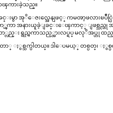
ပာၾကားခဲ့သည္။
ျခင္းမွာ အုိေဇးလ္အေနျဖင့္ ကမၻာ့ဖလားၿပိဳင္ပြ
ာ္ၾကာ အနားယူခဲ့ျခင္းေၾကာင့္ ျဖစ္သည္ဟု အျ
မိေသာ္လည္း ရွည္ၾကာသည့္အားလပ္ရပ္ မလုိအပ္ဟု
္ ႏွစ္သက္ပါတယ္။ ဒါေပမယ့္ တစ္ပတ္၊ ႏွစ