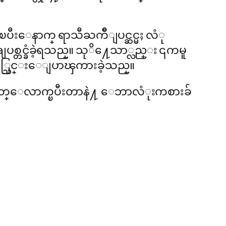
ဲၿပီးေနာက္ ရာသီႀကိဳျပင္ဆင္မႈ လံု
ပစ္တင္ခံခဲ့ရသည္။ သုိ႔ေသာ္လည္း ၎ကမူ
 ထည့္သြင္းေျပာၾကားခဲ့သည္။
္ပတ္ေလာက္ၿပီးတာနဲ႔ ေဘာလံုးကစားခ်