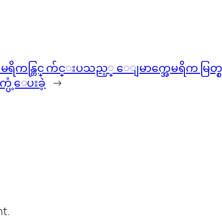
ရိကန္တြင္ က်င္းပသည့္ ေျမာက္အေမရိက မြတ္စလင
္ပံ့ေပးခဲ့
→
t.