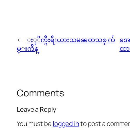
←
ႏုိက္ဂ်ီးရီးယားသမၼတသစ္ က်
အေမ
မ္းက်ိန္
ထာက
Comments
Leave a Reply
You must be
logged in
to post a commen