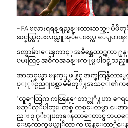
– FA ဖလားရရန္ ရည္မွန္းထားသည့္ မိမိ
ဆင္နယ္ကြင္းလယ္လူ အုိေဇးလ္က ေျပာၾက
ဒဏ္ရာမ်ားေၾကာင့္ အခ်ိန္အေတာ္ၾကာ ႐
ပမႈတြင္ အဓိကအခန္းက႑မွ ပါ၀င္ခဲ့သည္
အာဆင္နယ္မွာ မနက္ျဖန္တြင္ အက္စတြန္ဗီလာႏ
ပ္ႏုိင္မည္ျဖစ္ကာ မိမိတုိ႔အသင္း၏ က
“လူေတြက ကၽြန္ေတာ္တုိ႔ဟာ ေရပန္း
မဆုိလုိပါဘူး။ တစ္ခါတစ္ေလမွာ ေအ
ည္း ၃ ဂုိးျပတ္ေနတာေတာင္မွ ဘယ္ေတာ့မ
ေၾကာက္ရမယ္ဆုိတာ ကၽြန္ေတာ္သိေန