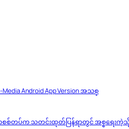
 M-Media Android App Version အသစ္
်မာစစ်တပ်က သတင်းထုတ်ပြန်ရာတွင် အစ္စရေးကဲ့သို့ 