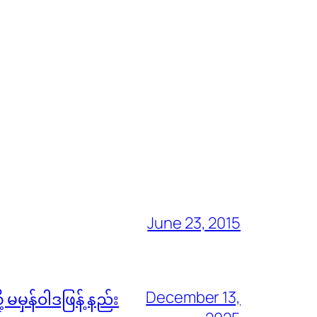
June 23, 2015
December 13,
မမှန်၀ါဒဖြန့် နည်း