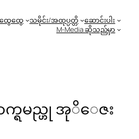
အထွေထွေ
သမိုင်း/အထုပ္ပတ္တိ
ဆောင်းပါး
M-Media ဆိုသည်မှာ
္ရမည္ဟု အုိေဇး