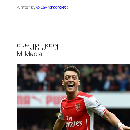
Written by
Ko Lay
in
အားကစား
ေမ ၂၉၊ ၂၀၁၅
M-Media