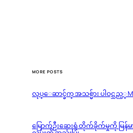
MORE POSTS
လုပ္ေဆာင္ခ်က္ အသစ္မ်ား ပါဝင္သည့္
မြောက်ဦးဆေးရုံ တိုက်ခိုက်မှုကို မြန
လမ်းကို အသုံးပြု