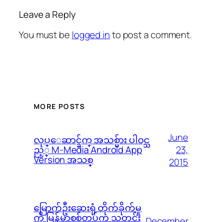
Leave a Reply
You must be
logged in
to post a comment.
MORE POSTS
June
လုပ္ေဆာင္ခ်က္ အသစ္မ်ား ပါဝင္သ
23,
ည့္ M-Media Android App
Version အသစ္
2015
မြောက်ဦးဆေးရုံ တိုက်ခိုက်မှု
ကို မြန်မာစစ်တပ်က သတင်း
December