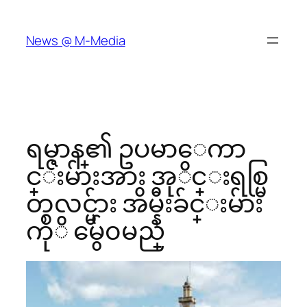
Skip
to
News @ M-Media
content
ရမ္ဇာန္၏ ဥပမာေကာ
င္းမ်ားအား အုိင္းရစ္မြ
တ္စလင္မ်ား အိမ္နီးခ်င္းမ်ား
ကုိ မွ်ေ၀မည္