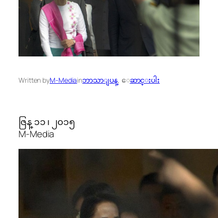
Written by
M-Media
in
ဘာသာျပန္
, 
ေဆာင္းပါး
ဇြန္ ၁၁ ၊ ၂၀၁၅
M-Media