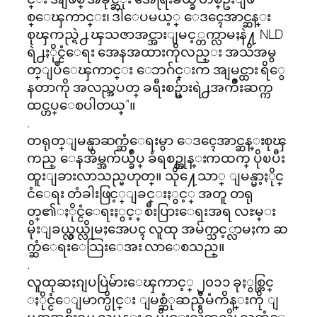
စ္ေၾကာင္း၊ ဒါေပမယ့္ ေဒၚေအာင္ဆန္း
စုၾကည္ရဲ႕ ၾသဇာအင္အားျမင့္တက္လာမႈနဲ႔ NLD
ရဲ႕ႏိုင္ငံေရး အေနအထားကိုလည္း အသိအမွ
တ္ျပဳေၾကာင္း ေဘဂ်င္းက အျမင္ထား ရိွေ
နတာကို အလည္အပတ္ ခရီးစဥ္မ်ားရဲ႕အက်ဳိးဆက္က
ထင္ဟပ္ေစပါတယ္”။
.
တရုတ္ျမန္မာဆက္ဆံေရးမွာ ေဒၚေအာင္ဆန္းစုၾ
ကည္ ေနအိမ္အက်ယ္ခ်ဳပ္ ခံရစဥ္တုန္းကထက္ ပိုၿပီး
ထူးျခားလာသည္မဟုတ္။ သို႔ေသာ္ ျမန္မာ့ႏိုင္
ငံေရး တံခါးဖြင့္ျခင္းႏွင့္ အတူ တရု
တ္၏ႏိုင္ငံေရးႏွင့္ စီးပြားေရးအရ လႊမ္း
မိုးျခယ္လွယ္လိုမႈအေပၚ လူထု အမ်က္သင့္လာမႈက ဆ
က္ဆံေရးေသြးေအး လာေစသည္။
.
လူထုဆႏၵျပပြဲမ်ားေၾကာင့္ ၂၀၁၁ ခုႏွစ္တြင္
ႏိုင္ငံေျမာက္ပိုင္း ျမစ္ဆံုဆည္စီမံကိန္းကို ျ
မန္မာအစိုးရမွ လုပ္ငန္း ရပ္ဆိုင္းလိုက္သလို၊ လက္ပံေ