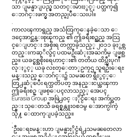
သာ ျမန္မာျပည္မွ သတင္းမ်ားႏွင့္ ပတ္သက္၍
ေဘဂ်င္းဖက္မွ အတည္မျပဳေသးပါ။
.
ကာလၾကာရွည္ အသံထြက္ေနခဲ့ေသာ ေ
ဒၚေအာင္ဆန္းစုၾကည္ ၏ ဤခရီးစဥ္သည္ အသြ
င္ေျပာင္း အစိုးရ တက္လာခဲ့သည့္ ၂၀၁၁ ခုႏွစ္က
တည္းကဆုိလွ်င္ ပထမဦးဆံုးအႀကိမ္ ျဖစ္သ
ည္။ ယခင္စစ္အစိုးရေဟာင္း၏ တတိယ ထိပ္သီးပုဂၢိဳ
လ္ႏွင့္ ယခု လႊတ္ေတာ္ဥကၠဌ သူရဦးေရႊ
မန္းသည္ ေဘဂ်င္း၌ သမၼတ ရွီႏွင့္ေ
တြ႕ဆံုၿပီး ရက္သတၱပတ္ အနည္းငယ္အၾကာ
ဤခရီးစဥ္ ျဖစ္ေပၚလာသည့္ အေပၚ
Eurasia Group အဖြဲ႕၀င္ ႏိုင္ငံေရး အက်ပ္အတ
ည္း သုေတသီ ခရစ္ရွန္လူး၀စၥမွ ေအာက္ပါကဲ့
သို႔ ေထာက္ျပခဲ့သည္။
.
“ဦးေရႊမန္းဟာ ျမန္မာႏိုင္ငံရဲ႕သမၼတေလာ
င္း အျဖစ္ အခိုင္ဆံုး အေရြးခ်ယ္ခံ တစ္ဦးျဖ