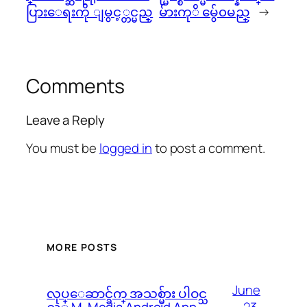
ပြားေရးကို ျမွင့္တင္မည္
မ်ားကုိ မွ်ေ၀မည္
→
Comments
Leave a Reply
You must be
logged in
to post a comment.
MORE POSTS
June
လုပ္ေဆာင္ခ်က္ အသစ္မ်ား ပါဝင္သ
23,