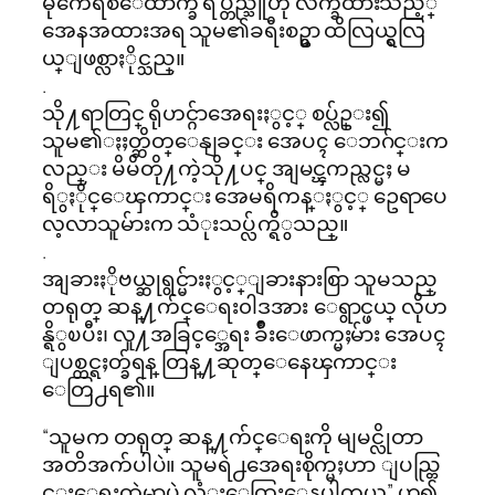
မိုကေရစီေထာက္ခံ ရပ္တည္သူဟု လက္ခံထားသည့္
အေနအထားအရ သူမ၏ခရီးစဥ္မွာ ထိလြယ္ရွလြ
ယ္ျဖစ္လာႏိုင္သည္။
.
သို႔ရာတြင္ ရိုဟင္ဂ်ာအေရးႏွင့္ စပ္လ်ဥ္း၍
သူမ၏ႏႈတ္ဆိတ္ေနျခင္း အေပၚ ေဘဂ်င္းက
လည္း မိမိတို႔ကဲ့သို႔ပင္ အျမင္ၾကည္လင္မႈ မ
ရိွႏိုင္ေၾကာင္း အေမရိကန္ႏွင့္ ဥေရာပေ
လ့လာသူမ်ားက သံုးသပ္လ်က္ရိွသည္။
.
အျခားႏိုဗယ္ဆုရွင္မ်ားႏွင့္ျခားနားစြာ သူမသည္
တရုတ္ ဆန္႔က်င္ေရး၀ါဒအား ေရွာင္ဖယ္ လိုဟ
န္ရိွၿပီး၊ လူ႔အခြင့္အေရး ခ်ဳိးေဖာက္မႈမ်ား အေပၚ
ျပစ္တင္ရႈတ္ခ်ရန္ တြန္႔ဆုတ္ေနေၾကာင္း
ေတြ႕ရ၏။
“သူမက တရုတ္ ဆန္႔က်င္ေရးကို မျမင္လိုတာ
အတိအက်ပါပဲ။ သူမရဲ႕အေရးစိုက္မႈဟာ ျပည္တြ
င္းေရးထဲမွာပဲ လံုးေထြးေနပါတယ္” ဟူ၍