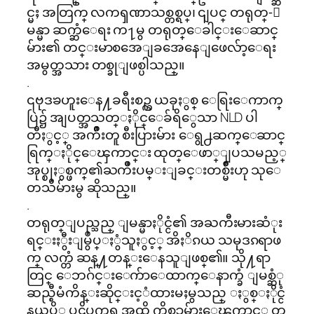
င္မႈ အတြက္ လကၡဏာသစ္တစ္ရပ္၊ ၎ျပင္ တရုတ္-ျ
မန္မာ ဆက္ဆံေရး က႑မွ တရုတ္ေခါင္းေဆာင္
မ်ား၏ တင္းမာစအေျခအေနေျဖေလ်ာ့ေရး
အမွတ္အသား တစ္ခုျဖစ္ပါသည္။
.
၎ဗုဒၶဟူးေန႔ခရီးစဥ္က ယခုႏွစ္ ေရြးေကာက္
ပြဲ၌ အျပတ္အသတ္ႏိုင္ေခ်ရိွေသာ NLD ပါ
တီႏွင့္ အက်ဳိးတူ စီးပြားမ်ား ေရွ႕ဆက္ေဆာင္
ရြက္ႏိုင္ေၾကာင္း ထုတ္ေဖာ္ျပသမည့္
အုပ္စုႏွစ္ဖက္၏ႀကိဳးပမ္းျခင္းတစ္မ်ဳိးဟု သုေ
တသီမ်ားမွ ဆိုသည္။
.
တရုတ္ျပည္သည္ ျမန္မာႏိုင္ငံ၏ အႀကီးမားဆံုး
ရင္းႏွီးျမွဳပ္ႏွံသူႏွင့္ အိႏိၵယ သမုဒၵရာဖ
က္ လက္တံ ဆန္႔တန္းေနသူျဖစ္၏။ သို႔ရာ
တြင္ ေဘဂ်င္းေက်ာေထာက္ေနာက္ခံ ျမစ္ဆံု
ဆည္စီမံကိန္းဆိုင္းင့ံထားမႈမွသည္ ႏွစ္ႏိုင္ငံ
နယ္စပ္ရိွ ပဋိပကၡ အထိ ကိစၥမ်ားေၾကာင့္ တ