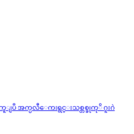
အကူျပဳ အက္ပလီေကးရွင္းသစ္တစ္ခုကုိ ဂူးဂဲ