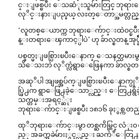
င္းျဖစ္ၿပီး ေသဆံုးသူမ်ားတြင္ ဘုရား
လုိင္းနားျပည္နယ္ လႊတ္ေတာ္အမတ္လည္
“လူတစ္ေယာက္က ဘုရားေက်ာင္းထဲ၀င္ၿ
န္းတရားေၾကာင့္ပါပဲ” ဟု ခ်ာလ္စတန္ အုပ
ပစ္ခတ္မႈျဖစ္ပြားၿပီးေနာက္ ေသနတ္သမားမ
သိေသးဘဲ လုိက္လံရွာေဖြေနကာ ခ်ာလ္စတန္
အဆုိပါ အျဖစ္အပ်က္ျဖစ္ပြားၿပီးေနာက္ပ
ပ္ဖြဲ႕က ရွာေဖြ႕ခဲ့ေသာ္လည္း ေတြ႕ရွိ
သက္တမ္းအရင့္ဆံုး
ဘုရားေက်ာင္းျဖစ္ၿပီး ၁၈၁၆ ခုႏွစ္က တ
ထုိဘုရားေက်ာင္းမွာ တစ္ႀကိမ္တြင္ လံုး၀ မ
ည့္ အခက္အခဲမ်ားႏွင့္လည္း ႀကံဳေတြ႕ခ