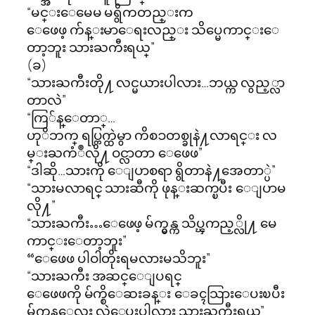
“မင္းေမေမ မရွိကတည္းက
ေဖေဖ့ က်န္းမာေရးလည္း သိပ္မေကာင္းေ
တာ့ဘူး သားႀကီးရယ္”
(ခ)
“သားႀကီးတို႔ လင္မယားပါလား…ဘယ္က လွည့္လာ
တာလဲ”
“ကြ်န္ေတာ္…
ဟုိဘက္ ရပ္ကြက္ထဲမွာ ကိစၥတစ္ခုနဲ႔လာရင္း လ
မ္းႀကံဳလို႔ ဝင္လာတာ ေဖေဖ”
“ဒါဆို…သားကို ေျပာစရာ ရွိတာနဲ႔အေတာ္ပဲ”
“သားမလာရင္ သားဆီကို ဖုန္းဆက္ၿပီး ေျပာမ
လို႔”
“သားႀကီး…ေဖေဖ့ မ်က္မွန္က သိပ္ၾကည့္လို႔ မေ
ကာင္းေတာ့ဘူး”
“ေဖေဖ ပါဝါတိုးရမလားမသိဘူး”
“သားႀကီး အဆင္ေျပရင္
ေဖေဖကို မ်က္စိေဆးခန္း ေခၚသြားေပးၿပီး
မ်က္မွန္ေလး လဲေပးပါလား သားႀကီးရယ္”