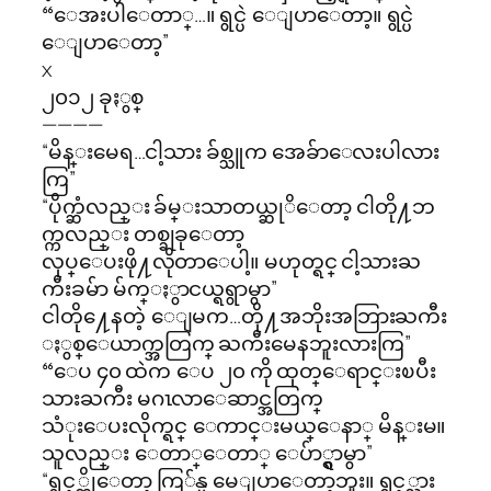
“ေအးပါေတာ္…။ ရွင္ပဲ ေျပာေတာ့။ ရွင္ပဲ
ေျပာေတာ့”
x
၂၀၁၂ ခုႏွစ္
————
“မိန္းမေရ…ငါ့သား ခ်စ္သူက အေခ်ာေလးပါလား
ကြ”
“ပိုက္ဆံလည္း ခ်မ္းသာတယ္ဆုိေတာ့ ငါတို႔ဘ
က္ကလည္း တစ္ခုခုေတာ့
လုပ္ေပးဖို႔လိုတာေပါ့။ မဟုတ္ရင္ ငါ့သားႀ
ကီးခမ်ာ မ်က္ႏွာငယ္ရရွာမွာ”
ငါတို႔ေနတဲ့ ေျမက…တို႔အဘိုးအဘြားႀကီး
ႏွစ္ေယာက္အတြက္ ႀကီးမေနဘူးလားကြ”
“ေပ ၄၀ ထဲက ေပ ၂၀ ကို ထုတ္ေရာင္းၿပီး
သားႀကီး မဂၤလာေဆာင္အတြက္
သံုးေပးလိုက္ရင္ ေကာင္းမယ္ေနာ္ မိန္းမ။
သူလည္း ေတာ္ေတာ္ ေပ်ာ္ရွာမွာ”
“ရွင့္ကိုေတာ့ ကြ်န္မ မေျပာေတာ့ဘူး။ ရွင့္သား