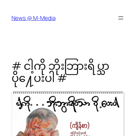
Skip
to
News @ M-Media
content
# ငါ့ကို ဘိုးဘြားရိပ္သာ
ပို႔ေပးပါ #