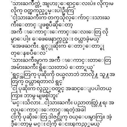
“သားႀကိဳက္တဲ့ အျပာႏုေရာင္ေလးပဲ။ လိုက္၊မ
လိုက္ ဝတ္ၾကည့္စမ္းပါဦးကြ”
“ငါ့သားႀကီးက တကၠသိုလ္ေက်ာင္းသားႀ
ကီးေတာင္ ျဖစ္ၿပီဆိုေတာ့
အက်ီ ၤေကာင္းေကာင္းေလးေတြ လို
မွာေပါ့။ ေဖေဖေနာက္လည္း ဝယ္လာခဲ့မယ္”
“အေဖႀကီး…ရွင့္ပုဆိုးက ေတာ္ေတာ္စု
တ္ေနၿပီေလ”
“သားႀကီးမွာက အက်ီ ၤေကာင္းတာေတြ
အမ်ားႀကီး ရွိေသးတာပဲ ေတာ္ရယ္”
“ရွင့္အတြက္ ပုဆိုးကို ဝယ္မလာဘဲ ဘာလို႔ သူ႔အ
တြက္ ဝယ္လာရတာလဲ ရွင္”
“ငါ့ ပုဆိုးက လွည့္ဝတ္ရင္ အဆင္ေျပပါတယ္
ကြာ။ ဘာမွ မျဖစ္ပါဘူး”
“မင္းသိလား….ငါ့သားႀကီး ပညာတတ္ဘြဲ႔ရ၊ အ
လုပ္ေကာင္းေကာင္းရတဲ့အခါ
ငါ့ကို ပုဆိုးေတြ ဒါဇင္လိုက္ ဝယ္ေပးမွာကြ။ အဲ့
ဒီ့ေတာ့မွ မင္း ငါ့ကို ေငးၾကည့္ရမယ္”