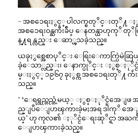
– အစၥေရးႏွင့္ ပါလက္စတုိင္းတုိ႔
အစၥေရး၀န္ႀကီးခ်ဳပ္ ေနတန္ယာဟုကုိ တုိက္တြ
န္႔ရန္လည္း ေဆာ္ၾသခဲ့သည္။
ယခုႏွစ္အေစာပုိင္း ေရြးေကာက္ပြဲမဲဆြ
ခဲ့ေသာ္လည္း၊ ေနာက္ပုိင္း ႏွစ္ႏုိင
မ္းႏွင့္ ၁၉၆၇ ခုႏွစ္က အစၥေရးတုိ႔ က်
သည္။
“ ‘ေရရွည္တည္တံ့မယ့္ ႏွစ္ႏုိင္ငံအေျ
ည္ျပဳေျပာၾကားခဲ့မႈအရ ဒါကုိ အေျပာမဟု
ယ္” ဟု ကုလ၏ ႏုိင္ငံေရးဆုိင္ရာ အႀကီ
ေျပာၾကားခဲ့သည္။