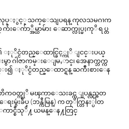
 အလုပ္ႏွင့္ သက္ေသျပရန္ ကုလသမဂၢက
်ဴးေက်ာ္အိမ္ယာမ်ား ေဆာက္လုပ္မႈကုိ ရပ္တ
 ႏုိင္ငံတည္ေထာင္ခြင့္ကုိ ျငင္းပယ္
းမွာ ဂါဇာကမ္းေျမႇာင္၊ အေနာက္ဘက္က
ါင္း၍ ႏုိင္ငံတည္ေထာင္ရန္ ႀကိဳးစားေန
 ကတိက၀တ္ကုိ မၾကာေသးခင္က ျပန္လည္အတ
ခ်ဳပ္ (ဘန္ကီမြန္) က တုိက္တြနး္ပါတ
းေကာင္စီသုိ႔ ယမန္ေန႔တြင္