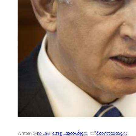
Written by
Ko Lay
in
အေရွ႕အလယ္ပိုင္း
, 
ႏိုင္ငံတကာသတင္း