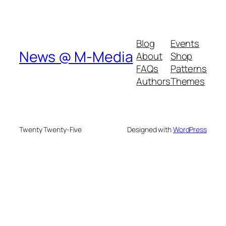
Blog
Events
News @ M-Media
About
Shop
FAQs
Patterns
Authors
Themes
Twenty Twenty-Five
Designed with
WordPress