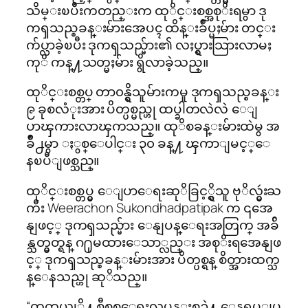
သိမ္းၿပီးကတည္းက ထုိင္းစစ္အစုိးရမွာ ဒု
ကၡသည္စခန္းမ်ားအေပၚ ထိန္းခ်ဳပ္မႈမ်ား တင္း
က်ပ္လာခဲ့ၿပီး ဒုကၡသည္မ်ား၏ လႈပ္ရွားသြားလာမႈ
ကုိ ကန္႔သတ္မႈမ်ား ရွိလာခဲ့သည္။
ထုိင္းစစ္တပ္ တာ၀န္ရွိသူမ်ားကမူ ဒုကၡသည္စခန္း
၉ ခုစလံုးအား ပိတ္ပစ္မည္ဟု ထပ္ခါတလဲလဲ ေျ
ပာၾကားလာၾကသည္။ ထုိစခန္းမ်ားထဲမွ အ
ခ်ိဳ႕မွာ ႏွစ္ေပါင္း ၃၀ ခန္႔ ၾကာျမင့္ေ
နၿပီျဖစ္သည္။
ထုိင္းစစ္တပ္မွ ေျပာေရးဆုိခြင့္ရွိသူ ဗုိလ္မွဴးႀ
ကီး Weerachon Sukondhadpatipak က ၎အေ
နျဖင့္ ဒုကၡသည္မ်ား ေနျပန္ေရးအတြက္ အခ်ိ
န္သတ္မွတ္ရန္ ဂ႐ုမထားေသာ္လည္း အစုိးရအေနျဖ
င့္ ဒုကၡသည္စခန္းမ်ားအား ပိတ္ပစ္ရန္ စိတ္အားထက္သ
န္ေနသည္ဟု ဆုိသည္။
“တကယ္လုိ႔ စီစစ္ေရးလုပ္ငန္းစဥ္နဲ႔ ေနရပ္ျပ