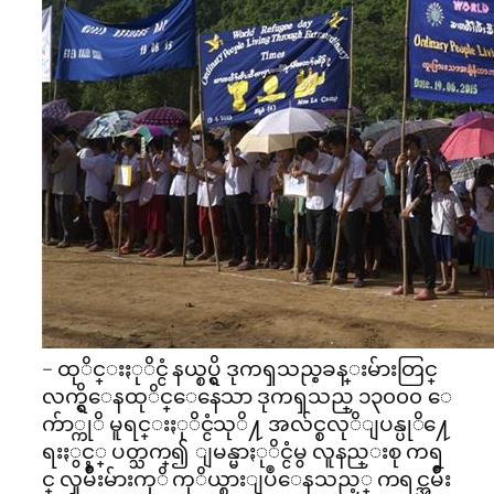
– ထုိင္းႏုိင္ငံ နယ္စပ္ရွိ ဒုကၡသည္စခန္းမ်ားတြင္
လက္ရွိေနထုိင္ေနေသာ ဒုကၡသည္ ၁၃၀၀၀ ေ
က်ာ္ကုိ မူရင္းႏုိင္ငံသုိ႔ အလ်င္စလုိျပန္ပုိ႔ေ
ရးႏွင့္ ပတ္သက္၍ ျမန္မာႏုိင္ငံမွ လူနည္းစု ကရ
င္ လူမ်ိဳးမ်ားကုိ ကုိယ္စားျပဳေနသည့္ ကရင္အမ်ိဳး