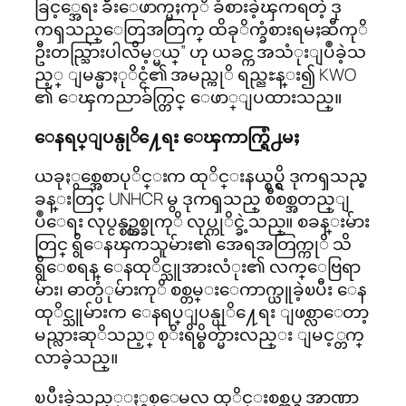
ခြင့္အေရး ခ်ိဳးေဖာက္မႈကုိ ခံစားခဲ့ၾကရတဲ့ ဒု
ကၡသည္ေတြအတြက္ ထိခုိက္ခံစားရမႈဆီကုိ
ဦးတည္သြားပါလိမ့္မယ္” ဟု ယခင္က အသံုးျပဳခဲ့သ
ည့္ ျမန္မာႏုိင္ငံ၏ အမည္ကုိ ရည္ညႊန္း၍ KWO
၏ ေၾကညာခ်က္တြင္ ေဖာ္ျပထားသည္။
ေနရပ္ျပန္ပုိ႔ေရး ေၾကာက္ရြံ႕မႈ
ယခုႏွစ္အေစာပုိင္းက ထုိင္းနယ္စပ္ရွိ ဒုကၡသည္စ
ခန္းတြင္ UNHCR မွ ဒုကၡသည္ စီစစ္အတည္ျ
ပဳေရး လုပ္ငန္စဥ္တစ္ခုကုိ လုပ္ကုိင္ခဲ့သည္။ စခန္းမ်ား
တြင္ ရွိေနၾကသူမ်ား၏ အေရအတြက္ကုိ သိ
ရွိေစရန္ ေနထုိင္သူအားလံုး၏ လက္ေဗြရာ
မ်ား၊ ဓာတ္ပံုမ်ားကုိ စစ္တမ္းေကာက္ယူခဲ့ၿပီး ေန
ထုိင္သူမ်ားက ေနရပ္ျပန္ပုိ႔ေရး ျဖစ္လာေတာ့
မည္လားဆုိသည့္ စုိးရိမ္စိတ္မ်ားလည္း ျမင့္တက္
လာခဲ့သည္။
ၿပီးခဲ့သည့္ႏွစ္ေမလ ထုိင္းစစ္တပ္မွ အာဏာ