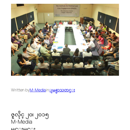
Written by
M-Media
in
ျမန္မာသတင္း
ဇူလိုင္ ၂၀၊ ၂၀၁၅
M-Media
မင္းမင္း