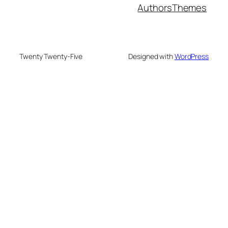
Authors
Themes
Twenty Twenty-Five
Designed with
WordPress