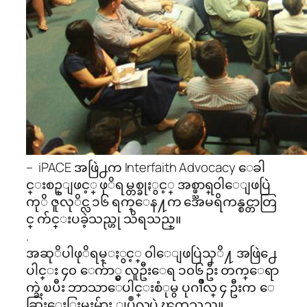
– iPACE အဖြဲ႕က Interfaith Advocacy ေခါ
င္းစဥ္ျဖင့္ ဖုိရမ္တစ္ခုႏွင့္ အစ္ဖ္သာရ္၀ါေျဖပြဲ
ကုိ ဇူလုိင္လ ၁၆ ရက္ေန႔က အေမရိကန္စင္တာတြ
င္ က်င္းပခဲ့သည္ဟု သိရသည္။
.
အဆုိပါဖုိရမ္ႏွင့္ ၀ါေျဖပြဲသုိ႔ အဖြဲ႕ေ
ပါင္း ၄၀ ေက်ာ္မွ လူဦးေရ ၁၀၆ ဦး တက္ေရာ
က္ခဲ့ၿပီး ဘာသာေပါင္းစံုမွ ပုဂၢိဳလ္ ၄ ဦးက ေ
ဆြးေႏြးမႈမ်ား ျပဳလုပ္ခဲ့ၾကသည္။