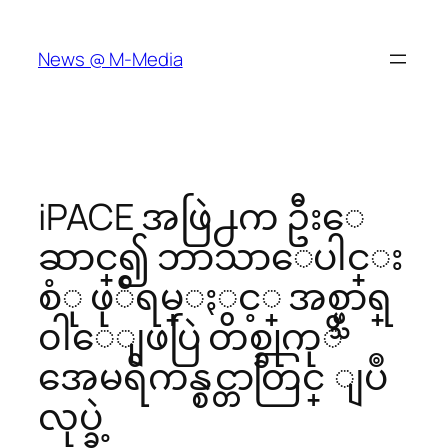
Skip
to
News @ M-Media
content
iPACE အဖြဲ႕က ဦးေ
ဆာင္၍ ဘာသာေပါင္း
စံု ဖုိရမ္ႏွင့္ အစ္ဖ္သာရ္
၀ါေျဖပြဲ တစ္ခုကုိ
အေမရိကန္စင္တာတြင္ ျပဳ
လုပ္ခဲ့