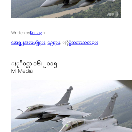
Written by
Ko Lay
in
အေရွ႕အလယ္ပိုင္း
, 
ဥေရာပ
, 
ႏိုင္ငံတကာသတင္း
ႏုိ၀င္ဘာ ၁၆၊ ၂၀၁၅
M-Media