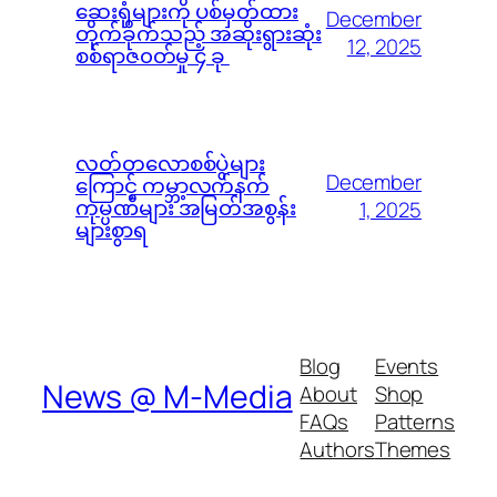
ဆေးရုံများကို ပစ်မှတ်ထား
December
တိုက်ခိုက်သည့် အဆိုးရွားဆုံး
12, 2025
စစ်ရာဇ၀တ်မှု ၄ ခု
လတ်တလောစစ်ပွဲများ
December
ကြောင့် ကမ္ဘာ့လက်နက်
ကုမ္ပဏီများ အမြတ်အစွန်း
1, 2025
များစွာရ
Blog
Events
News @ M-Media
About
Shop
FAQs
Patterns
Authors
Themes