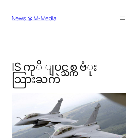
Skip
to
News @ M-Media
content
IS ကုိ ျပင္သစ္က ဗံုး
သြားႀကဲ