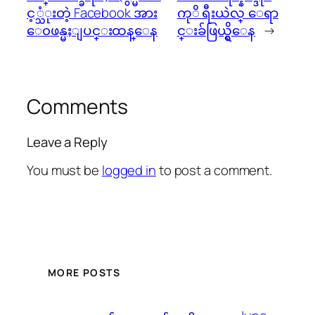
င့္သံုးတဲ့ Facebook အား
ကုိ ရီးယဲလ္ ေရာ
ေ၀ဖန္မႈျပင္းထန္ေန
င္းခ်ဖြယ္ရွိေန
→
Comments
Leave a Reply
You must be
logged in
to post a comment.
MORE POSTS