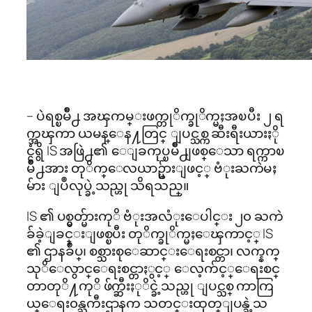
– ပဲရစ္ၿမိဳ႕ အၾကမ္းဖက္တုိက္ခုိက္မႈအၿပီး ၂ ရ
က္အၾကာ ယမန္ေန႔တြင္ ျပင္သစ္က ဆီးရီးယားႏို
င္ငံရွိ IS အဖြဲ႕၏ ေျခကုပ္ၿမိဳ႕ျဖစ္ေသာ ရက္ကာၿ
မိဳ႕အား တုိက္ေလယာဥ္မ်ားျဖင့္ ဗံုးႀကဲမႈ
မ်ား ျပဳလုပ္ခဲ့သည္ဟု သိရသည္။
IS ၏ ပစ္မွတ္မ်ားကုိ ဗံုးအလံုးေပါင္း ၂၀ ႀကဲ
ခ်ခဲ့ျခင္းျဖစ္ၿပီး တုိက္ခုိက္မႈေၾကာင့္ IS
၏ ဌာနခ်ဳပ္၊ စစ္သားစုေဆာင္းေရးစင္တာ၊ လက္နက္
သုိေလွာင္ေရးစင္တာႏွင့္ ေလ့က်င့္ေရးစင္
တာတုိ႔ကုိ ဖ်က္ဆီးႏုိင္ခဲ့သည္ဟု ျပင္သစ္ ကာကြ
ယ္ေရး၀န္ႀကီးဌာနက သတင္းထုတ္ျပန္ခဲ့သ