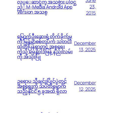
June
လုပ္ေဆာင္ခ်က္ အသစ္မ်ား ပါဝင္သ
23,
ည့္ M-Media Android App
Version အသစ္
2015
မြောက်ဦးဆေးရုံ တိုက်ခိုက်မှု
ကို မြန်မာစစ်တပ်က သတင်း
December
ထုတ်ပြန်ရာတွင် အစ္စရေး
13, 2025
ကဲ့သို့ မမှန်၀ါဒဖြန့် နည်းလမ်း
ကို အသုံးပြု
ဥရောပ သီချင်းပြိုင်ပွဲတွင်
December
အစ္စရေးကို သပိတ်မှောက်
12, 2025
သည့်နိုင်ငံ ၅ ခုအထိ ရှိလာ