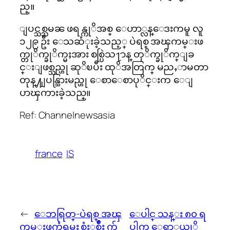
ည္။
ျပင္သစ္သမၼ ဖရန္ကုိအစ္ ေဟာ္လန္ေဒးကမူ လူ
၁၂၉ ဦး ေသဆံုးခဲ့သည့္ ပဲရစ္ အၾကမ္းဖ
က္တုိက္ခုိက္မႈအား စစ္ပြဲသ႑ာန္ တုိက္ခုိက္ျခ
င္းျဖစ္သည္ဟု ဆုိၿပီး ထုိအတြက္ မညႇာမတာ
တုန္႔ျပန္သြားမည္ဟု ေစာေစာပုိင္းက ေျ
ပာၾကားခဲ့သည္။
Ref: Channelnewsasia
france
IS
←
ေဘရြတ္-ပဲရစ္ အၾ
ေပါင္ သန္း ၈၀ ရ
ကမ္းဖက္ခံရမႈ စံႏွစ္မ်ိဳး က်
ပါက ေရာ္နယ္ဒုိ