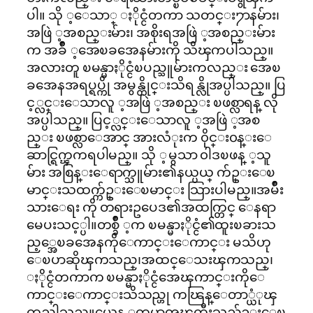
ပါ။ သို ့ေသာ္ ႏိုင္ငံတကာ သတင္း႒ာနမ်ား၊
အဖြဲ ့အစည္းမ်ား၊ အစိုးရအဖြဲ ့အစည္းမ်ား
က အခ်ိဳ ့အေၿခအေနမ်ားကို သိၾကပါသည္။
အလားတူ ၿမန္မာႏိုင္ငံၿပည္သူမ်ားကလည္း အေၿ
ခအေနအရပ္ရပ္ကို အမွန္တိုင္းသိရန္လိုအပ္ပါသည္။ ပြ
င့္လင္းေသာလူ ့အဖြဲ ့အစည္း ၿဖစ္လာရန္ လို
အပ္ပါသည္။ ပြင့္လင္းေသာလူ ့အဖြဲ ့အစ
ည္း ၿဖစ္လာေအာင္ အားလံုးက ၀ိုင္း၀န္းေ
ဆာင္ရြက္ၾကရပါမည္။ သို ့မွသာ ၀ါဒၿဖန္ ့သူ
မ်ား အစြန္းေရာက္သူမ်ား၏နယ္ပယ္ က်ဥ္းေၿ
မာင္းသထက္က်ဥ္းေၿမာင္း သြားပါမည္။အမ်ိဳး
သားေရး ကို တရားဥပေဒ၏အထက္တြင္ ေနရာ
မေပးသင့္ပါ။တစ္ခ်ိဳ ့က ၿမန္မာႏိုင္ငံ၏ထူးၿခားသ
ည့္အေၿခအေနကိုေကာင္းေကာင္း မသိဟု
ေၿပာဆိုၾကသည္၊အထင္ေသးၾကသည္၊
ႏိုင္ငံတကာက ၿမန္မာႏိုင္ငံအေၾကာင္းကိုေ
ကာင္းေကာင္းသိသည္ဟု ကၽြန္ေတာ္ယံုၾ
ကည္ပါသည္။ယေန ့ကမာၻၾကီးသည္က်ဥ္းေၿ