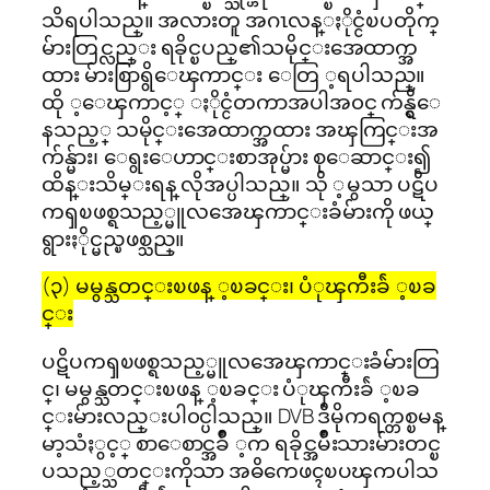
သိရပါသည္။ အလားတူ အဂၤလန္ႏိုင္ငံၿပတိုက္
မ်ားတြင္လည္း ရခိုင္ၿပည္၏သမိုင္းအေထာက္အ
ထား မ်ားစြာရွိေၾကာင္း ေတြ ့ရပါသည္။
ထို ့ေၾကာင့္ ႏိုင္ငံတကာအပါအ၀င္ က်န္ရွိေ
နသည့္ သမိုင္းအေထာက္အထား အၾကြင္းအ
က်န္မ်ား၊ ေရွးေဟာင္းစာအုပ္မ်ား စုေဆာင္း၍
ထိန္းသိမ္းရန္ လိုအပ္ပါသည္။ သို ့မွသာ ပဋိပ
ကၡၿဖစ္ရသည့္မူလအေၾကာင္းခံမ်ားကို ဖယ္
ရွားႏိုင္မည္ၿဖစ္သည္။
(၃) မမွန္သတင္းၿဖန္ ့ၿခင္း၊ ပံုၾကီးခ်ဲ ့ၿခ
င္း
ပဋိပကၡၿဖစ္ရသည့္မူလအေၾကာင္းခံမ်ားတြ
င္၊ မမွန္သတင္းၿဖန္ ့ၿခင္း ပံုၾကီးခ်ဲ ့ၿခ
င္းမ်ားလည္းပါ၀င္ပါသည္။ DVB ဒီမိုကရက္တစ္ၿမန္
မာ့သံႏွင့္ စာေစာင္အခ်ိဳ ့က ရခိုင္အမ်ိဳးသားမ်ားတင္ၿ
ပသည့္သတင္းကိုသာ အဓိကေဖၚၿပၾကပါသ