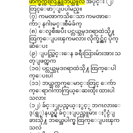
ဖာက္ဖ်က္က်ဴးလြန္သူဘယ္သူလဲ
အပိုင္း (၂)
တြင္ေဖာ္ျပပါမည္။
(၇) ကမၻာကသိေသာ ကမၻာေ
က်ာ္ နဂါးမင္းစီမံခ်က္
(၈) ေလွစီးၿပီး ပင္လယ္သမုဒၵရာထဲသို႔
ထြက္ေျပးၾကမလား လိုက္ခ်င္လွ်င္ ပိုက္
ဆံေပး
(၉) ျပည္တြင္းေန ခရီးသြားမ်ားအား သ
တ္ျဖတ္ၾက
(၁၀) ပင္လယ္သမုဒၵရာထဲသို႔ ထြက္ေပါ
က္ေပးပါ
(၁၁) ဘယ္ဘက္လက္ေမာင္းတြင္ ေက်ာ
က္ေရာဂါကာကြယ္ေဆးထိုး ထားပါ
သလား
(၁၂) ခ်င္းျပည္နယ္ႏွင့္ ဘဂၤလားေ
ဒ့(ရွ္)နယ္စပ္ရွိ ခ်င္းျပည္သူမ်ား ႏိုင္ငံျ
ခားသို႔ ဘယ္အေပါက္မွ ထြက္ေျပးၾက
သလဲ