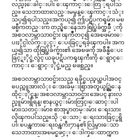
လည္မႈေခါင္းပါး ေၾကာင္းေတြ ့ရပါသ
ည္။ သေဘာထားလည္းမမွန္ေၾကာင္း သံုး
သပ္၍ရပါသည္။အကယ္၍ ဤပဋိပကၡမ်ား မၿ
ဖစ္မီကတည္းက တည္ရွိေနေသာ စြပ္စြဲခ်က္အခ်ိဳ ့ကို
အစၥလာမ္ဘာသာ၀င္မ်ား ၾကိဳတင္၍ အေၿဖမ်ားေ
ပးႏိုင္ပါလ်က္ႏွင့္ ေပးခြင့္မရခဲ့ၾကပါ။ အက
ယ္၍သာ ထိုစြပ္စြဲခ်က္မ်ား၏ အေၿဖကို အခ်ိန္မီေပး
ခြင့္ရႏိုင္ခဲ့လွ်င္ ယခုပဋိပကၡၾကီးကို ေရွာင္ေ
ကာင္း ေရွာင္ႏိုင္ခဲ့မည္ ၿဖစ္သည္။
အစၥလာမ္ဘာသာ၀င္မ်ားသည္ ရခိုင္ၿပည္နယ္အပါအ၀င္
ၿပည္သူအားလံုး ေအးခ်မ္းစြာအတူယွဥ္တြဲေန
ထိုင္ႏိုင္ရန္၊ အစၥလာမ္ဘာသာ၀င္မ်ား အေပၚ နားလ
ည္မူမ်ားရွိရန္၊ စာနယ္ဇင္းမ်ားတြင္၊ေဆာင္းပါ
မ်ား၊သတင္းမ်ား၊ စာအုပ္စာတမ္းမ်ား ေရးသား
လိုၾကပါသည္။သို ့ေသာ္ ေရးသားခြင့္မရွိ
ပါ၊ ၿပန္ၾကားေရး၀န္ၾကီး႒ာန၏ လြဲမွားေသာ
သေဘာထားအၿမင္ၿဖင့္၊ ေဒါက္ေထာက္ၾက