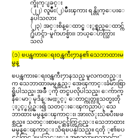
က္ခိုက္ျခင္း
(၂၂) လူမ်ိဳး(၂)မ်ိဳးၾကား ရန္တိုက္ေပးေ
နပါသလား
(၂၃) အင္းစိန္ေထာင္မွ ႏွစ္ရွည္ေထာင္က်
႐ိုဟင္ဂ်ာ-မူဂ်ာဟစ္မ်ား၊ ဘယ္ေပ်ာက္သြား
သလဲ
(၁) ၿပန္ၾကားေရး၀န္ၾကီး႒ာန၏ သေဘာထားမ
မွန္
ၿပန္ၾကားေရး၀န္ၾကီး႒ာနသည္ မူလကတည္း
က သေဘာထားမမွန္သည့္ အေၾကာင္းခံမ်ားစြာ
ရွိပါသည္၊ အခ်ိဳ ့ကို တင္ၿပလိုပါသည္၊ ေက်ာက္
နီေမာ္ မုဒိန္းမႈႏွင့္ ေတာင္ကုတ္လူသတ္မႈတို
့ႏွင့္စပ္လ်ဥ္း၍ သတင္းေၾကညာပံု သေ
ဘာထား မမွန္ေၾကာင္း၊ အားလံုးသိၿပီးၿဖ
စ္သည္။ သတင္းစာၿပင္ဆင္ခ်က္တြင္လည္း သေဘာထား
မမွန္ေၾကာင္း သိရၿပန္ပါသည္။ ၎တို ့၏ၿပ
င္ဆင္ခ်က္တြင္ “ၿပည္တြင္းေန အစၥလာမ္ဘာသာ၀င္မ်ား’’