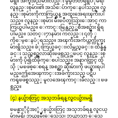
မရွိ။ အကူအညီမ်ားလည္း မွ်မွ်တတရရွိပံုမရ၊
လူနည္းစုမ်ား၏ အသံေပ်ာက္ေနပါသည္။ လူ
နည္းစုမ်ားကိုကာကြယ္ရန္ အထူးအေရးၾကီးပါ
သည္။ လူနည္းစုမ်ား မ်ိဳးၿပဳတ္မသြားေအာင္ ကာ
ကြယ္ရပါမည္။ ေကာင္းမြန္သည့္အစီအစဥ္မ်ား ရွိရ
ပါမည္။ သတင္း႒ာနမ်ား ကလည္း ၎တို ့
ကိုေမ့ေနပံုရသည္။ အၾကီးအက်ယ္ဘက္လိုက္မႈ
မ်ားရွိသည္။ ဖံုးကြယ္ၿခင္း၊လိမ္လည္ၿခင္း၊ ထိန္ခ်န္ၿ
ခင္း သည္အစဥ္အလာဆိုးၿဖစ္သည့္အၿပင္ လူနည္းစု
မ်ားကို ပို၍ထိခိုက္ေစပါသည္။ အနာဂတ္တြင္ ထို
သို ့မၿဖစ္ေစရန္ အစဥ္လာ ဆိုးမ်ားကို ဖယ္ရွားရပါ
မည္။ဤအေၾကာင္းအခ်က္မ်ားသည္ ပဋိပ
ကၡၿဖစ္ရသည့္ မူလအေၾကာင္းခံလည္း ၿဖ
စ္သည္။
(၄) နယ္မ်ားတြင္ အသုဘခ်ရန္ လူငယ္မ်ားမရွိ
ၿမန္မာႏိုင္ငံအႏွံ ့နယ္မ်ားတြင္ အသုဘခ်ရန္ လူငယ္
မ်ားမရွိ၊ ဘယ္လူမ်ိဳးေသေသ၊ ဘယ္ဘာသာ ေသေ