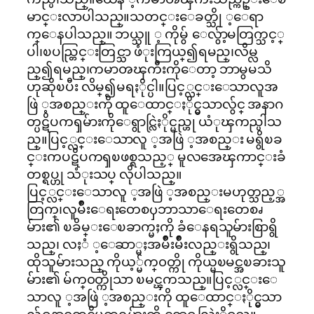
မာင္းလာပါသည္။သတင္းေခတ္သို ့ေရာ
က္ေနပါသည္။ ဘယ္သူ ့ ကိုမွ် ေလွ်ာ့မတြက္သင့္
ပါ၊ၿပည္တြင္းတြင္သာ ဖံုးကြယ္၍ရမည္၊လိမ္လ
ည္၍ရမည္၊ကမာၻၾကီးကိုေတာ့ ဘာမွမသိ
ဟုဆိုၿပီး လိမ္၍မရႏိုင္ပါ။ပြင့္လင္းေသာလူအ
ဖြဲ ့အစည္းကို ထူေထာင္ႏိုင္မွသာလွ်င္ အနာဂ
တ္ပဋိပကၡမ်ားကိုေရွာင္လြဲႏိုင္မည္ဟု ယံုၾကည္ပါသ
ည္။ပြင့္လင္းေသာလူ ့အဖြဲ ့အစည္း မရွိၿခ
င္းကပဋိပကၡၿဖစ္ရသည့္ မူလအေၾကာင္းခံ
တစ္ရပ္ဟု သံုးသပ္ လိုပါသည္။
ပြင့္လင္းေသာလူ ့အဖြဲ ့အစည္းမဟုတ္သည့္အ
တြက္၊လူမ်ိဳးေရးတေစၦဘာသာေရးတေစၧ
မ်ား၏ ၿခိမ္းေၿခာက္မႈကို ခံေနရသူမ်ားစြာရွိ
သည္၊ လႈံ ့ေဆာ္မႈအမ်ိဳးမ်ိဳးလည္းရွိသည္၊
ထိုသူမ်ားသည္ ကိုယ့္မ်က္၀တ္ကို ကိုယ္မၿမင္အၿခားသူ
မ်ား၏ မ်က္၀တ္ကိုသာ ၿမင္ၾကသည္။ပြင့္လင္းေ
သာလူ ့အဖြဲ ့အစည္းကို ထူေထာင္ႏိုင္မွသာ
လွ်င္အနာဂတ္ပဋိပကၡမ်ားကို ေရွာင္ လြဲႏိုင္မည္။