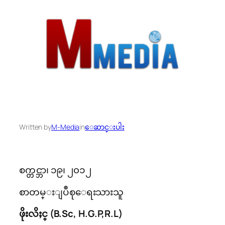
Written by
M-Media
in
ေဆာင္းပါး
စက္တင္ဘာ၊ ၁၉၊ ၂၀၁၂
စာတမ္းျပဳစုေရးသားသူ
ဖိုးလိႈင္ (B.Sc, H.G.P,R.L)