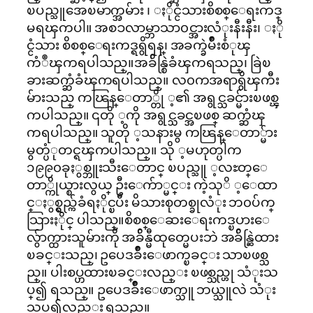
ၿပည္သူအေၿမာက္အမ်ား ၊ ႏိုင္ငံသားစိစစ္ေရးကဒ္
မရၾကပါ။ အစၥလာမ္ဘာသာ၀င္အားလံုးနီးနီး၊ ႏို
င္ငံသား စိစစ္ေရးကဒ္ရရွိရန္၊ အခက္ခဲမ်ိဳးစံုၾ
ကံဳၾကရပါသည္။အခ်ိန္စြဲခံၾကရသည္၊ ခြဲၿ
ခားဆက္ဆံခံၾကရပါသည္။ လ၀ကအရာရွိၾကီး
မ်ားသည္ ကၽြန္ေတာ္တို ့၏ အရွင္သခင္မ်ားၿဖစ္ၾ
ကပါသည္။ ၎တို ့ကို အရွင္သခင္အၿဖစ္ ဆက္ဆံၾ
ကရပါသည္။ သူတို ့သနားမွ ကၽြန္ေတာ္မ်ား
မွတ္ပံုတင္ရၾကပါသည္။ သို ့မဟုတ္ပါက
၁၉၉၀ခုႏွစ္ဘူးသီးေတာင္ ၿပည္သူ ့လႊတ္ေ
တာ္ကိုယ္စားလွယ္ ဦးေက်ာ္မင္း ကဲ့သုိ ့ေထာ
င္ႏွစ္ရွည္က်ခံရႏိုင္ၿပီး မိသားစုတစ္ခုလံုး ဘ၀ပ်က္
သြားႏိုင္ ပါသည္။စိစစ္ေဆးေရးကဒ္ၿပားေ
လွ်ာက္ထားသူမ်ားကို အခ်ိန္မီထုတ္မေပးဘဲ အခ်ိန္ဆြဲထား
ၿခင္းသည္၊ ဥပေဒခ်ိဳးေဖာက္ၿခင္း သာၿဖစ္သ
ည္။ ပါးစပ္ဟထားၿခင္းလည္း ၿဖစ္သည္ဟု သံုးသ
ပ္၍ ရသည္။ ဥပေဒခ်ိဳးေဖာက္သူ ဘယ္သူလဲ သံုး
သပ္၍လည္း ရသည္။