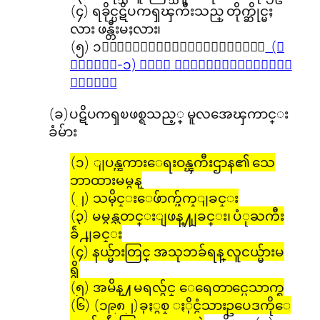
(၄) ရခိုင္ပဋိပကၡၾကီးသည္ တိုက္ဆိုင္မႈ
လား ဖန္တီးမႈလား၊
(၅) ၁၀ေလာင္းၿပိဳင္လူသတ္မႈ၊
(အ
ပိုင္း-၁) တြင္ ေဖာ္ျပထားျပီးျဖ
စ္သည္။
(ခ)ပဋိပကၡၿဖစ္ရသည့္ မူလအေၾကာင္း
ခံမ်ား
(၁) ျပန္ၾကားေရးဝန္ၾကီးဌာန၏ သေ
ဘာထားမမွန္
(၂) သမိုင္းေဖ်ာက္ဖ်က္ျခင္း
(၃) မမွန္သတင္းျဖန္႔ျခင္း၊ ပံုႀကီး
ခ်ဲ႕ျခင္း
(၄) နယ္မ်ားတြင္ အသုဘခ်ရန္ လူငယ္မ်ားမ
ရွိ
(၅) အမိန္႔မရလွ်င္ ေရေတာင္မေသာက္ရ
(၆) (၁၉၈၂)ခုႏွစ္ ႏိုင္ငံသားဥပေဒကိုေ