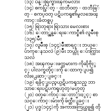
(၁၃) ပိန္းရြက္စားၾကမလား
(၁၄) စကပ္ခြ်တ္ – ထဘီဝတ္ – ထဘီခြ်
တ္ – စကပ္ဝတ္ ပဋိပကၡ၏မူလအေၾ
ကာင္းခံတစ္ရပ္
(၁၅) ရြာဘုရား ရြာသား မေလးစား
(၁၆) ေတာ္လွန္ေရးေကာင္စီ၏ လူမ်ိဳးစု
(၁၃၅)မ်ိဳး
(၁၇) လူမ်ိဳးစု (၁၄၄)မ်ိဳးစာရင္း ဘယ္ေ
ပ်ာက္ေနသလဲ (၉)မ်ိဳး ဘယ္လို ေပ်ာက္သြား
သလဲ
(၁၈) အၾကမ္းဖက္သမားက ကိုဆိုဗိုႏွ
င့္ ပါလက္စတိုင္းကို ေထာက္ျပ၍
လံႈ႕ေဆာ္ျခင္း
(၁၉) ရခိုင္ျပည္နယ္ပဋိပကၡသည္ ဘာ
သာေရးပဋိပကၡဟုတ္/မဟုတ္
(၂၀) ဝတ္ေက်ာင္းေတာ္မ်ားႏွင့္ စာ
သင္ေက်ာင္းမ်ားကို ဖ်က္ဆီးျခင္း
(၂၁) ပုဒ္မ(၁၄၄)ကို အကာအကြယ္ယူ၍ တို