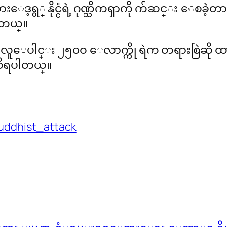
ဒ့ရွ္ နိုင္ငံရဲ့ ဂုဏ္သိကၡာကို က်ဆင္း ေစ
ါတယ္။
ူေပါင္း ၂၅၀ဝ ေလာက္ကို ရဲက တရားစြဲဆို ထာ
သိရပါတယ္။
ddhist_attack