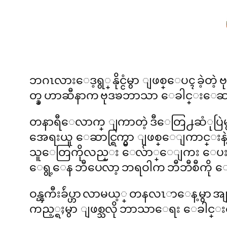
ဘဂၤလားေဒ့ရွ္ နိုင္ငံမွာ ျဖစ္ေပၚ ခဲ့တဲ့
တ္ခ္ ဟာဆီနာက ဗုဒၶဘာသာ ေခါင္းေဆာင္ 
တနာရီေလာက္ ျကာတဲ့ ဒီေတြ႕ဆံုပြဲမွာ ဝ
အေရးယူ ေဆာင္ရြက္မွာ ျဖစ္ေျကာင္းနဲ
သူေတြကိုလည္း ေလ်ာ္ေျကး ေပးမယ္လို
ေရွ့ေန ဘီပေလာ့ ဘရဝါက ဘီဘီစီကို
ဝန္ၾကီးခ်ဴပ္ဟာ လာမယ့္ တနလၤာေန့မွာ အျကမ္း
ကည့္ရႈမွာ ျဖစ္သလို ဘာသာေရး ေခါင္