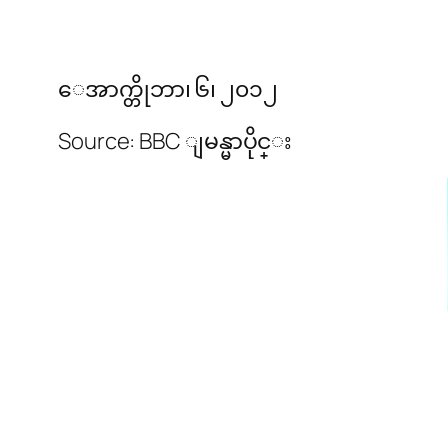
ေအာက္တိုဘာ၊ ၆၊ ၂၀၁၂
Source: BBC ျမန္မာပိုင္း