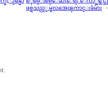
မႈ ျမန္မာ
စံုစမ္းစစ္ေဆးေရး ေကာ္မရွင္သိ
ဖစ္ရသည့္ မူလအေၾကာင္းခံမ်ား
t.