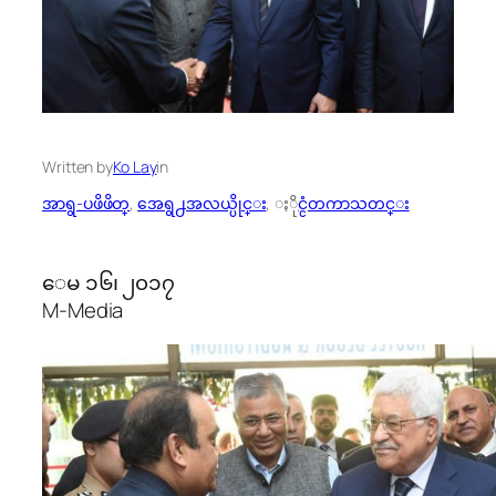
Written by
Ko Lay
in
အာရွ-ပဖိဖိတ္
, 
အေရွ႕အလယ္ပိုင္း
, 
ႏိုင္ငံတကာသတင္း
ေမ ၁၆၊ ၂၀၁၇
M-Media