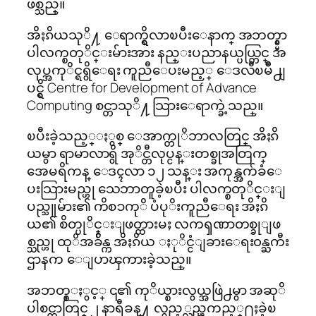
ဖစ္သည္။
အိႏၵိယသုိ႔ ေရာက္ရွိလာၿပီးေနာက္ အဘတ္စ္မွာ
ပါလက္စတုိင္းမ်ားအား နည္းပညာနယ္ပယ္တြင္ အ
လုပ္အကုိင္ရရွိေရး ကူညီေပးမည့္ ေဒလီၿမိဳ႕ျ
ပင္ရွိ Centre for Development of Advance
Computing စင္တာသုိ႔ သြားေရာက္ခဲ့သည္။
ၿပီးခဲ့သည့္ႏွစ္ ေအာက္တုိဘာလတြင္ အိႏၵိ
ယမွာ ရာမာလာရွိ အုိင္တီလုပ္ငန္းတစ္ခုအတြက္
အေမရိကန္ ေဒၚလာ ၁၂ သန္း အကုန္အက်ခံေ
ပးသြားမည္ဟု သေဘာတူခဲ့ၿပီး ပါလက္စတုိင္းျ
ပည္သူမ်ား၏ ကိစၥကုိ ပံပုိးကူညီေရး အိႏၵိ
ယ၏ စိတ္ပုိင္းျဖတ္ထားမႈ လကၡဏာတစ္ခုျဖ
စ္သည္ဟု ထုိအခ်ိန္က အိႏၵိယ ႏုိင္ငံျခားေရး၀န္ႀကီး
ဌာနက ေျပာၾကားခဲ့သည္။
အဘတ္စ္ႏွင့္ ၎၏ ကုိယ္စားလွယ္အဖြဲ႕မွာ အဆုိ
ပါစင္တာတြင္ ၂ နာရီခန္႔ လွည့္လည္ၾကည့္႐ႈခဲ့ၿ