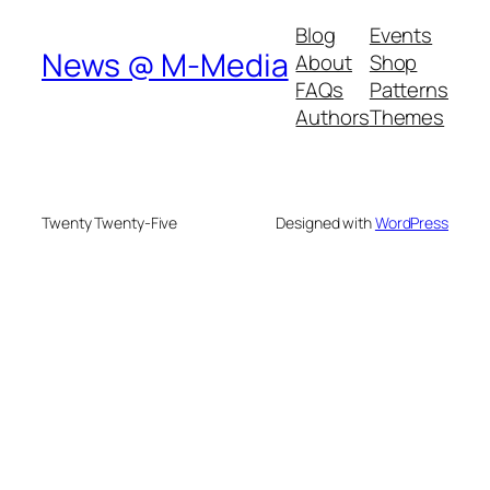
Blog
Events
News @ M-Media
About
Shop
FAQs
Patterns
Authors
Themes
Twenty Twenty-Five
Designed with
WordPress