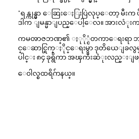
“ရန္ကုန္မွာ ေဆြးေႏြးပြဲလုပ္ေတာ့ မီးက ပ
ဒါက ျမန္မာျပည္ေပါ့ေလ။ အားလံုးက 
ကမၻာဇဘဏ္၏ ႏုို္င္ငံတကာေရးရာ ဘဏ္ဌာန၊
င္ေဆာင္ရြက္ႏိုင္ေရးမွာ ဒုတိယေျခ
ပါင္း ၈၄ ခုရွိကာ အၾကီးဆံုးလည္းျဖစ
ေ၀ါလ္စထရိဂ်ာနယ္။