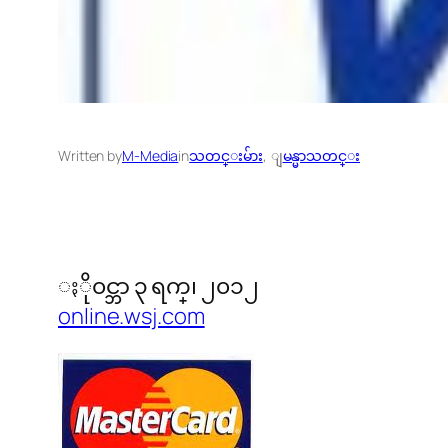
Written by
M-Media
in
သတင္းမ်ား
, 
ျမန္မာသတင္း
ႏို၀င္ဘာ ၃ ရက္၊ ၂၀၁၂
online.wsj.com