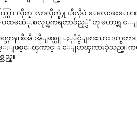
်က္သြားလိုက္၊ လာလိုက္နဲ႔။ ဒီလိုပဲ ေလေအးေပးစက
ပထမဆံုးစလုပ္ၾကရတာခ်ည့္ပဲ” ဟု မဟာရ္က ေ
 စီအီးအိုျဖစ္သူ ႏုိင္ငံျခားသား ဒက္စတာတန္ကမ
လွမ္းျဖစ္ေၾကာင္း ေျပာၾကားခဲ့သည္။ ကမၻာ
္သည္။