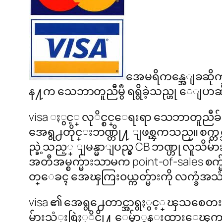
အေမရိကန္အေျခဆိုက္ v
န႔က သေဘာတူညီမွဳ ရရွိခဲ့သည္ဟု ေျပာ
visa ႏွင့္ လုိင္စင္ေရးရာ သေဘာတူည
အေရွ႕တိုင္းဘဏ္တို႔ ျဖစ္ၾကသည္။ စက္
ည္ခဲ့သည့္ ျမန္မာျပည္မွ CB ဘဏ္ဟု လူသိမ်ာ
အတီအမ္စက္မ်ားသာမက point-of-sales စက
တ္ေခၚ အေၾကြး၀ယ္ကတ္မ်ားကို လက္ခံအသံု
visa ၏ အေရွ႕ေတာင္အာရွႏွင့္ ၾသစေတးလ်ဆိ
မ်ားသံုးစြဲႏုိင္ဖို႔ ေမွ်ာ္မွန္းထား