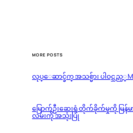
MORE POSTS
လုပ္ေဆာင္ခ်က္ အသစ္မ်ား ပါဝင္သည့္
မြောက်ဦးဆေးရုံ တိုက်ခိုက်မှုကို မြန
လမ်းကို အသုံးပြု