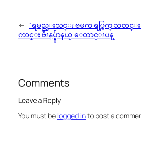
←
“ရမည္းသင္း ဗမက ရပ္ကြက္ သတင္း
ကာင္း ဗီးနပ္စ္ဂ်ာနယ္ ေတာင္းပန္
Comments
Leave a Reply
You must be
logged in
to post a commen