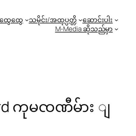
အထွေထွေ
သမိုင်း/အထုပ္ပတ္တိ
ဆောင်းပါး
M-Media ဆိုသည်မှာ
ard ကုမၸဏီမ်ား ျ