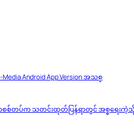
 M-Media Android App Version အသစ္
်မာစစ်တပ်က သတင်းထုတ်ပြန်ရာတွင် အစ္စရေးကဲ့သို့ 