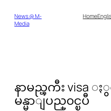
Skip
to
News @ M-
Home
Engli
content
Media
နာမည္ၾကီး visa ႏ
မန္မာျပည္၀င္ၿပီ