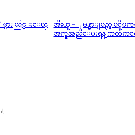
” မွားယြင္းေၾ
အီးယူ – ျမန္မာျပည္မွ ပဋိပ
အကူအညီေပးရန္ ကတိက၀တ
t.