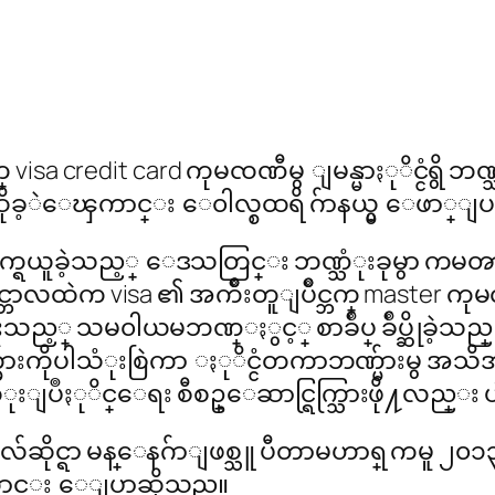
isa credit card ကုမၸဏီမွ ျမန္မာႏုိင္ငံရွိ ဘဏ္
ဆိုခ့ဲေၾကာင္း ေ၀ါလ္စထရိ ဂ်ာနယ္မွ ေဖာ္ျ
ီခ်က္ရယူခဲ့သည့္ ေဒသတြင္း ဘဏ္သံုးခုမွာ 
တင္ဘာလထဲက visa ၏ အက်ိဳးတူျပိဳင္ဘက္ maste
းသည့္ သမ၀ါယမဘဏ္ႏွင့္ စာခ်ဳပ္ ခ်ဳပ္ဆိုခဲ့သည္။ 
္မ်ားကိုပါသံုးစြဲကာ ႏုိင္ငံတကာဘဏ္မ်ားမွ 
းျပဳႏုိင္ေရး စီစဥ္ေဆာင္ရြက္သြားဖို႔လည္း ပ
ုင္ရာ မန္ေနဂ်ာျဖစ္သူ ပီတာမဟာရ္ ကမူ ၂၀၁၃ တြင
ေၾကာင္း ေျပာဆိုသည္။