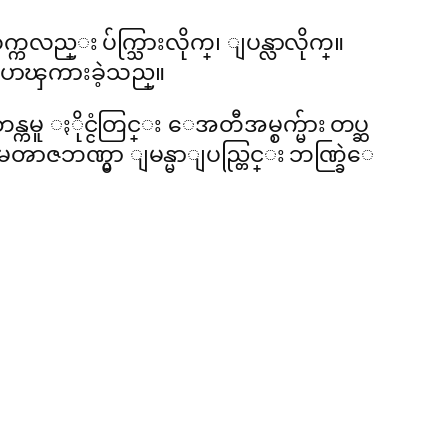
္ကလည္း ပ်က္သြားလိုက္၊ ျပန္လာလိုက္။
ျပာၾကားခဲ့သည္။
ူ ႏိုင္ငံတြင္း ေအတီအမ္စက္မ်ား တပ္ဆ
ဇဘဏ္မွာ ျမန္မာျပည္တြင္း ဘဏ္ခြဲေ