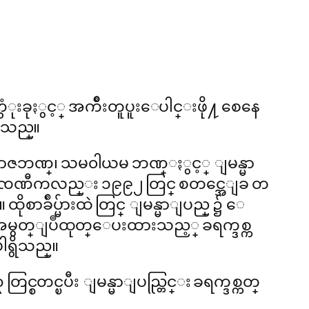
သံုးခုႏွင့္ အက်ိဳးတူပူးေပါင္းဖို႔ စေနေ
ပသည္။
ကမၻာဇဘဏ္၊ သမ၀ါယမ ဘဏ္ႏွင့္ ျမန္မာ
r ကုမၸဏီကလည္း ၁၉၉၂ တြင္ စတင္အေျခ တ
ထိုစာခ်ဳပ္မ်ားထဲ တြင္ ျမန္မာျပည္ ၌ ေ
အသိအမွတ္ျပဳထုတ္ေပးထားသည့္ ခရက္ဒစ္က
ါရွိသည္။
္စတင္ၿပီး ျမန္မာျပည္တြင္း ခရက္ဒစ္ကတ္