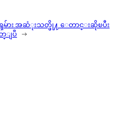
ကၡမ်ား အဆံုးသတ္ဖို႔ ေတာင္းဆိုၿပီး
္ျပဳ
→